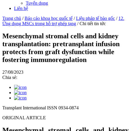
Tuyển dụng
Liên hệ
Trang chủ
/
Báo cáo khoa học quốc tế
/
Liệu pháp tế bào gốc
/
12.
Ứng dụng MSCs trong hỗ trợ ghép tạng
/
Chi tiết tin tức
Mesenchymal stromal cells and kidney
transplantation: pretransplant infusion
protects from graft dysfunction while
fostering immunoregulation
27/08/2023
Chia sẻ:
Transplant International ISSN 0934-0874
ORIGINAL ARTICLE
Mesenchymal stromal cells and kidney