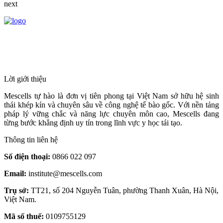
next
HỆ THỐNG Y TẾ CHUYÊN SÂU Y
HỌC TÁI TẠO & TRỊ LIỆU TẾ BÀO
Lời giới thiệu
Mescells tự hào là đơn vị tiên phong tại Việt Nam sở hữu hệ sinh
thái khép kín và chuyên sâu về công nghệ tế bào gốc. Với nền tảng
pháp lý vững chắc và năng lực chuyên môn cao, Mescells đang
từng bước khẳng định uy tín trong lĩnh vực y học tái tạo.
Thông tin liên hệ
Số điện thoại:
0866 022 097
Email:
institute@mescells.com
Trụ sở:
TT21, số 204 Nguyễn Tuân, phường Thanh Xuân, Hà Nội,
Việt Nam.
Mã số thuế:
0109755129