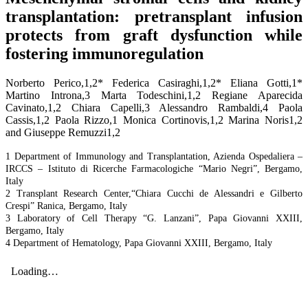
transplantation: pretransplant infusion
protects from graft dysfunction while
fostering immunoregulation
Norberto Perico,1,2* Federica Casiraghi,1,2* Eliana Gotti,1*
Martino Introna,3 Marta Todeschini,1,2 Regiane Aparecida
Cavinato,1,2 Chiara Capelli,3 Alessandro Rambaldi,4 Paola
Cassis,1,2 Paola Rizzo,1 Monica Cortinovis,1,2 Marina Noris1,2
and Giuseppe Remuzzi1,2
1 Department of Immunology and Transplantation, Azienda Ospedaliera –
IRCCS – Istituto di Ricerche Farmacologiche “Mario Negri”, Bergamo,
Italy
2 Transplant Research Center,“Chiara Cucchi de Alessandri e Gilberto
Crespi” Ranica, Bergamo, Italy
3 Laboratory of Cell Therapy “G. Lanzani”, Papa Giovanni XXIII,
Bergamo, Italy
4 Department of Hematology, Papa Giovanni XXIII, Bergamo, Italy