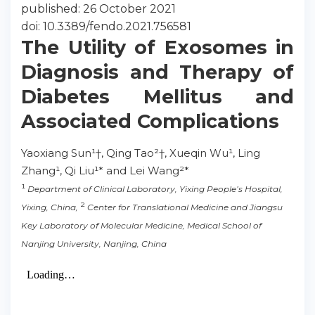
published: 26 October 2021
doi: 10.3389/fendo.2021.756581
The Utility of Exosomes in
Diagnosis and Therapy of
Diabetes Mellitus and
Associated Complications
Yaoxiang Sun¹†, Qing Tao²†, Xueqin Wu¹, Ling
Zhang¹, Qi Liu¹* and Lei Wang²*
¹
Department of Clinical Laboratory, Yixing People’s Hospital,
²
Yixing, China,
Center for Translational Medicine and Jiangsu
Key Laboratory of Molecular Medicine, Medical School of
Nanjing University, Nanjing, China