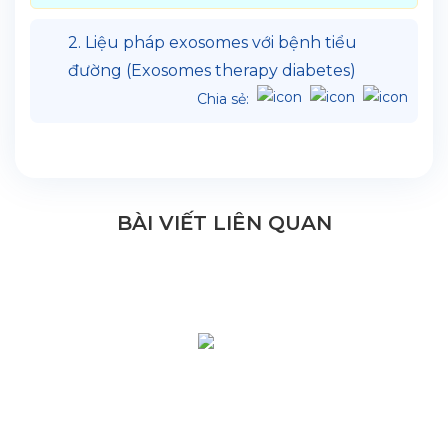
2. Liệu pháp exosomes với bệnh tiểu
đường (Exosomes therapy diabetes)
Chia sẻ:
BÀI VIẾT LIÊN QUAN
HỆ THỐNG Y TẾ CHUYÊN SÂU Y
HỌC TÁI TẠO & TRỊ LIỆU TẾ BÀO