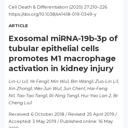
Cell Death & Differentiation (2020) 27:210–226
https://doi.org/10.1038/s41418-019-0349-y
ARTICLE
Exosomal miRNA-19b-3p of
tubular epithelial cells
promotes M1 macrophage
activation in kidney injury
Lin-Li Lv1, Ye Feng1, Min Wu1, Bin Wang1, Zuo-Lin Li1,
Xin Zhong1, Wei-Jun Wu1, Jun Chen1, Hai-Feng
Ni1, Tao-Tao Tang1, Ri-Ning Tang1, Hui-Yao Lan 2, Bi-
Cheng Liu1
Received: 6 October 2018 / Revised: 25 April 2019 /
Accepted: 3 May 2019 / Published online: 16 May