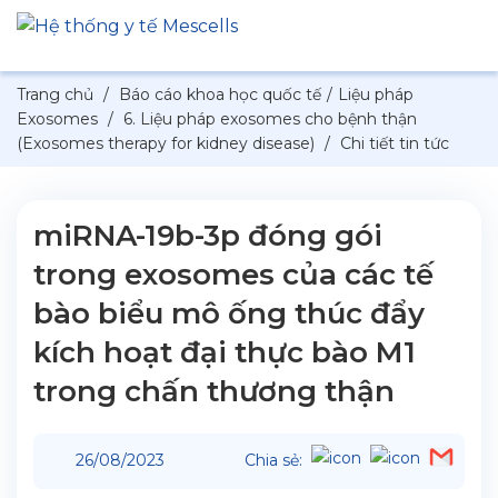
Trang chủ
/
Báo cáo khoa học quốc tế
/
Liệu pháp
Exosomes
/
6. Liệu pháp exosomes cho bệnh thận
(Exosomes therapy for kidney disease)
/
Chi tiết tin tức
miRNA-19b-3p đóng gói
trong exosomes của các tế
bào biểu mô ống thúc đẩy
kích hoạt đại thực bào M1
trong chấn thương thận
26/08/2023
Chia sẻ: