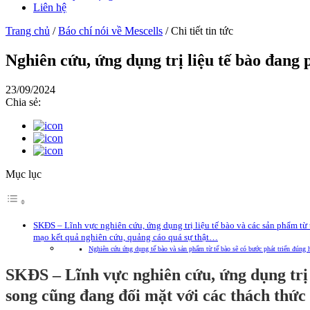
Liên hệ
Trang chủ
/
Báo chí nói về Mescells
/
Chi tiết tin tức
Nghiên cứu, ứng dụng trị liệu tế bào đang 
23/09/2024
Chia sẻ:
Mục lục
SKĐS – Lĩnh vực nghiên cứu, ứng dụng trị liệu tế bào và các sản phẩm từ 
mạo kết quả nghiên cứu, quảng cáo quá sự thật…
Nghiên cứu ứng dụng tế bào và sản phẩm từ tế bào sẽ có bước phát triển đúng 
SKĐS – Lĩnh vực nghiên cứu, ứng dụng trị 
song cũng đang đối mặt với các thách thức