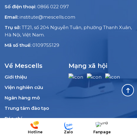
Số điện thoại:
0866 022 097
Email:
institute@mescells.com
Trụ sở:
TT21, số 204 Nguyễn Tuân, phường Thanh Xuân,
Hà Nội, Việt Nam.
Mã số thuế:
0109755129
Về Mescells
Mạng xã hội
Giới thiệu
Viện nghiên cứu
Ngân hàng mô
Trung tâm đào tạo
Báo chí
Hotline
Zalo
Fanpage