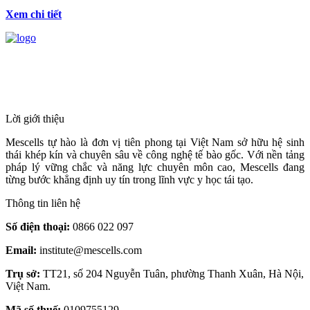
Xem chi tiết
HỆ THỐNG Y TẾ CHUYÊN SÂU Y
HỌC TÁI TẠO & TRỊ LIỆU TẾ BÀO
Lời giới thiệu
Mescells tự hào là đơn vị tiên phong tại Việt Nam sở hữu hệ sinh
thái khép kín và chuyên sâu về công nghệ tế bào gốc. Với nền tảng
pháp lý vững chắc và năng lực chuyên môn cao, Mescells đang
từng bước khẳng định uy tín trong lĩnh vực y học tái tạo.
Thông tin liên hệ
Số điện thoại:
0866 022 097
Email:
institute@mescells.com
Trụ sở:
TT21, số 204 Nguyễn Tuân, phường Thanh Xuân, Hà Nội,
Việt Nam.
Mã số thuế:
0109755129