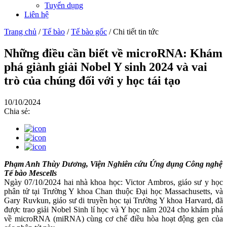
Tuyển dụng
Liên hệ
Trang chủ
/
Tế bào
/
Tế bào gốc
/
Chi tiết tin tức
Những điều cần biết về microRNA: Khám
phá giành giải Nobel Y sinh 2024 và vai
trò của chúng đối với y học tái tạo
10/10/2024
Chia sẻ:
Phạm Anh Thùy Dương, Viện Nghiên cứu Ứng dụng Công nghệ
Tế bào Mescells
Ngày 07/10/2024 hai nhà khoa học: Victor Ambros, giáo sư y học
phân tử tại Trường Y khoa Chan thuộc Đại học Massachusetts, và
Gary Ruvkun, giáo sư di truyền học tại Trường Y khoa Harvard, đã
được trao giải Nobel Sinh lí học và Y học năm 2024 cho khám phá
về microRNA (miRNA) cùng cơ chế điều hòa hoạt động gen của