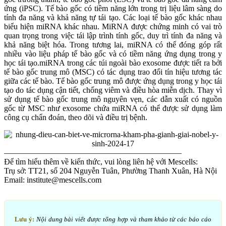
ứng (iPSC). Tế bào gốc có tiềm năng lớn trong trị liệu lâm sàng do
tính đa năng và khả năng tự tái tạo. Các loại tế bào gốc khác nhau
biểu hiện miRNA khác nhau. MiRNA được chứng minh có vai trò
quan trọng trong việc tái lập trình tính gốc, duy trì tính đa năng và
khả năng biệt hóa. Trong tương lai, miRNA có thể đóng góp rất
nhiều vào liệu pháp tế bào gốc và có tiềm năng ứng dụng trong y
học tái tạo.miRNA trong các túi ngoài bào exosome được tiết ra bởi
tế bào gốc trung mô (MSC) có tác dụng trao đổi tín hiệu tương tác
giữa các tế bào. Tế bào gốc trung mô được ứng dụng trong y học tái
tạo do tác dụng cận tiết, chống viêm và điều hòa miễn dịch. Thay vì
sử dụng tế bào gốc trung mô nguyên vẹn, các dẫn xuất có nguồn
gốc từ MSC như exosome chứa miRNA có thể được sử dụng làm
công cụ chẩn đoán, theo dõi và điều trị bệnh.
——————————————————————
Để tìm hiểu thêm về kiến thức, vui lòng liên hệ với Mescells:
Trụ sở: TT21, số 204 Nguyễn Tuân, Phường Thanh Xuân, Hà Nội
Email: institute@mescells.com
Lưu ý:
Nội dung bài viết được tổng hợp và tham khảo từ các báo cáo