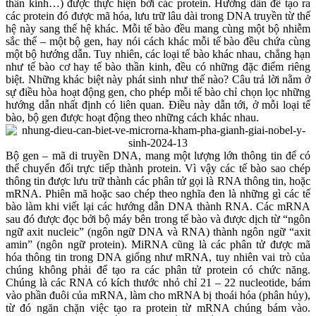
thần kinh…) được thực hiện bởi các protein. Hướng dẫn để tạo ra
các protein đó được mã hóa, lưu trữ lâu dài trong DNA truyền từ thế
hệ này sang thế hệ khác. Mỗi tế bào đều mang cùng một bộ nhiễm
sắc thể – một bộ gen, hay nói cách khác mỗi tế bào đều chứa cùng
một bộ hướng dẫn. Tuy nhiên, các loại tế bào khác nhau, chẳng hạn
như tế bào cơ hay tế bào thần kinh, đều có những đặc điểm riêng
biệt. Những khác biệt này phát sinh như thế nào? Câu trả lời nằm ở
sự điều hòa hoạt động gen, cho phép mỗi tế bào chỉ chọn lọc những
hướng dẫn nhất định có liên quan. Điều này dẫn tới, ở mỗi loại tế
bào, bộ gen được hoạt động theo những cách khác nhau.
Bộ gen – mã di truyền DNA, mang một lượng lớn thông tin để có
thể chuyển đổi trực tiếp thành protein. Vì vậy các tế bào sao chép
thông tin được lưu trữ thành các phân tử gọi là RNA thông tin, hoặc
mRNA. Phiên mã hoặc sao chép theo nghĩa đen là những gì các tế
bào làm khi viết lại các hướng dẫn DNA thành RNA. Các mRNA
sau đó được đọc bởi bộ máy bên trong tế bào và được dịch từ “ngôn
ngữ axit nucleic” (ngôn ngữ DNA và RNA) thành ngôn ngữ “axit
amin” (ngôn ngữ protein). MiRNA cũng là các phân tử được mã
hóa thông tin trong DNA giống như mRNA, tuy nhiên vai trò của
chúng không phải để tạo ra các phân tử protein có chức năng.
Chúng là các RNA có kích thước nhỏ chỉ 21 – 22 nucleotide, bám
vào phần đuôi của mRNA, làm cho mRNA bị thoái hóa (phân hủy),
từ đó ngăn chặn việc tạo ra protein từ mRNA chúng bám vào.