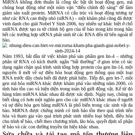
MiRNA không đơn thuần là công tắc bật tắt hoạt động gen, mà
chúng hoạt động như một núm vặn “điều chỉnh độ sáng” để làm
giảm sản xuất protein. MiRNA có cấu trúc và hoạt động tương tự
như các RNA can thiệp nhỏ (siRNA) – một khám phá cũng đã được
vinh danh cho giải Nobel Y Sinh 2006, tuy nhiên sự khác biệt ở chỗ
miRNA được tạo ra từ chính bộ gen của tế bào trong khi trong hầu
hết các trường hợp siRNA phát sinh từ các RNA đến từ bên ngoài tế
bào.
Năm 1993, bắt đầu từ việc khám phá sản phẩm gen lin-4 – những
phân tử RNA có kích thước ngắn “bất thường” ở giun tròn có tác
dụng ngăn chặn quá trình sinh tổng hợp protein của gen lin-14, một
nguyên lí mới về sự điều hòa hoạt động gen thông qua một loại
RNA trước đây chưa biết đã được phát hiện. Tiếp đó, gen let-7, một
gen mã hóa miRNA khác được khám phá vào những năm 2000, có
tính bảo tồn cao và hiện diện trong toàn bộ giới động vật. Kể từ đó
hàng trăm miRNA khác nhau đã được xác định. Ngày nay, chúng ta
biết rằng có hơn một nghìn gen cho các miRNA khác nhau ở người
và sự điều hòa gen bằng miRNA là phổ biến trong các sinh vật đa
bào. MiRNA được chứng minh có tinh bảo tồn theo quá trình tiến
hóa và tham gia vào quá trình phát sinh nhiều loại bệnh, điều hòa
chu trình tế bào, chết theo chương trình, lão hóa, quyết định số phận
tế bào và các con đường truyền tín hiệu khác nhau.
Sửa chữa và tái tạo mô tổn thương liên