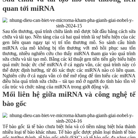
quan tới miRNA
Sau tổn thương, quá trình chữa lành mô được bắt đầu bằng cách sửa
chữa và tái tạo. Nền tảng của cả hai quá trình là sự biểu hiện của các
gen liên quan ngay tại vị trí tổn thương mô. So sánh cấu hình
miRNA của mô không bị tổn thương với mô hồi phục sau tổn
thương, nhiều nghiên cứu cho thấy miRNA tham gia vào quá trình
sửa chữa và tái tạo mô. Bằng các kĩ thuật gen tiên tiến gây biểu hiện
quá mức hoặc ức chế miRNA ở cá ngựa vằn, các quá trình này có
thể được định hướng, từ đó xác thực các miRNA nào có liên quan.
Nghiên cứu ở cá ngựa vằn có thể mở rộng để tìm hiểu các miRNA
điều hòa quá trình sửa chữa – tái tạo mô ở người do tính bảo tồn về
cấu trúc và chức năng của miRNA trong giới động vật.
Mối liên hệ giữa miRNA và công nghệ tế
bào gốc
Tế bào gốc là tế bào chưa biệt hóa và có tiềm năng biệt hóa thành
nhiều loại tế bào khác nhau. Tế bào gốc được phân loại thành tế bào
gốc trưởng thành, tế bào gốc phôi (ESC) và tế bào gốc đa năng cảm