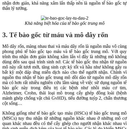
nhận đơn giản, khả năng xâm lấn thấp nên là nguồn tế bào gốc tự
thân lý tưởng.
Khả năng biệt hóa của tế bào gốc trung mô
3. Tế bào gốc từ máu và mô dây rốn
Mô dây rốn, màng nhau thai và máu dây rốn là nguồn mẫu vô cùng
phong phú tế bào gốc tạo máu và tế bào gốc trung mô. Với quy
trình thu nhận đơn giản không xâm lấn vì đây là những mô không
dùng đến sau quá trình sinh nở. Các tế bào gốc thu nhận từ nguồn
mô này rất tươi mới, tăng sinh cực kỳ tốt và hầu như không gây ra
bất kỳ một đáp ứng miễn dịch nào cho thể người nhận. Chính vì
nguồn thu nhận tế bào gốc trung mô dồi dào từ nguồn mô dây rốn
mà có hơn rất nhiều nghiên cứu lâm sàng về việc sử dụng nguồn tế
bào gốc này trong điều trị các bệnh như nhồi máu cơ tim,
Alzheimer, Crohn, thải loại mô trong cấy ghép đồng loài (bệnh
mảnh ghép chống vật chủ GvHD), tiểu đường tuýp 2, chấn thương
cột sống…
Không giống như tế bào gốc tạo máu (HSCs) tế bào gốc trung mô
(MSCs) tuy thu nhận từ những nguồn khác nhau ở những mô cơ
quan khác nhau đều có thể cấy ghép cho người nhận khác nhau vì
tính sinh miễn dịch kém của loại tế bào này. Các lý do khiến MSCs