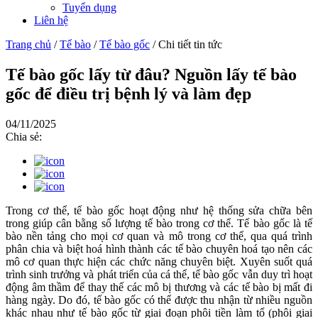
Tuyển dụng
Liên hệ
Trang chủ
/
Tế bào
/
Tế bào gốc
/
Chi tiết tin tức
Tế bào gốc lấy từ đâu? Nguồn lấy tế bào
gốc để điều trị bệnh lý và làm đẹp
04/11/2025
Chia sẻ:
Trong cơ thể, tế bào gốc hoạt động như hệ thống sửa chữa bên
trong giúp cân bằng số lượng tế bào trong cơ thể. Tế bào gốc là tế
bào nền tảng cho mọi cơ quan và mô trong cơ thể, qua quá trình
phân chia và biệt hoá hình thành các tế bào chuyên hoá tạo nên các
mô cơ quan thực hiện các chức năng chuyên biệt. Xuyên suốt quá
trình sinh trưởng và phát triển của cá thể, tế bào gốc vẫn duy trì hoạt
động âm thầm để thay thế các mô bị thương và các tế bào bị mất đi
hàng ngày. Do đó, tế bào gốc có thể được thu nhận từ nhiều nguồn
khác nhau như tế bào gốc từ giai đoạn phôi tiền làm tổ (phôi giai