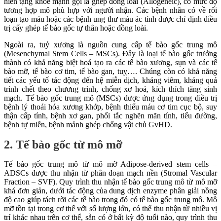
hiến tặng khoẻ mạnh gọi là ghép đồng loài (Allogeneic), có mức độ
tương hợp mô phù hợp với người nhận. Các bệnh nhân có về rối
loạn tạo máu hoặc các bệnh ung thư máu ác tính được chỉ định điều
trị cấy ghép tế bào gốc tự thân hoặc đồng loài.
Ngoài ra, tuỷ xương là nguồn cung cấp tế bào gốc trung mô
(Mesenchymal Stem Cells – MSCs). Đây là loại tế bào gốc trưởng
thành có khả năng biệt hoá tạo ra các tế bào xương, sụn và các tế
bào mỡ, tế bào cơ tim, tế bào gan, tuỵ…. Chúng còn có khả năng
tiết các yếu tố tác động đến hệ miễn dịch, kháng viêm, kháng quá
trình chết theo chương trình, chống xơ hoá, kích thích tăng sinh
mạch. Tế bào gốc trung mô (MSCs) được ứng dụng trong điều trị
bệnh lý thoái hóa xương khớp, bệnh thiếu máu cơ tim cục bộ, suy
thận cấp tính, bệnh xơ gan, phổi tắc nghẽn mãn tính, tiểu đường,
bệnh tự miễn, bệnh mảnh ghép chống vật chủ GvHD.
2. Tế bào gốc từ mô mỡ
Tế bào gốc trung mô từ mô mỡ Adipose-derived stem cells –
ADSCs được thu nhận từ phân đoạn mạch nền (Stromal Vascular
Fraction – SVF). Quy trình thu nhận tế bào gốc trung mô từ mô mỡ
khá đơn giản, dưới tác động của dung dịch enzyme phân giải nồng
độ cao giúp tách rời các tế bào trong đó có tế bào gốc trung mô. Mô
mỡ tồn tại trong cơ thể với số lượng lớn, có thể thu nhận từ nhiều vị
trí khác nhau trên cơ thể, sẵn có ở bất kỳ độ tuổi nào, quy trình thu