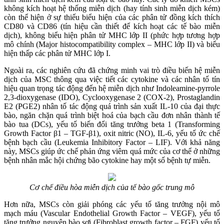
không kích hoạt hệ thống miễn dịch (hay tính sinh miễn dịch kém)
còn thể hiện ở sự thiếu biểu hiện của các phân tử đồng kích thích
CD80 và CD86 (tín hiệu cần thiết để kích hoạt các tế bào miễn
dịch), không biểu hiện phân tử MHC lớp II (phức hợp tương hợp
mô chính (Major histocompatibility complex – MHC lớp II) và biểu
hiện thấp các phân tử MHC lớp I.
Ngoài ra, các nghiên cứu đã chứng minh vai trò điều biến hệ miễn
dịch của MSC thông qua việc tiết các cytokine và các nhân tố tín
hiệu quan trọng tác động đến hệ miễn dịch như Indoleamine-pyrrole
2,3-dioxygenase (IDO), Cyclooxygenase 2 (COX-2), Prostaglandin
E2 (PGE2) nhân tố tác động quá trình sản xuất IL-10 của đại thực
bào, ngăn chặn quá trình biệt hoá của bạch cầu đơn nhân thành tế
bào tua (DCs), yếu tố biến đổi tăng trưởng beta 1 (Transforming
Growth Factor β1 – TGF-β1), oxit nitric (NO), IL-6, yếu tố ức chế
bệnh bạch cầu (Leukemia Inhibitory Factor – LIF). Với khả năng
này, MSCs giúp ức chế phản ứng viêm quá mức của cơ thể ở những
bệnh nhân mắc hội chứng bão cytokine hay một số bệnh tự miễn.
Cơ chế điều hòa miễn dịch của tế bào gốc trung mô
Hơn nữa, MSCs còn giải phóng các yếu tố tăng trưởng nội mô
mạch máu (Vascular Endothelial Growth Factor – VEGF), yếu tố
tăng trưởng nguyên bào sợi (Fibroblast growth factor – FGF) yếu tố