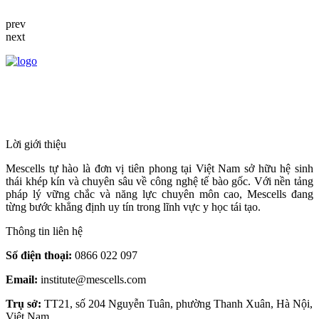
prev
next
HỆ THỐNG Y TẾ CHUYÊN SÂU Y
HỌC TÁI TẠO & TRỊ LIỆU TẾ BÀO
Lời giới thiệu
Mescells tự hào là đơn vị tiên phong tại Việt Nam sở hữu hệ sinh
thái khép kín và chuyên sâu về công nghệ tế bào gốc. Với nền tảng
pháp lý vững chắc và năng lực chuyên môn cao, Mescells đang
từng bước khẳng định uy tín trong lĩnh vực y học tái tạo.
Thông tin liên hệ
Số điện thoại:
0866 022 097
Email:
institute@mescells.com
Trụ sở:
TT21, số 204 Nguyễn Tuân, phường Thanh Xuân, Hà Nội,
Việt Nam.