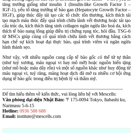
tăng trưởng giống như insulin 1 (Insulin-like Growth Factor 1 –
IGF-1), yếu tố tăng trưởng tế bào gan (Hepatocyte Growth Factor –
HGF), giúp thúc đẩy tái tạo các tổ chức tổn thương, kích thích tái
tạo mạch máu thúc đẩy quá trình chữa lành vết thương hoặc tái tạo
cấu trúc da, kích thích tăng sinh collagen ngăn ngừa lão hoá da, kích
thích tế bào nang lông giúp điều trị chứng rụng tóc, hói đầu. TSG-6
từ MSCs giúp củng cố quá trình chữa lành vết thương bằng cách
hạn chế sự kích hoạt đại thực bào, quá trình viêm và ngăn ngừa
hình thành sẹo.
Như vậy, với nhiều nguồn cung cấp tế bào gốc có thể từ tự thân
(như tuỷ xương, máu ngoại vi hay mô mỡ) hoặc nguồn hiến tặng
(như mô hoặc máu dây rốn) và một số nguồn khác như huy động từ
máu ngoại vi, tuỷ răng, màng hoạt dịch đã mở ra nhiều cơ hội ứng
dụng tế bào gốc trong điều trị bệnh lý và thẩm mỹ.
—————————————————————————-
Để tìm hiểu thêm về kiến thức, vui lòng liên hệ với Mescells:
Văn phòng đại diện Nhật Bản:
〒175-0094 Tokyo, Itabashi ku,
Narimasu 5-6-15
Hotline:
0936 588 688
Email:
institute@mescells.com