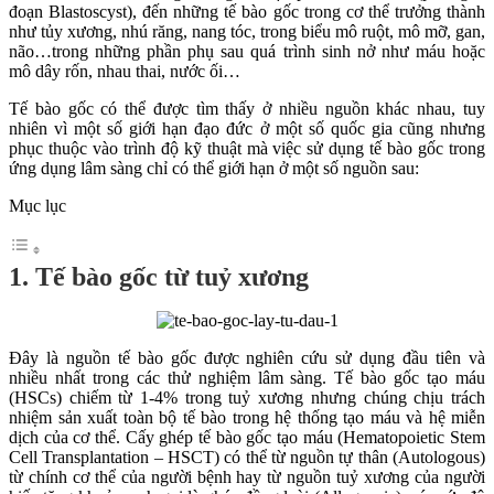
đoạn Blastoscyst), đến những tế bào gốc trong cơ thể trưởng thành
như tủy xương, nhú răng, nang tóc, trong biểu mô ruột, mô mỡ, gan,
não…trong những phần phụ sau quá trình sinh nở như máu hoặc
mô dây rốn, nhau thai, nước ối…
Tế bào gốc có thể được tìm thấy ở nhiều nguồn khác nhau, tuy
nhiên vì một số giới hạn đạo đức ở một số quốc gia cũng nhưng
phục thuộc vào trình độ kỹ thuật mà việc sử dụng tế bào gốc trong
ứng dụng lâm sàng chỉ có thể giới hạn ở một số nguồn sau:
Mục lục
1. Tế bào gốc từ tuỷ xương
Đây là nguồn tế bào gốc được nghiên cứu sử dụng đầu tiên và
nhiều nhất trong các thử nghiệm lâm sàng. Tế bào gốc tạo máu
(HSCs) chiếm từ 1-4% trong tuỷ xương nhưng chúng chịu trách
nhiệm sản xuất toàn bộ tế bào trong hệ thống tạo máu và hệ miễn
dịch của cơ thể. Cấy ghép tế bào gốc tạo máu (Hematopoietic Stem
Cell Transplantation – HSCT) có thể từ nguồn tự thân (Autologous)
từ chính cơ thể của người bệnh hay từ nguồn tuỷ xương của người