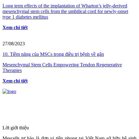
Long term effects of the implantation of Wharton’s jelly-derived
mesenchymal stem cells from the umbilical cord for newly-onset
type 1 diabetes mellitus
Xem chi tiết
27/08/2023
10. Tiềm năng của MSCs trong điều trị bệnh về gân
Mesenchymal Stem Cells Empowering Tendon Regenerative
Therapies
Xem chi tiết
HỆ THỐNG Y TẾ CHUYÊN SÂU Y
HỌC TÁI TẠO & TRỊ LIỆU TẾ BÀO
Lời giới thiệu
Mescells tự hào là đơn vị tiên phong tại Việt Nam sở hữu hệ sinh