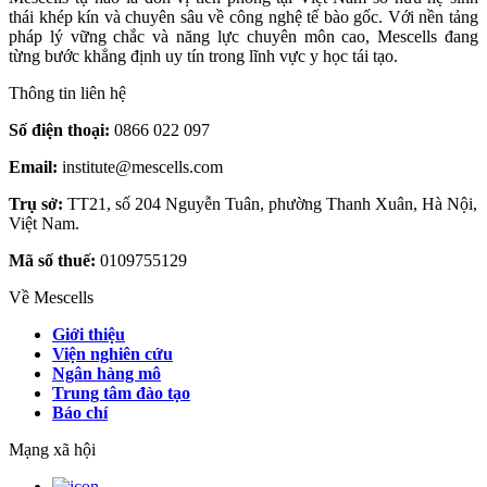
thái khép kín và chuyên sâu về công nghệ tế bào gốc. Với nền tảng
pháp lý vững chắc và năng lực chuyên môn cao, Mescells đang
từng bước khẳng định uy tín trong lĩnh vực y học tái tạo.
Thông tin liên hệ
Số điện thoại:
0866 022 097
Email:
institute@mescells.com
Trụ sở:
TT21, số 204 Nguyễn Tuân, phường Thanh Xuân, Hà Nội,
Việt Nam.
Mã số thuế:
0109755129
Về Mescells
Giới thiệu
Viện nghiên cứu
Ngân hàng mô
Trung tâm đào tạo
Báo chí
Mạng xã hội