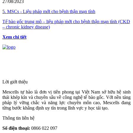
27/08/2023
5. MSCs - Liệu pháp mới cho bệnh thận mạn tính
Tế bào gốc trung mô – liệu pháp mới cho bệnh thận mạn tính (CKD
– chronic kidney disease)
Xem chi tiết
HỆ THỐNG Y TẾ CHUYÊN SÂU Y
HỌC TÁI TẠO & TRỊ LIỆU TẾ BÀO
Lời giới thiệu
Mescells tự hào là đơn vị tiên phong tại Việt Nam sở hữu hệ sinh
thái khép kín và chuyên sâu về công nghệ tế bào gốc. Với nền tảng
pháp lý vững chắc và năng lực chuyên môn cao, Mescells đang
từng bước khẳng định uy tín trong lĩnh vực y học tái tạo.
Thông tin liên hệ
Số điện thoại:
0866 022 097