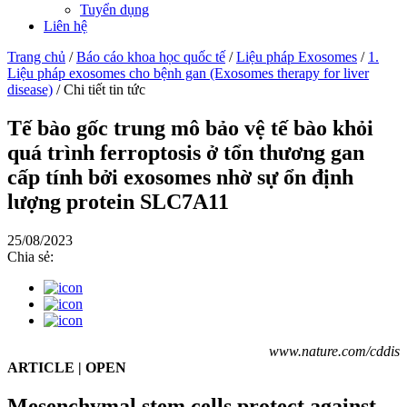
Tuyển dụng
Liên hệ
Trang chủ
/
Báo cáo khoa học quốc tế
/
Liệu pháp Exosomes
/
1.
Liệu pháp exosomes cho bệnh gan (Exosomes therapy for liver
disease)
/
Chi tiết tin tức
Tế bào gốc trung mô bảo vệ tế bào khỏi
quá trình ferroptosis ở tổn thương gan
cấp tính bởi exosomes nhờ sự ổn định
lượng protein SLC7A11
25/08/2023
Chia sẻ:
www.nature.com/cddis
ARTICLE | OPEN
Mesenchymal stem cells protect against