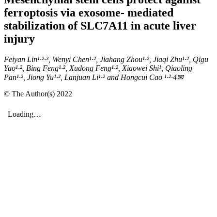
ferroptosis via exosome- mediated
stabilization of SLC7A11 in acute liver
injury
Feiyan Lin¹·²·³, Wenyi Chen¹·², Jiahang Zhou¹·², Jiaqi Zhu¹·², Qigu
Yao¹·², Bing Feng¹·², Xudong Feng¹·², Xiaowei Shi¹, Qiaoling
Pan¹·², Jiong Yu¹·², Lanjuan Li¹·² and Hongcui Cao ¹·²·4✉
© The Author(s) 2022