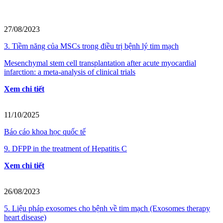
27/08/2023
3. Tiềm năng của MSCs trong điều trị bệnh lý tim mạch
Mesenchymal stem cell transplantation after acute myocardial
infarction: a meta-analysis of clinical trials
Xem chi tiết
11/10/2025
Báo cáo khoa học quốc tế
9. DFPP in the treatment of Hepatitis C
Xem chi tiết
26/08/2023
5. Liệu pháp exosomes cho bệnh về tim mạch (Exosomes therapy
heart disease)