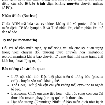
riêng của các
tế bào trình diện kháng nguyên
chuyên nghiệp
(APC).
Nhân tế bào (Nucleus)
Chứa ADN mã hóa các cytokine, kháng thể và protein điều hòa
miễn dịch. Tế bào lympho B và T có nhân lớn, chiếm phần lớn thể
tích tế bào.
Ty thể (Mitochondria)
Đối với tế bào miễn dịch, ty thể đóng vai trò cực kỳ quan trọng
trong việc chuyển đổi phương thức chuyển hóa (metabolic
reprogramming) khi tế bào chuyển từ trạng thái nghỉ sang trạng thái
kích hoạt hoạt động mạnh.
Bào tương và các bào quan
Lưới nội chất thô: Đặc biệt phát triển ở tương bào (plasma
cell), chuyên sản xuất kháng thể.
Thể Golgi: Xử lý và vận chuyển kháng thể, cytokine ra ngoài
tế bào.
Lysosome: Chứa enzyme tiêu hóa – cấu trúc sống còn của đại
thực bào (macrophage) trong quá trình thực bào.
Hạt bào tương (Granules): Nhiều tế bào miễn dịch như bạch