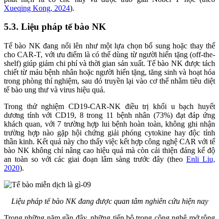
Xueqing Kong, 2024
).
5.3. Liệu pháp tế bào NK
Tế bào NK đang nổi lên như một lựa chọn bổ sung hoặc thay thế
cho CAR-T, với ưu điểm là có thể dùng từ người hiến tặng (off-the-
shelf) giúp giảm chi phí và thời gian sản xuất. Tế bào NK được tách
chiết từ máu bệnh nhân hoặc người hiến tặng, tăng sinh và hoạt hóa
trong phòng thí nghiệm, sau đó truyền lại vào cơ thể nhằm tiêu diệt
tế bào ung thư và virus hiệu quả.
Trong thử nghiệm CD19-CAR-NK điều trị khối u bạch huyết
dương tính với CD19, 8 trong 11 bệnh nhân (73%) đạt đáp ứng
khách quan, với 7 trường hợp lui bệnh hoàn toàn, không ghi nhận
trường hợp nào gặp hội chứng giải phóng cytokine hay độc tính
thần kinh. Kết quả này cho thấy việc kết hợp công nghệ CAR với tế
bào NK không chỉ nâng cao hiệu quả mà còn cải thiện đáng kể độ
an toàn so với các giai đoạn lâm sàng trước đây (theo
Enli Liu,
2020
).
Liệu pháp tế bào NK đang được quan tâm nghiên cứu hiện nay
Trong những năm gần đây, những tiến bộ trong công nghệ mở rộng