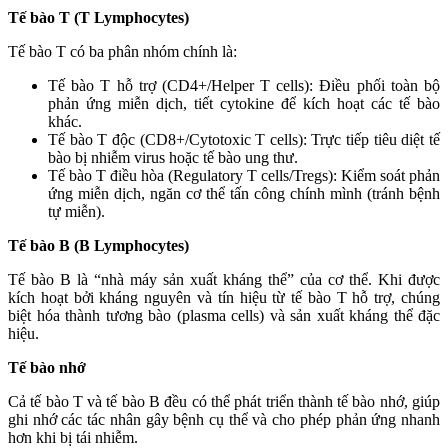
Tế bào T (T Lymphocytes)
Tế bào T có ba phân nhóm chính là:
Tế bào T hỗ trợ (CD4+/Helper T cells): Điều phối toàn bộ
phản ứng miễn dịch, tiết cytokine để kích hoạt các tế bào
khác.
Tế bào T độc (CD8+/Cytotoxic T cells): Trực tiếp tiêu diệt tế
bào bị nhiễm virus hoặc tế bào ung thư.
Tế bào T điều hòa (Regulatory T cells/Tregs): Kiểm soát phản
ứng miễn dịch, ngăn cơ thể tấn công chính mình (tránh bệnh
tự miễn).
Tế bào B (B Lymphocytes)
Tế bào B là “nhà máy sản xuất kháng thể” của cơ thể. Khi được
kích hoạt bởi kháng nguyên và tín hiệu từ tế bào T hỗ trợ, chúng
biệt hóa thành tương bào (plasma cells) và sản xuất kháng thể đặc
hiệu.
Tế bào nhớ
Cả tế bào T và tế bào B đều có thể phát triển thành tế bào nhớ, giúp
ghi nhớ các tác nhân gây bệnh cụ thể và cho phép phản ứng nhanh
hơn khi bị tái nhiễm.