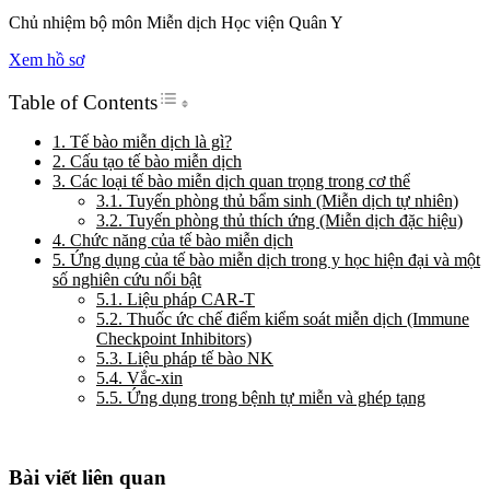
Chủ nhiệm bộ môn Miễn dịch Học viện Quân Y
Xem hồ sơ
Toggle Table of Content
Table of Contents
1. Tế bào miễn dịch là gì?
2. Cấu tạo tế bào miễn dịch
3. Các loại tế bào miễn dịch quan trọng trong cơ thể
3.1. Tuyến phòng thủ bẩm sinh (Miễn dịch tự nhiên)
3.2. Tuyến phòng thủ thích ứng (Miễn dịch đặc hiệu)
4. Chức năng của tế bào miễn dịch
5. Ứng dụng của tế bào miễn dịch trong y học hiện đại và một
số nghiên cứu nổi bật
5.1. Liệu pháp CAR-T
5.2. Thuốc ức chế điểm kiểm soát miễn dịch (Immune
Checkpoint Inhibitors)
5.3. Liệu pháp tế bào NK
5.4. Vắc-xin
5.5. Ứng dụng trong bệnh tự miễn và ghép tạng
Bài viết liên quan