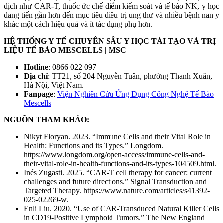
dịch như CAR-T, thuốc ức chế điểm kiểm soát và tế bào NK, y học
đang tiến gần hơn đến mục tiêu điều trị ung thư và nhiều bệnh nan y
khác một cách hiệu quả và ít tác dụng phụ hơn.
HỆ THỐNG Y TẾ CHUYÊN SÂU Y HỌC TÁI TẠO VÀ TRỊ
LIỆU TẾ BÀO MESCELLS | MSC
Hotline
: 0866 022 097
Địa chỉ
: TT21, số 204 Nguyễn Tuân, phường Thanh Xuân,
Hà Nội, Việt Nam.
Fanpage
:
Viện Nghiên Cứu Ứng Dụng Công Nghệ Tế Bào
Mescells
NGUỒN THAM KHẢO:
Nikyt Floryan. 2023. “Immune Cells and their Vital Role in
Health: Functions and its Types.” Longdom.
https://www.longdom.org/open-access/immune-cells-and-
their-vital-role-in-health-functions-and-its-types-104509.html.
Inés Zugasti. 2025. “CAR-T cell therapy for cancer: current
challenges and future directions.” Signal Transduction and
Targeted Therapy. https://www.nature.com/articles/s41392-
025-02269-w.
Enli Liu. 2020. “Use of CAR-Transduced Natural Killer Cells
in CD19-Positive Lymphoid Tumors.” The New England