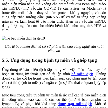
nhận diện mầm bệnh mà không cần cơ thể trải qua bệnh thật. Vắc-
xin mRNA (như vắc-xin COVID-19 của Pfizer và Moderna) là
bước tiến mới nhất – thay vì tiêm protein kháng nguyên, vắc-xin
cung cấp “bản hướng dẫn” (mRNA) để cơ thể tự tổng hợp kháng
nguyên và kích hoạt tế bào miễn dịch. Hiện nay vắc-xin mRNA
đang được nghiên cứu cho nhiều bệnh khác như ung thư, HIV và
cúm.
Các tế bào miễn dịch là cơ sở phát triển của công nghệ sản xuất
vắc- xin
5.5. Ứng dụng trong bệnh tự miễn và ghép tạng
Ứng dụng tế bào miễn dịch tập trung vào việc điều hòa, thay thế
hoặc sử dụng kỹ thuật gen để tái lập trình
hệ miễn dịch
. Chúng
đóng vai trò cốt lõi trong việc kiểm soát các phản ứng tự tấn công
của cơ thể (bệnh tự miễn) và ngăn chặn sự đào thải cơ quan lạ (ghép
tạng).
Mục tiêu trong điều trị bệnh tự miễn là ức chế các tế bào miễn dịch
tấn công nhầm vào các mô của cơ thể (như tế bào lympho T,
lympho B) và phục hồi khả năng
dung nạp miễn dịch
. Một số