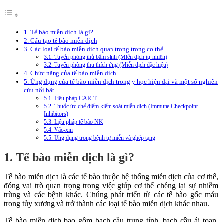
1. Tế bào miễn dịch là gì?
2. Cấu tạo tế bào miễn dịch
3. Các loại tế bào miễn dịch quan trọng trong cơ thể
3.1. Tuyến phòng thủ bẩm sinh (Miễn dịch tự nhiên)
3.2. Tuyến phòng thủ thích ứng (Miễn dịch đặc hiệu)
4. Chức năng của tế bào miễn dịch
5. Ứng dụng của tế bào miễn dịch trong y học hiện đại và một số nghiên
cứu nổi bật
5.1. Liệu pháp CAR-T
5.2. Thuốc ức chế điểm kiểm soát miễn dịch (Immune Checkpoint
Inhibitors)
5.3. Liệu pháp tế bào NK
5.4. Vắc-xin
5.5. Ứng dụng trong bệnh tự miễn và ghép tạng
1. Tế bào miễn dịch là gì?
Tế bào miễn dịch là các tế bào thuộc hệ thống miễn dịch của cơ thể,
đóng vai trò quan trọng trong việc giúp cơ thể chống lại sự nhiễm
trùng và các bệnh khác. Chúng phát triển từ các tế bào gốc máu
trong tủy xương và trở thành các loại tế bào miễn dịch khác nhau.
Tế bào miễn dịch bao gồm bạch cầu trung tính, bạch cầu ái toan,