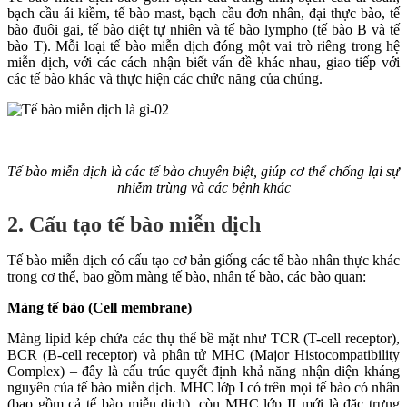
bạch cầu ái kiềm, tế bào mast, bạch cầu đơn nhân, đại thực bào, tế
bào đuôi gai, tế bào diệt tự nhiên và tế bào lympho (tế bào B và tế
bào T). Mỗi loại tế bào miễn dịch đóng một vai trò riêng trong hệ
miễn dịch, với các cách nhận biết vấn đề khác nhau, giao tiếp với
các tế bào khác và thực hiện các chức năng của chúng.
Tế bào miễn dịch là các tế bào chuyên biệt, giúp cơ thể chống lại sự
nhiễm trùng và các bệnh khác
2. Cấu tạo tế bào miễn dịch
Tế bào miễn dịch có cấu tạo cơ bản giống các tế bào nhân thực khác
trong cơ thể, bao gồm màng tế bào, nhân tế bào, các bào quan:
Màng tế bào (Cell membrane)
Màng lipid kép chứa các thụ thể bề mặt như TCR (T-cell receptor),
BCR (B-cell receptor) và phân tử MHC (Major Histocompatibility
Complex) – đây là cấu trúc quyết định khả năng nhận diện kháng
nguyên của tế bào miễn dịch. MHC lớp I có trên mọi tế bào có nhân
(bao gồm cả tế bào miễn dịch), còn MHC lớp II mới là đặc trưng