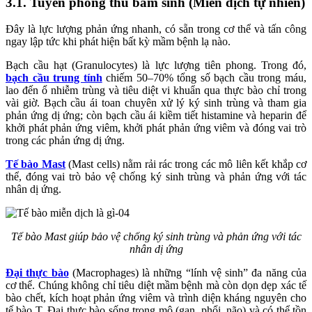
3.1. Tuyến phòng thủ bẩm sinh (Miễn dịch tự nhiên)
Đây là lực lượng phản ứng nhanh, có sẵn trong cơ thể và tấn công
ngay lập tức khi phát hiện bất kỳ mầm bệnh lạ nào.
Bạch cầu hạt (Granulocytes) là lực lượng tiên phong. Trong đó,
bạch cầu trung tính
chiếm 50–70% tổng số bạch cầu trong máu,
lao đến ổ nhiễm trùng và tiêu diệt vi khuẩn qua thực bào chỉ trong
vài giờ. Bạch cầu ái toan chuyên xử lý ký sinh trùng và tham gia
phản ứng dị ứng; còn bạch cầu ái kiềm tiết histamine và heparin để
khởi phát phản ứng viêm, khởi phát phản ứng viêm và đóng vai trò
trong các phản ứng dị ứng.
Tế bào Mast
(Mast cells) nằm rải rác trong các mô liên kết khắp cơ
thể, đóng vai trò bảo vệ chống ký sinh trùng và phản ứng với tác
nhân dị ứng.
Tế bào Mast giúp bảo vệ chống ký sinh trùng và phản ứng với tác
nhân dị ứng
Đại thực bào
(Macrophages) là những “lính vệ sinh” đa năng của
cơ thể. Chúng không chỉ tiêu diệt mầm bệnh mà còn dọn dẹp xác tế
bào chết, kích hoạt phản ứng viêm và trình diện kháng nguyên cho
tế bào T. Đại thực bào sống trong mô (gan, phổi, não) và có thể tồn