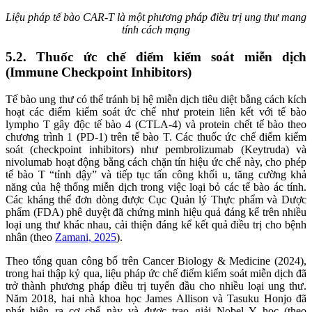
Liệu pháp tế bào CAR-T là một phương pháp điều trị ung thư mang
tính cách mạng
5.2. Thuốc ức chế điểm kiểm soát miễn dịch
(Immune Checkpoint Inhibitors)
Tế bào ung thư có thể tránh bị hệ miễn dịch tiêu diệt bằng cách kích
hoạt các điểm kiểm soát ức chế như protein liên kết với tế bào
lympho T gây độc tế bào 4 (CTLA-4) và protein chết tế bào theo
chương trình 1 (PD-1) trên tế bào T. Các thuốc ức chế điểm kiểm
soát (checkpoint inhibitors) như pembrolizumab (Keytruda) và
nivolumab hoạt động bằng cách chặn tín hiệu ức chế này, cho phép
tế bào T “tỉnh dậy” và tiếp tục tấn công khối u, tăng cường khả
năng của hệ thống miễn dịch trong việc loại bỏ các tế bào ác tính.
Các kháng thể đơn dòng được Cục Quản lý Thực phẩm và Dược
phẩm (FDA) phê duyệt đã chứng minh hiệu quả đáng kể trên nhiều
loại ung thư khác nhau, cải thiện đáng kể kết quả điều trị cho bệnh
nhân (theo
Zamani, 2025
).
Theo tổng quan công bố trên Cancer Biology & Medicine (2024),
trong hai thập kỷ qua, liệu pháp ức chế điểm kiểm soát miễn dịch đã
trở thành phương pháp điều trị tuyến đầu cho nhiều loại ung thư.
Năm 2018, hai nhà khoa học James Allison và Tasuku Honjo đã
phát hiện ra cơ chế này và được trao giải Nobel Y học (theo