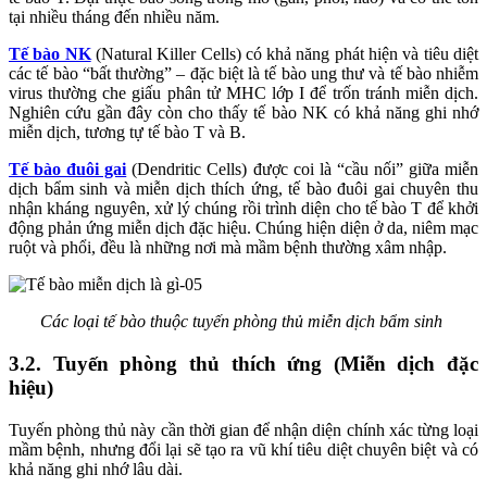
tại nhiều tháng đến nhiều năm.
Tế bào NK
(Natural Killer Cells) có khả năng phát hiện và tiêu diệt
các tế bào “bất thường” – đặc biệt là tế bào ung thư và tế bào nhiễm
virus thường che giấu phân tử MHC lớp I để trốn tránh miễn dịch.
Nghiên cứu gần đây còn cho thấy tế bào NK có khả năng ghi nhớ
miễn dịch, tương tự tế bào T và B.
Tế bào đuôi gai
(Dendritic Cells) được coi là “cầu nối” giữa miễn
dịch bẩm sinh và miễn dịch thích ứng, tế bào đuôi gai chuyên thu
nhận kháng nguyên, xử lý chúng rồi trình diện cho tế bào T để khởi
động phản ứng miễn dịch đặc hiệu. Chúng hiện diện ở da, niêm mạc
ruột và phổi, đều là những nơi mà mầm bệnh thường xâm nhập.
Các loại tế bào thuộc tuyến phòng thủ miễn dịch bẩm sinh
3.2. Tuyến phòng thủ thích ứng (Miễn dịch đặc
hiệu)
Tuyến phòng thủ này cần thời gian để nhận diện chính xác từng loại
mầm bệnh, nhưng đổi lại sẽ tạo ra vũ khí tiêu diệt chuyên biệt và có
khả năng ghi nhớ lâu dài.