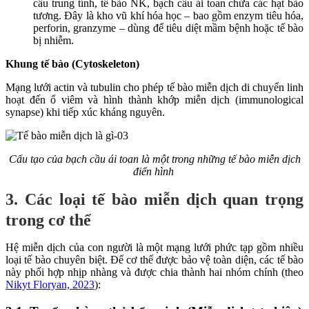
cầu trung tính, tế bào NK, bạch cầu ái toan chứa các hạt bào
tương. Đây là kho vũ khí hóa học – bao gồm enzym tiêu hóa,
perforin, granzyme – dùng để tiêu diệt mầm bệnh hoặc tế bào
bị nhiễm.
Khung tế bào (Cytoskeleton)
Mạng lưới actin và tubulin cho phép tế bào miễn dịch di chuyển linh
hoạt đến ổ viêm và hình thành khớp miễn dịch (immunological
synapse) khi tiếp xúc kháng nguyên.
Cấu tạo của bạch cầu ái toan là một trong những tế bào miễn dịch
điển hình
3. Các loại tế bào miễn dịch quan trọng
trong cơ thể
Hệ miễn dịch của con người là một mạng lưới phức tạp gồm nhiều
loại tế bào chuyên biệt. Để cơ thể được bảo vệ toàn diện, các tế bào
này phối hợp nhịp nhàng và được chia thành hai nhóm chính (theo
Nikyt Floryan, 2023
):