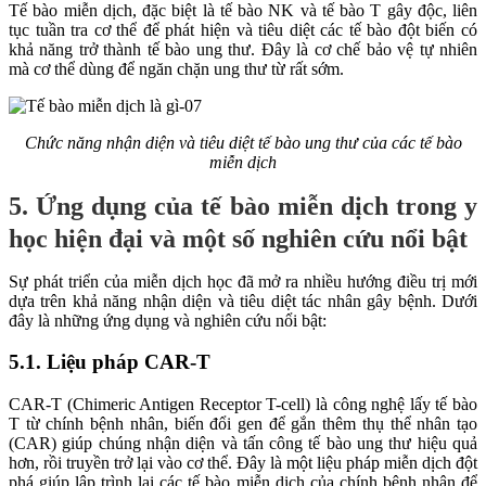
Tế bào miễn dịch, đặc biệt là tế bào NK và tế bào T gây độc, liên
tục tuần tra cơ thể để phát hiện và tiêu diệt các tế bào đột biến có
khả năng trở thành tế bào ung thư. Đây là cơ chế bảo vệ tự nhiên
mà cơ thể dùng để ngăn chặn ung thư từ rất sớm.
Chức năng nhận diện và tiêu diệt tế bào ung thư của các tế bào
miễn dịch
5. Ứng dụng của tế bào miễn dịch trong y
học hiện đại và một số nghiên cứu nổi bật
Sự phát triển của miễn dịch học đã mở ra nhiều hướng điều trị mới
dựa trên khả năng nhận diện và tiêu diệt tác nhân gây bệnh. Dưới
đây là những ứng dụng và nghiên cứu nổi bật:
5.1. Liệu pháp CAR-T
CAR-T (Chimeric Antigen Receptor T-cell) là công nghệ lấy tế bào
T từ chính bệnh nhân, biến đổi gen để gắn thêm thụ thể nhân tạo
(CAR) giúp chúng nhận diện và tấn công tế bào ung thư hiệu quả
hơn, rồi truyền trở lại vào cơ thể. Đây là một liệu pháp miễn dịch đột
phá giúp lập trình lại các tế bào miễn dịch của chính bệnh nhân để