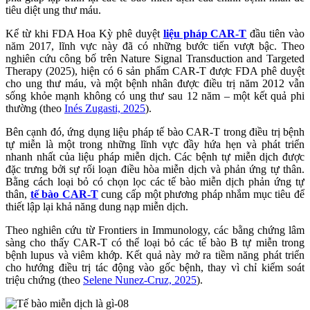
tiêu diệt ung thư máu.
Kể từ khi FDA Hoa Kỳ phê duyệt
liệu pháp CAR-T
đầu tiên vào
năm 2017, lĩnh vực này đã có những bước tiến vượt bậc. Theo
nghiên cứu công bố trên Nature Signal Transduction and Targeted
Therapy (2025), hiện có 6 sản phẩm CAR-T được FDA phê duyệt
cho ung thư máu, và một bệnh nhân được điều trị năm 2012 vẫn
sống khỏe mạnh không có ung thư sau 12 năm – một kết quả phi
thường (theo
Inés Zugasti, 2025
).
Bên cạnh đó, ứng dụng liệu pháp tế bào CAR-T trong điều trị bệnh
tự miễn là một trong những lĩnh vực đầy hứa hẹn và phát triển
nhanh nhất của liệu pháp miễn dịch. Các bệnh tự miễn dịch được
đặc trưng bởi sự rối loạn điều hòa miễn dịch và phản ứng tự thân.
Bằng cách loại bỏ có chọn lọc các tế bào miễn dịch phản ứng tự
thân,
tế bào CAR-T
cung cấp một phương pháp nhắm mục tiêu để
thiết lập lại khả năng dung nạp miễn dịch.
Theo nghiên cứu từ Frontiers in Immunology, các bằng chứng lâm
sàng cho thấy CAR-T có thể loại bỏ các tế bào B tự miễn trong
bệnh lupus và viêm khớp. Kết quả này mở ra tiềm năng phát triển
cho hướng điều trị tác động vào gốc bệnh, thay vì chỉ kiểm soát
triệu chứng (theo
Selene Nunez-Cruz, 2025
).