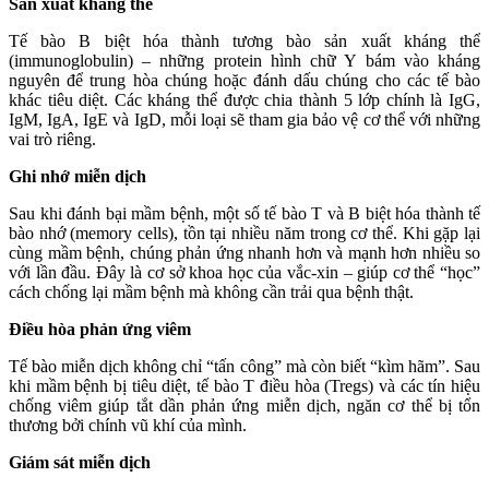
Sản xuất kháng thể
Tế bào B biệt hóa thành tương bào sản xuất kháng thể
(immunoglobulin) – những protein hình chữ Y bám vào kháng
nguyên để trung hòa chúng hoặc đánh dấu chúng cho các tế bào
khác tiêu diệt. Các kháng thể được chia thành 5 lớp chính là IgG,
IgM, IgA, IgE và IgD, mỗi loại sẽ tham gia bảo vệ cơ thể với những
vai trò riêng.
Ghi nhớ miễn dịch
Sau khi đánh bại mầm bệnh, một số tế bào T và B biệt hóa thành tế
bào nhớ (memory cells), tồn tại nhiều năm trong cơ thể. Khi gặp lại
cùng mầm bệnh, chúng phản ứng nhanh hơn và mạnh hơn nhiều so
với lần đầu. Đây là cơ sở khoa học của vắc-xin – giúp cơ thể “học”
cách chống lại mầm bệnh mà không cần trải qua bệnh thật.
Điều hòa phản ứng viêm
Tế bào miễn dịch không chỉ “tấn công” mà còn biết “kìm hãm”. Sau
khi mầm bệnh bị tiêu diệt, tế bào T điều hòa (Tregs) và các tín hiệu
chống viêm giúp tắt dần phản ứng miễn dịch, ngăn cơ thể bị tổn
thương bởi chính vũ khí của mình.
Giám sát miễn dịch