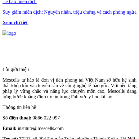
Tế bào miễn dịch
Suy giảm miễn dịch: Nguyên nhân, triệu chứng và cách phòng ngừa
Xem chi tiết
HỆ THỐNG Y TẾ CHUYÊN SÂU Y
HỌC TÁI TẠO & TRỊ LIỆU TẾ BÀO
Lời giới thiệu
Mescells tự hào là đơn vị tiên phong tại Việt Nam sở hữu hệ sinh
thái khép kín và chuyên sâu về công nghệ tế bào gốc. Với nền tảng
pháp lý vững chắc và năng lực chuyên môn cao, Mescells đang
từng bước khẳng định uy tín trong lĩnh vực y học tái tạo.
Thông tin liên hệ
Số điện thoại:
0866 022 097
Email:
institute@mescells.com
Trụ sở:
TT21, số 204 Nguyễn Tuân, phường Thanh Xuân, Hà Nội,