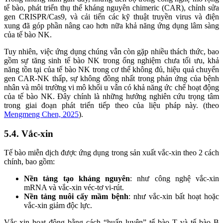
tế bào, phát triển thụ thể kháng nguyên chimeric (CAR), chỉnh sửa
gen CRISPR/Cas9, và cải tiến các kỹ thuật truyền virus và điện
xung đã góp phần nâng cao hơn nữa khả năng ứng dụng lâm sàng
của tế bào NK.
Tuy nhiên, việc ứng dụng chúng vẫn còn gặp nhiều thách thức, bao
gồm sự tăng sinh tế bào NK trong ống nghiệm chưa tối ưu, khả
năng tồn tại của tế bào NK trong cơ thể không đủ, hiệu quả chuyển
gen CAR-NK thấp, sự không đồng nhất trong phản ứng của bệnh
nhân và môi trường vi mô khối u vẫn có khả năng ức chế hoạt động
của tế bào NK. Đây chính là những hướng nghiên cứu trọng tâm
trong giai đoạn phát triển tiếp theo của liệu pháp này. (theo
Mengmeng Chen, 2025
).
5.4. Vắc-xin
Tế bào miễn dịch được ứng dụng trong sản xuất vắc-xin theo 2 cách
chính, bao gồm:
Nền tảng tạo kháng nguyên
: như công nghệ vắc-xin
mRNA và vắc-xin véc-tơ vi-rút.
Nền tảng nuôi cấy mầm bệnh
: như vắc-xin bất hoạt hoặc
vắc-xin giảm độc lực.
Vắc-xin hoạt động bằng cách “huấn luyện” tế bào T và tế bào B