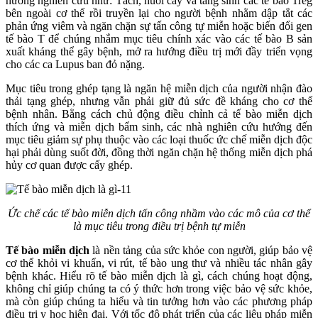
hướng nghiên cứu như: Tách, nuôi cấy và tăng sinh các tế bào Treg
bên ngoài cơ thể rồi truyền lại cho người bệnh nhằm dập tắt các
phản ứng viêm và ngăn chặn sự tấn công tự miễn hoặc biến đổi gen
tế bào T để chúng nhắm mục tiêu chính xác vào các tế bào B sản
xuất kháng thể gây bệnh, mở ra hướng điều trị mới đầy triển vọng
cho các ca Lupus ban đỏ nặng.
Mục tiêu trong ghép tạng là ngăn hệ miễn dịch của người nhận đào
thải tạng ghép, nhưng vẫn phải giữ đủ sức đề kháng cho cơ thể
bệnh nhân. Bằng cách chủ động điều chỉnh cả tế bào miễn dịch
thích ứng và miễn dịch bẩm sinh, các nhà nghiên cứu hướng đến
mục tiêu giảm sự phụ thuộc vào các loại thuốc ức chế miễn dịch độc
hại phải dùng suốt đời, đồng thời ngăn chặn hệ thống miễn dịch phá
hủy cơ quan được cấy ghép.
Ức chế các tế bào miễn dịch tấn công nhầm vào các mô của cơ thể
là mục tiêu trong điều trị bệnh tự miễn
Tế bào miễn dịch
là nền tảng của sức khỏe con người, giúp bảo vệ
cơ thể khỏi vi khuẩn, vi rút, tế bào ung thư và nhiều tác nhân gây
bệnh khác. Hiểu rõ tế bào miễn dịch là gì, cách chúng hoạt động,
không chỉ giúp chúng ta có ý thức hơn trong việc bảo vệ sức khỏe,
mà còn giúp chúng ta hiểu và tin tưởng hơn vào các phương pháp
điều trị y học hiện đại. Với tốc độ phát triển của các liệu pháp miễn