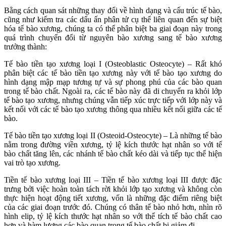
Bằng cách quan sát những thay đổi về hình dạng và cấu trúc tế bào,
cũng như kiểm tra các dấu ấn phân tử cụ thể liên quan đến sự biệt
hóa tế bào xương, chúng ta có thể phân biệt ba giai đoạn này trong
quá trình chuyển đổi từ nguyên bào xương sang tế bào xương
trưởng thành:
Tế bào tiền tạo xương loại I (Osteoblastic Osteocyte) – Rất khó
phân biệt các tế bào tiền tạo xương này với tế bào tạo xương do
hình dạng mập mạp tương tự và sự phong phú của các bào quan
trong tế bào chất. Ngoài ra, các tế bào này đã di chuyển ra khỏi lớp
tế bào tạo xương, nhưng chúng vẫn tiếp xúc trực tiếp với lớp này và
kết nối với các tế bào tạo xương thông qua nhiều kết nối giữa các tế
bào.
Tế bào tiền tạo xương loại II (Osteoid-Osteocyte) – Là những tế bào
nằm trong đường viền xương, tỷ lệ kích thước hạt nhân so với tế
bào chất tăng lên, các nhánh tế bào chất kéo dài và tiếp tục thể hiện
vai trò tạo xương.
Tiền tế bào xương loại III – Tiền tế bào xương loại III được đặc
trưng bởi việc hoàn toàn tách rời khỏi lớp tạo xương và không còn
thực hiện hoạt động tiết xương, vốn là những đặc điểm riêng biệt
của các giai đoạn trước đó. Chúng có thân tế bào nhỏ hơn, nhìn rõ
hình elip, tỷ lệ kích thước hạt nhân so với thể tích tế bào chất cao
hơn và hàm lượng các bào quan trong tế bào chất bị giảm đi.