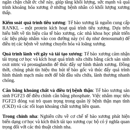
ngăn chặn chất ức chế này, giúp tăng khối lượng, sức mạnh và quá
trình khoáng hóa xương ở những bệnh nhân có khối lượng xương
thấp.
Kiểm soát quá trình tiêu xương
: Tế bào xương là nguồn cung cấp
RANKL – một protein kích hoạt quá trình tiêu xương. Dựa trên
hiểu biết về tín hiệu của tế bào xương, các nhà khoa học phát triển
các liệu pháp nhắm vào con đường này (ví dụ như denosumab) để
điều trị các bệnh về xương chuyển hóa và loãng xương.
Quá trình lành vết gãy và tái tạo xương
: Tế bào xương cảm nhận
tải trọng cơ học và kích hoạt quá trình sửa chữa bằng cách sản sinh
oxit nitric và prostaglandin để thúc đẩy sự hình thành xương. Đồng
thời, chúng phát tín hiệu thu hút tế bào gốc và thúc đẩy quá trình
hình thành mạch máu mới để bắt đầu sửa chữa, lành thương nhanh
chóng.
Cân bằng khoáng chất và điều trị bệnh thận
: Tế bào xương sản
sinh FGF23 để điều chỉnh cân bằng phosphate. Việc nhắm mục tiêu
FGF23 đóng vai trò quan trọng trong quản lý bệnh thận mạn tính
(CKD) và các rối loạn khoáng chất xương liên quan.
Trong chỉnh nha
: Nghiên cứu về cơ chế tế bào xương phát hiện
biến dạng cơ học và kích thích tái tạo xương cục bộ có ý nghĩa quan
trọng đối với các thủ thuật chỉnh nha.