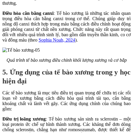
thương.
Điều hòa cân bằng canxi
: Tế bào xương là những tác nhân quan
trọng điều hòa cân bằng canxi trong cơ thể. Chúng giúp duy trì
nồng độ canxi thích hợp trong máu bằng cách điều chỉnh hoạt động
giải phóng canxi từ chất nền xương. Chức năng này rất quan trọng
đối với nhiều quá trình sinh lý, bao gồm dẫn truyền thần kinh, co cơ
và đông máu (theo
Sophia Noah, 2024
).
Quá trình tế bào xương điều chỉnh khối lượng xương và cơ bắp
5. Ứng dụng của tế bào xương trong y học
hiện đại
Các tế bào xương là mục tiêu điều trị quan trọng để chữa trị các rối
loạn về xương bằng cách điều hòa quá trình tái tạo, cân bằng
khoáng chất và lành vết gãy. Các ứng dụng chính của chúng bao
gồm:
Điều trị loãng xương
: Tế bào xương sản sinh ra sclerostin – một
loại protein ức chế sự hình thành xương. Các kháng thể đơn dòng
chống sclerostin, chẳng hạn như romosozumab, được thiết kế để