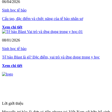
06/04/2026
Sinh học tế bào
Cấu tạo, đặc điểm và chức năng của tế bào nhân sơ
Xem chi tiết
08/01/2026
Sinh học tế bào
Tế bào Blast là gì? Đặc điểm, vai trò và ứng dụng trong y học
Xem chi tiết
HỆ THỐNG Y TẾ CHUYÊN SÂU Y
HỌC TÁI TẠO & TRỊ LIỆU TẾ BÀO
Lời giới thiệu
Mescells tự hào là đơn vị tiên phong tại Việt Nam sở hữu hệ sinh