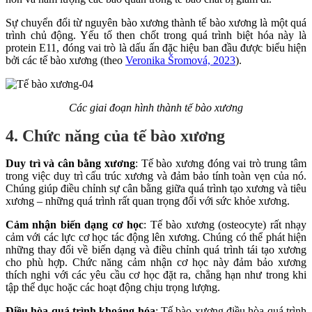
Sự chuyển đổi từ nguyên bào xương thành tế bào xương là một quá
trình chủ động. Yếu tố then chốt trong quá trình biệt hóa này là
protein E11, đóng vai trò là dấu ấn đặc hiệu ban đầu được biểu hiện
bởi các tế bào xương (theo
Veronika Šromová, 2023
).
Các giai đoạn hình thành tế bào xương
4. Chức năng của tế bào xương
Duy trì và cân bằng xương
: Tế bào xương đóng vai trò trung tâm
trong việc duy trì cấu trúc xương và đảm bảo tính toàn vẹn của nó.
Chúng giúp điều chỉnh sự cân bằng giữa quá trình tạo xương và tiêu
xương – những quá trình rất quan trọng đối với sức khỏe xương.
Cảm nhận biến dạng cơ học
: Tế bào xương (osteocyte) rất nhạy
cảm với các lực cơ học tác động lên xương. Chúng có thể phát hiện
những thay đổi về biến dạng và điều chỉnh quá trình tái tạo xương
cho phù hợp. Chức năng cảm nhận cơ học này đảm bảo xương
thích nghi với các yêu cầu cơ học đặt ra, chẳng hạn như trong khi
tập thể dục hoặc các hoạt động chịu trọng lượng.
Điều hòa quá trình khoáng hóa
: Tế bào xương điều hòa quá trình