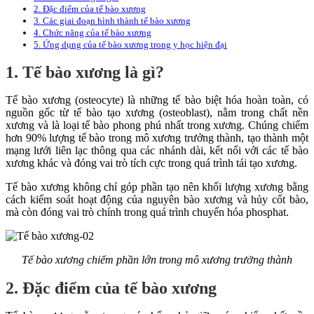
2. Đặc điểm của tế bào xương
3. Các giai đoạn hình thành tế bào xương
4. Chức năng của tế bào xương
5. Ứng dụng của tế bào xương trong y học hiện đại
1. Tế bào xương là gì?
Tế bào xương (osteocyte) là những tế bào biệt hóa hoàn toàn, có
nguồn gốc từ tế bào tạo xương (osteoblast), nằm trong chất nền
xương và là loại tế bào phong phú nhất trong xương. Chúng chiếm
hơn 90% lượng tế bào trong mô xương trưởng thành, tạo thành một
mạng lưới liên lạc thông qua các nhánh dài, kết nối với các tế bào
xương khác và đóng vai trò tích cực trong quá trình tái tạo xương.
Tế bào xương không chỉ góp phần tạo nên khối lượng xương bằng
cách kiểm soát hoạt động của nguyên bào xương và hủy cốt bào,
mà còn đóng vai trò chính trong quá trình chuyển hóa phosphat.
Tế bào xương chiếm phần lớn trong mô xương trưởng thành
2. Đặc điểm của tế bào xương