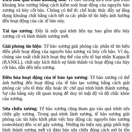
khoáng hóa xương bằng cách kiểm soát hoạt động của nguyên bào
xương và hủy cốt bào. Chúng có thể ức chế hoặc thúc đẩy sự lắng
đọng khoáng chất bằng cách tiết ra các phân tử tín hiệu ảnh hưởng
đến hoạt động của các tế bào này.
Tái tạo xương
: Đây là một quá trình liên tục bao gồm tiêu hủy
xương cũ và hình thành xương mới.
Giải phóng tín hiệu
: Tế bào xương giải phóng các phân tử tín hiệu
điều phối hoạt động của nguyên bào xương và hủy cốt bào. Ví dụ,
chúng sản xuất chất kích hoạt thụ thể của yếu tố hạt nhân Kappa-B
(RANKL), chất này kích thích sự hình thành và hoạt động của hủy
cốt bào, dẫn đến tiêu xương.
Điều hòa hoạt động của tế bào tạo xương
: Tế bào xương có thể
ảnh hưởng đến hoạt động của tế bào tạo xương bằng cách giải
phóng các yếu tố thúc đẩy hoặc ức chế quá trình hình thành xương.
Sự cân bằng này rất quan trọng để duy trì mật độ và độ chắc khỏe
của xương.
Sửa chữa xương
: Tế bào xương cũng tham gia vào quá trình sửa
chữa gãy xương. Trong quá trình lành xương, tế bào xương giải
phóng các tín hiệu khởi phát việc huy động các nguyên bào xương
(osteoblast) đến vị trí gãy xương. Những tín hiệu này giúp phối hợp
hình thành xương mới và đảm bảo sửa chữa đúng cách mô bị tổn