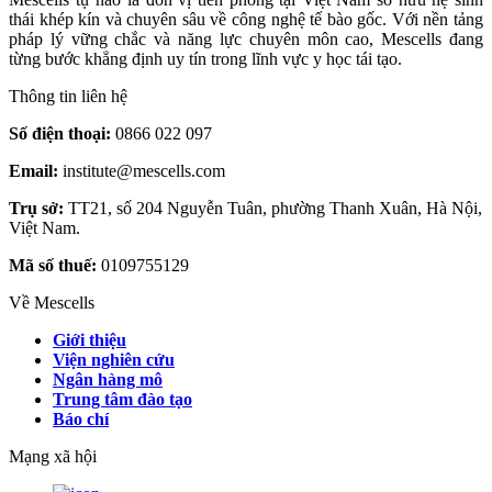
thái khép kín và chuyên sâu về công nghệ tế bào gốc. Với nền tảng
pháp lý vững chắc và năng lực chuyên môn cao, Mescells đang
từng bước khẳng định uy tín trong lĩnh vực y học tái tạo.
Thông tin liên hệ
Số điện thoại:
0866 022 097
Email:
institute@mescells.com
Trụ sở:
TT21, số 204 Nguyễn Tuân, phường Thanh Xuân, Hà Nội,
Việt Nam.
Mã số thuế:
0109755129
Về Mescells
Giới thiệu
Viện nghiên cứu
Ngân hàng mô
Trung tâm đào tạo
Báo chí
Mạng xã hội