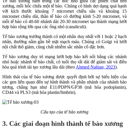
Tế bào xương nằm trong các hốc nhỏ giữa các phiến chất nền
xương, mỗi hốc chứa một tế bào. Chúng có hình dẹt dạng quả hạnh
với kích thước khoảng 7 micromet chiều sâu và khoảng 15
micromet chiều dài, thân tế bào có đường kính 5-20 micromet, và
mỗi tế bào có 40-60 nhánh dài 20-30 micromet tạo thành mạng lưới
hợp bào rộng lớn qua các ống nhỏ (canaliculi).
Tế bào xương trưởng thành có một nhân duy nhất với 1 hoặc 2 hạch
nhân, thường nằm gần bề mặt mạch máu. Chúng có Golgi và lưới
nội chất thô giảm, cùng chất nhiễm sắc nhân cô đặc hơn.
Tế bào xương duy trì mạng lưới hợp bào kết nối bằng các nhánh
nhỏ hoặc nhánh tế bào chất, có tuổi thọ rất dài để giám sát và điều
hòa quá trình tái tạo xương lâu dài (theo
Ahmed Nahian, 2023
).
Hình thái của tế bào xương được quyết định bởi sự biểu hiện của
các gen liên quan đến sự hình thành và phân nhánh của nhánh bào
tương, chẳng hạn như E11/PDPN/GP38 (mã hóa podoplanin),
CD44 và PLS3 (mã hóa plastin/fimbrin).
Cấu tạo của tế bào xương
3. Các giai đoạn hình thành tế bào xương