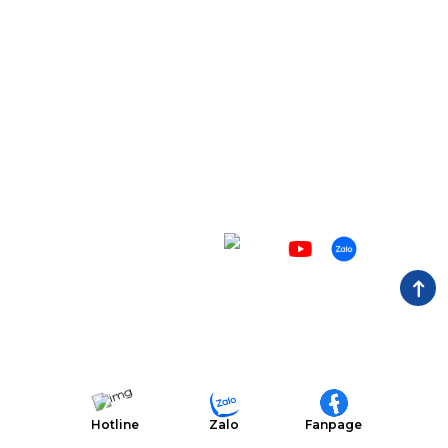
Số điện thoại:
0866 022 097
Email:
institute@mescells.com
Trụ sở:
TT21, số 204 Nguyễn Tuân, phường Thanh Xuân,
Hà Nội, Việt Nam.
Mã số thuế:
0109755129
Về Mescells
Mạng xã hội
Giới thiệu
Viện nghiên cứu
Ngân hàng mô
Trung tâm đào tạo
Báo chí
Hotline
Zalo
Fanpage