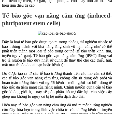
các bệnh tự miễn, xơ gan, bệnh phổi,… cho thấy tính an toàn và
hiệu quả điều trị cao.
Tế bào gốc vạn năng cảm ứng (induced-
pluripotent stem cells)
Đây là loại tế bào gốc được tạo ra trong phòng thí nghiệm từ các tế
bào trưởng thành với khả năng tăng sinh vô hạn, cũng như có thể
phát triển thành mọi loại tế bào trong cơ thể (tế bào thần kinh, tim,
tuyến tụy và gan). Tế bào gốc vạn năng cảm ứng (iPSC) đóng vai
trò là nguồn tế bào duy nhất sử dụng để thay thế cho các thiếu hụt,
mất mát tế bào do tai nạn hoặc bệnh tật.
Do được tạo ra từ các tế bào trưởng thành trên các mô của cơ thể,
các tế bào gốc vạn năng cảm ứng không cần sử dụng đối phôi và
hoàn toàn tương thích với người bệnh – mỗi người sở hữu dòng tế
bào gốc đa tiềm năng của riêng mình. Chính nguồn cung cấp tế bào
gốc không giới hạn này sẽ góp phần hỗ trợ đắc lực cho việc cấy
ghép mà không lo nguy cơ bị hệ miễn dịch đào thải.
Hiện nay, tế bào gốc vạn năng cảm ứng đã mở ra một hướng nghiên
cứu đầy hứa hẹn trong lĩnh vực chữa trị các chứng bệnh di truyền