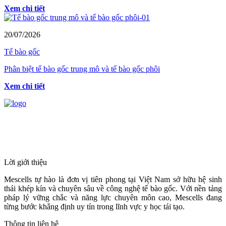
Xem chi tiết
20/07/2026
Tế bào gốc
Phân biệt tế bào gốc trung mô và tế bào gốc phôi
Xem chi tiết
HỆ THỐNG Y TẾ CHUYÊN SÂU Y
HỌC TÁI TẠO & TRỊ LIỆU TẾ BÀO
Lời giới thiệu
Mescells tự hào là đơn vị tiên phong tại Việt Nam sở hữu hệ sinh
thái khép kín và chuyên sâu về công nghệ tế bào gốc. Với nền tảng
pháp lý vững chắc và năng lực chuyên môn cao, Mescells đang
từng bước khẳng định uy tín trong lĩnh vực y học tái tạo.
Thông tin liên hệ