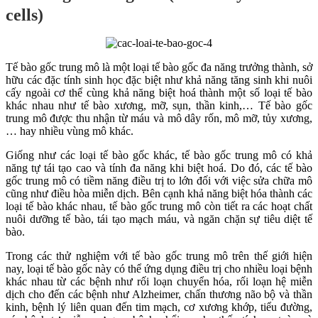
cells)
Tế bào gốc trung mô là một loại tế bào gốc đa năng trưởng thành, sở
hữu các đặc tính sinh học đặc biệt như khả năng tăng sinh khi nuôi
cấy ngoài cơ thể cùng khả năng biệt hoá thành một số loại tế bào
khác nhau như tế bào xương, mỡ, sụn, thần kinh,… Tế bào gốc
trung mô được thu nhận từ máu và mô dây rốn, mô mỡ, tủy xương,
… hay nhiều vùng mô khác.
Giống như các loại tế bào gốc khác, tế bào gốc trung mô có khả
năng tự tái tạo cao và tính đa năng khi biệt hoá. Do đó, các tế bào
gốc trung mô có tiềm năng điều trị to lớn đối với việc sửa chữa mô
cũng như điều hòa miễn dịch. Bên cạnh khả năng biệt hóa thành các
loại tế bào khác nhau, tế bào gốc trung mô còn tiết ra các hoạt chất
nuôi dưỡng tế bào, tái tạo mạch máu, và ngăn chặn sự tiêu diệt tế
bào.
Trong các thử nghiệm với tế bào gốc trung mô trên thế giới hiện
nay, loại tế bào gốc này có thể ứng dụng điều trị cho nhiều loại bệnh
khác nhau từ các bệnh như rối loạn chuyển hóa, rối loạn hệ miễn
dịch cho đến các bệnh như Alzheimer, chấn thương não bộ và thần
kinh, bệnh lý liên quan đến tim mạch, cơ xương khớp, tiểu đường,