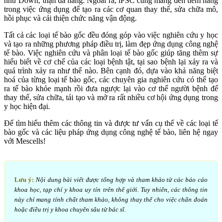
như Down, thận đa nang. Ngoài ra, iPSC cũng mang đến tiềm năng
trong việc ứng dụng để tạo ra các cơ quan thay thế, sửa chữa mô,
hồi phục và cải thiện chức năng vận động.
Tất cả các loại tế bào gốc đều đóng góp vào việc nghiên cứu y học
và tạo ra những phương pháp điều trị, làm đẹp ứng dụng công nghệ
tế bào. Việc nghiên cứu và phân loại tế bào gốc giúp tăng thêm sự
hiểu biết về cơ chế của các loại bệnh tật, tại sao bệnh lại xảy ra và
quá trình xảy ra như thế nào. Bên cạnh đó, dựa vào khả năng biệt
hoá của từng loại tế bào gốc, các chuyên gia nghiên cứu có thể tạo
ra tế bào khỏe mạnh rồi đưa ngược lại vào cơ thể người bệnh để
thay thế, sửa chữa, tái tạo và mở ra rất nhiều cơ hội ứng dụng trong
y học hiện đại.
Để tìm hiểu thêm các thông tin và được tư vấn cụ thể về các loại tế
bào gốc và các liệu pháp ứng dụng công nghệ tế bào, liên hệ ngay
với Mescells!
Lưu ý:
Nội dung bài viết được tổng hợp và tham khảo từ các báo cáo
khoa học, tạp chí y khoa uy tín trên thế giới. Tuy nhiên, các thông tin
này chỉ mang tính chất tham khảo, không thay thế cho việc chẩn đoán
hoặc điều trị y khoa chuyên sâu từ bác sĩ.