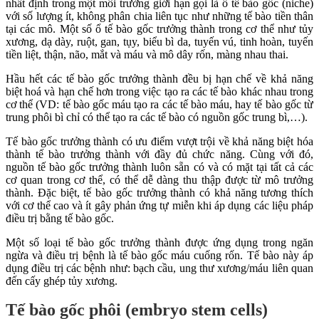
nhất định trong một môi trường giới hạn gọi là ổ tế bào gốc (niche)
với số lượng ít, không phân chia liên tục như những tế bào tiền thân
tại các mô. Một số ổ tế bào gốc trưởng thành trong cơ thể như tủy
xương, dạ dày, ruột, gan, tụy, biểu bì da, tuyến vú, tinh hoàn, tuyến
tiền liệt, thận, não, mắt và máu và mô dây rốn, màng nhau thai.
Hầu hết các tế bào gốc trưởng thành đều bị hạn chế về khả năng
biệt hoá và hạn chế hơn trong việc tạo ra các tế bào khác nhau trong
cơ thể (VD: tế bào gốc máu tạo ra các tế bào máu, hay tế bào gốc từ
trung phôi bì chỉ có thể tạo ra các tế bào có nguồn gốc trung bì,…).
Tế bào gốc trưởng thành có ưu điểm vượt trội về khả năng biệt hóa
thành tế bào trưởng thành với đầy đủ chức năng. Cùng với đó,
nguồn tế bào gốc trưởng thành luôn sẵn có và có mặt tại tất cả các
cơ quan trong cơ thể, có thể dễ dàng thu thập được từ mô trưởng
thành. Đặc biệt, tế bào gốc trưởng thành có khả năng tương thích
với cơ thể cao và ít gây phản ứng tự miễn khi áp dụng các liệu pháp
điều trị bằng tế bào gốc.
Một số loại tế bào gốc trưởng thành được ứng dụng trong ngăn
ngừa và điều trị bệnh là tế bào gốc máu cuống rốn. Tế bào này áp
dụng điều trị các bệnh như: bạch cầu, ung thư xương/máu liên quan
đến cấy ghép tủy xương.
Tế bào gốc phôi (embryo stem cells)