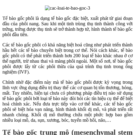
Tế bào gốc phôi là dạng tế bào gốc đặc biệt, xuất phát từ giai đoạn
đầu của phôi nang. Sau khi một tinh trùng thụ tinh thành công với
trứng, trứng được thụ tinh sẽ trở thành hợp tử, hình thành tế bào gốc
phôi đầu tiên.
Các tế bào gốc phôi có khả năng biệt hoá cũng như phát triển thành
hầu hết các tế bào chuyên biệt trong cơ thể. Nói cách khác, tế bào
gốc phôi có thể phát triển thành hơn 200 loại tế bào khác nhau ở cơ
thể người, trừ nhau thai và màng phôi ngoài. Một số nơi, tế bào gốc
phôi được lấy từ các phôi thừa của quá trình thụ tinh trong ống
nghiệm (IVF).
Chính nhờ đặc điểm này mà tế bào gốc phôi được kỳ vọng trong
lĩnh vực ứng dụng điều trị thay thế các cơ quan bị tổn thương, hỏng,
mất. Tuy nhiên, hiện tại chưa có phương pháp điều trị nào sử dụng
tế bào gốc phôi bởi loại tế bào này đòi hỏi các tín hiệu cụ thể để biệt
hoá chính xác. Nếu đưa trực tiếp vào cơ thể khác, các tế bào gốc
phôi sẽ biệt hóa vạn năng, hình thành khối dị mô, và phát triển rất
nhanh chóng. Khối dị mô thường chứa một phức hợp bao gồm
nhiều loại mô, da, sụn, xương, bóc, tuyến mồ hôi, não,…
Tế bào gốc trung mô (mesenchymal stem