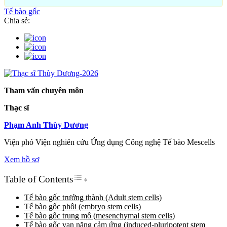
Tế bào gốc
Chia sẻ:
Tham vấn chuyên môn
Thạc sĩ
Phạm Anh Thùy Dương
Viện phó Viện nghiên cứu Ứng dụng Công nghệ Tế bào Mescells
Xem hồ sơ
Toggle Table of Content
Table of Contents
Tế bào gốc trưởng thành (Adult stem cells)
Tế bào gốc phôi (embryo stem cells)
Tế bào gốc trung mô (mesenchymal stem cells)
Tế bào gốc vạn năng cảm ứng (induced-pluripotent stem