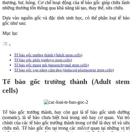
thương, hư, hỏng. Cơ chế hoạt động của tế bào gốc giúp chữa lành
những thương tổn thông qua khả năng tái tạo, thay thế, sửa chữa.
Dựa vào nguồn gốc và đặc tính sinh học, có thể phân loại tế bào
gốc như sau:
Mục lục
Tế bào gốc trưởng thành (Adult stem cells)
Tế bào gốc phôi (embryo stem cells)
Tế bào gốc trung mô (mesenchymal stem cells)
Tế bào gốc vạn năng cảm ứng (induced-pluripotent stem cells)
Tế bào gốc trưởng thành (Adult stem
cells)
Tế bào gốc trưởng thành, hay còn gọi là tế bào gốc sinh dưỡng
(somatic), là tế bào chưa biệt hoá trong mô hay cơ quan. Vai trò
chính của các tế bào gốc trưởng thành trong cơ thể là duy trì và sửa
chữa mô. Tế bào gốc tồn tại trong các mô/cơ quan tại những vị trí