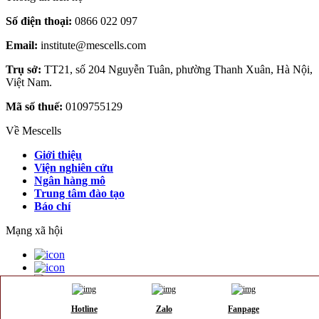
Số điện thoại:
0866 022 097
Email:
institute@mescells.com
Trụ sở:
TT21, số 204 Nguyễn Tuân, phường Thanh Xuân, Hà Nội,
Việt Nam.
Mã số thuế:
0109755129
Về Mescells
Giới thiệu
Viện nghiên cứu
Ngân hàng mô
Trung tâm đào tạo
Báo chí
Mạng xã hội
©2025 Allrights registered by Mescells
Hotline
Zalo
Fanpage