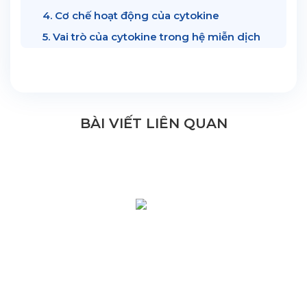
4. Cơ chế hoạt động của cytokine
5. Vai trò của cytokine trong hệ miễn dịch
BÀI VIẾT LIÊN QUAN
HỆ THỐNG Y TẾ CHUYÊN SÂU Y
HỌC TÁI TẠO & TRỊ LIỆU TẾ BÀO