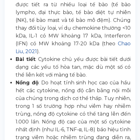
được tiết ra từ nhiều loại tế bào (tế bào
lympho, đại thực bào, tế bào diệt tự nhiên
(NK), tế bào mast và tế bào mô đệm). Chúng
thay đổi tùy loại, ví dụ chemokine thường <10
kDa, IL-1 có MW khoảng 17 kDa, Interferon
(IFN) có MW khoảng 17-20 kDa (theo
Chao
Liu, 2021
).
Bài tiết
: Cytokine chủ yếu được bài tiết dưới
dạng các yếu tố hòa tan, mặc dù một số có
thể liên kết với màng tế bào.
Nồng độ
: Do hoạt tính sinh học cao của hầu
hết các cytokine, nồng độ cân bằng nội môi
của chúng trong dịch cơ thể thấp. Tuy nhiên,
trong 1 số trường hợp như viêm hay nhiễm
trùng, nồng độ cytokine có thể tăng lên đến
1.000 lần. Nồng độ cao của một số cytokine
nhất định (như IL-6, TNF-α, IL-8) báo hiệu tình
trạng viêm hoặc nhiễm trùng đang diễn ra,