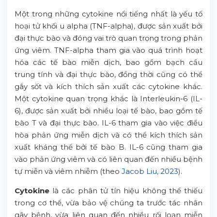
Một trong những cytokine nổi tiếng nhất là yếu tố
hoại tử khối u alpha (TNF-alpha), được sản xuất bởi
đại thực bào và đóng vai trò quan trọng trong phản
ứng viêm. TNF-alpha tham gia vào quá trình hoạt
hóa các tế bào miễn dịch, bao gồm bạch cầu
trung tính và đại thực bào, đồng thời cũng có thể
gây sốt và kích thích sản xuất các cytokine khác.
Một cytokine quan trọng khác là Interleukin-6 (IL-
6), được sản xuất bởi nhiều loại tế bào, bao gồm tế
bào T và đại thực bào. IL-6 tham gia vào việc điều
hòa phản ứng miễn dịch và có thể kích thích sản
xuất kháng thể bởi tế bào B. IL-6 cũng tham gia
vào phản ứng viêm và có liên quan đến nhiều bệnh
tự miễn và viêm nhiễm (theo
Jacob Liu, 2023
).
Cytokine
là các phân tử tín hiệu không thể thiếu
trong cơ thể, vừa bảo vệ chúng ta trước tác nhân
gây bệnh, vừa liên quan đến nhiều rối loạn miễn