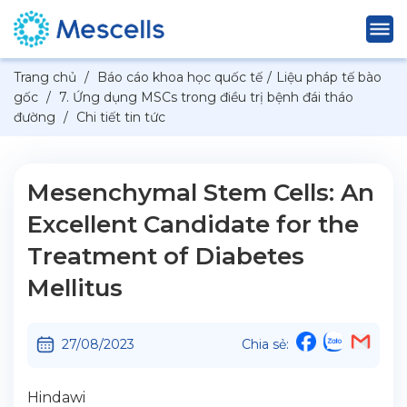
Trang chủ
/
Báo cáo khoa học quốc tế
/
Liệu pháp tế bào
gốc
/
7. Ứng dụng MSCs trong điều trị bệnh đái tháo
đường
/
Chi tiết tin tức
Mesenchymal Stem Cells: An
Excellent Candidate for the
Treatment of Diabetes
Mellitus
27/08/2023
Chia sẻ:
Hindawi