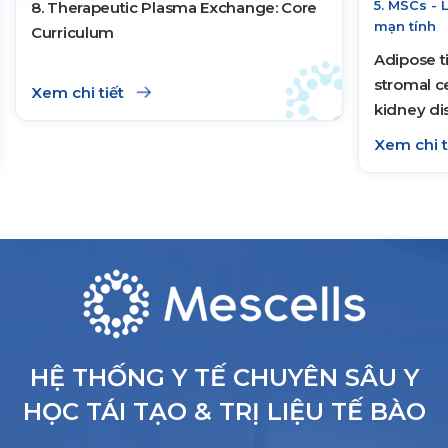
5. MSCs - 
8. Therapeutic Plasma Exchange: Core
mạn tính
Curriculum
Adipose 
stromal ce
Xem chi tiết
kidney di
safety and 
Xem chi t
HỆ THỐNG Y TẾ CHUYÊN SÂU Y
HỌC TÁI TẠO & TRỊ LIỆU TẾ BÀO