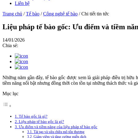
Liên hệ
Trang chủ
/
Tế bào
/
Công nghệ tế bào
/
Chi tiết tin tức
Liệu pháp tế bào gốc: Ưu điểm và tiềm nă
14/01/2026
Chia sẻ:
Những năm gần đây, tế bào gốc được xem là giải pháp điều trị hữu hi
tiềm năng nổi bật nhưng đồng thời còn tồn tại những thách thức và g
Mục lục
1. Tế bào gốc là gì?
2. Liệu pháp tế bào gốc là gì?
3. Ưu điểm và tiềm năng của liệu pháp tế bào gốc
3.1. Tái tạo và sửa chữa mô tổn thương
3.2. Giảm viêm và tăng cường miễn dịch