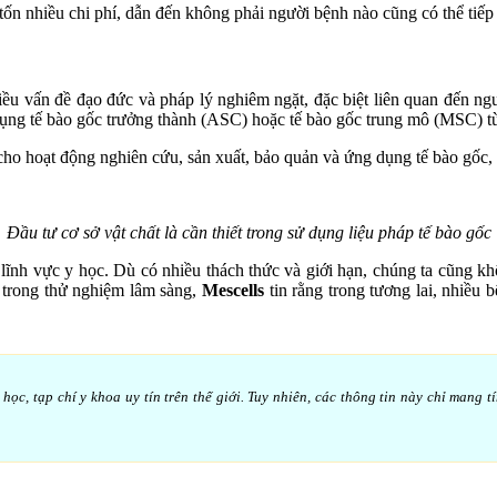
 tốn nhiều chi phí, dẫn đến không phải người bệnh nào cũng có thể tiếp
hiều vấn đề đạo đức và pháp lý nghiêm ngặt, đặc biệt liên quan đến n
ng tế bào gốc trưởng thành (ASC) hoặc tế bào gốc trung mô (MSC) từ
o hoạt động nghiên cứu, sản xuất, bảo quản và ứng dụng tế bào gốc, m
Đầu tư cơ sở vật chất là cần thiết trong sử dụng liệu pháp tế bào gốc
 lĩnh vực y học. Dù có nhiều thách thức và giới hạn, chúng ta cũng k
 trong thử nghiệm lâm sàng,
Mescells
tin rằng trong tương lai, nhiều 
c, tạp chí y khoa uy tín trên thế giới. Tuy nhiên, các thông tin này chỉ mang t