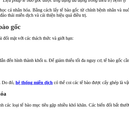
Liệu pháp tế bào gốc được ứng dụng đa dạng trong điều trị bệnh lý
ọc cá nhân hóa. Bằng cách lấy tế bào gốc từ chính bệnh nhân và nuôi
o thải miễn dịch và cải thiện hiệu quả điều trị.
 bào gốc
 đối mặt với các thách thức và giới hạn:
dẫn đến hình thành khối u. Để giảm thiểu tối đa nguy cơ, tế bào gốc cầ
h. Do đó,
hệ thống miễn dịch
có thể coi các tế bào được cấy ghép là vật
hóa
nh các loại tế bào mục tiêu gặp nhiều khó khăn. Các biến đổi bất thườn