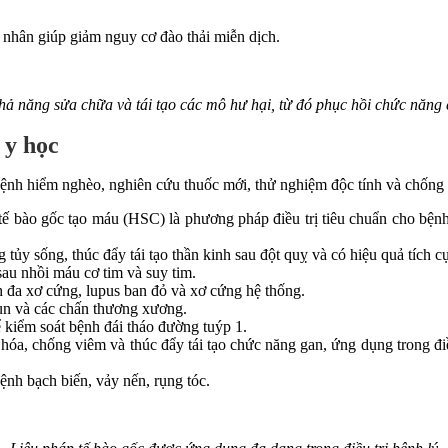
 nhân giúp giảm nguy cơ đào thải miễn dịch.
hả năng sửa chữa và tái tạo các mô hư hại, từ đó phục hồi chức năng
 y học
ệnh hiểm nghèo, nghiên cứu thuốc mới, thử nghiệm độc tính và chống l
 bào gốc tạo máu (HSC) là phương pháp điều trị tiêu chuẩn cho bệnh 
 tủy sống, thúc đẩy tái tạo thần kinh sau đột quỵ và có hiệu quả tích 
sau nhồi máu cơ tim và suy tim.
h đa xơ cứng, lupus ban đỏ và xơ cứng hệ thống.
sụn và các chấn thương xương.
để kiểm soát bệnh đái tháo đường tuýp 1.
hóa, chống viêm và thúc đẩy tái tạo chức năng gan, ứng dụng trong đi
bệnh bạch biến, vảy nến, rụng tóc.