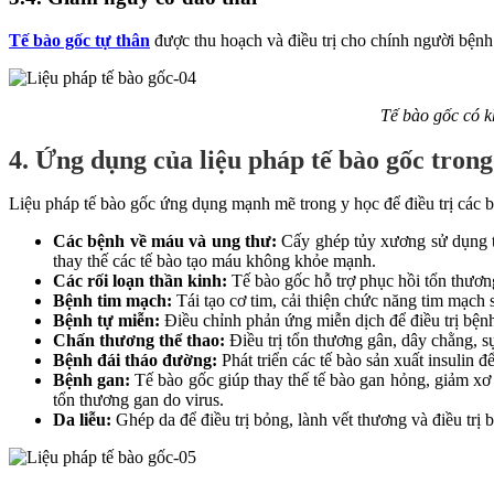
Tế bào gốc tự thân
được thu hoạch và điều trị cho chính người bệnh
Tế bào gốc có k
4. Ứng dụng của liệu pháp tế bào gốc trong
Liệu pháp tế bào gốc ứng dụng mạnh mẽ trong y học để điều trị các b
Các bệnh về máu và ung thư:
Cấy ghép tủy xương sử dụng tế
thay thế các tế bào tạo máu không khỏe mạnh.
Các rối loạn thần kinh:
Tế bào gốc hỗ trợ phục hồi tổn thương
Bệnh tim mạch:
Tái tạo cơ tim, cải thiện chức năng tim mạch 
Bệnh tự miễn:
Điều chỉnh phản ứng miễn dịch để điều trị bện
Chấn thương thể thao:
Điều trị tổn thương gân, dây chằng, 
Bệnh đái tháo đường:
Phát triển các tế bào sản xuất insulin 
Bệnh gan:
Tế bào gốc giúp thay thế tế bào gan hỏng, giảm xơ 
tổn thương gan do virus.
Da liễu:
Ghép da để điều trị bỏng, lành vết thương và điều trị 