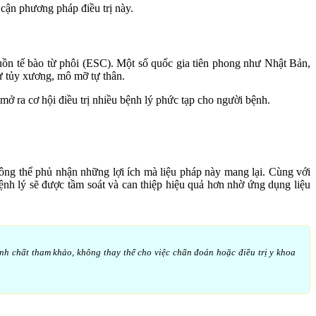
 cận phương pháp điều trị này.
guồn tế bào từ phôi (ESC). Một số quốc gia tiên phong như Nhật Bản,
 tủy xương, mô mỡ tự thân.
ở ra cơ hội điều trị nhiều bệnh lý phức tạp cho người bệnh.
hông thể phủ nhận những lợi ích mà liệu pháp này mang lại. Cùng với
bệnh lý sẽ được tầm soát và can thiệp hiệu quả hơn nhờ ứng dụng liệu
ính chất tham khảo, không thay thế cho việc chẩn đoán hoặc điều trị y khoa