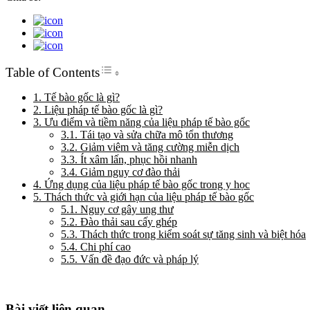
Toggle Table of Content
Table of Contents
1. Tế bào gốc là gì?
2. Liệu pháp tế bào gốc là gì?
3. Ưu điểm và tiềm năng của liệu pháp tế bào gốc
3.1. Tái tạo và sửa chữa mô tổn thương
3.2. Giảm viêm và tăng cường miễn dịch
3.3. Ít xâm lấn, phục hồi nhanh
3.4. Giảm nguy cơ đào thải
4. Ứng dụng của liệu pháp tế bào gốc trong y học
5. Thách thức và giới hạn của liệu pháp tế bào gốc
5.1. Nguy cơ gây ung thư
5.2. Đào thải sau cấy ghép
5.3. Thách thức trong kiểm soát sự tăng sinh và biệt hóa
5.4. Chi phí cao
5.5. Vấn đề đạo đức và pháp lý
Bài viết liên quan