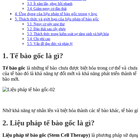
3.3. Ít xâm lấn, phục hồi nhanh
3.4. Giảm nguy cơ đào thải
4. Ứng dụng của liệu pháp tế bào gốc trong y học
5. Thách thức và giới hạn của liệu pháp tế bào gốc
5.1. Nguy cơ gây ung thư
5.2. Đào thải sau cấy ghép
5.3. Thách thức trong kiểm soát sự tăng sinh và biệt hóa
5.4. Chi phí cao
5.5. Vấn đề đạo đức và pháp lý
1. Tế bào gốc là gì?
Tế bào gốc
là những tế bào chưa được biệt hóa trong cơ thể và chưa
của tế bào đó là khả năng tự đổi mới và khả năng phát triển thành tế
bào mới.
Nhờ khả năng tự nhân lên và biệt hóa thành các tế bào khác, tế bào gốc
2. Liệu pháp tế bào gốc là gì?
Liệu pháp tế bào gốc (Stem Cell Therapy)
là phương pháp sử dụng 