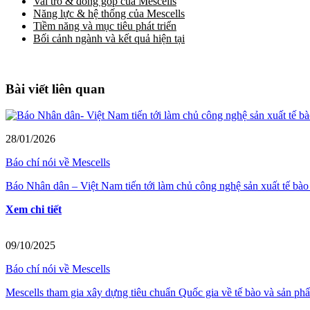
Vai trò & đóng góp của Mescells
Năng lực & hệ thống của Mescells
Tiềm năng và mục tiêu phát triển
Bối cảnh ngành và kết quả hiện tại
Bài viết liên quan
28/01/2026
Báo chí nói về Mescells
Báo Nhân dân – Việt Nam tiến tới làm chủ công nghệ sản xuất tế bào
Xem chi tiết
09/10/2025
Báo chí nói về Mescells
Mescells tham gia xây dựng tiêu chuẩn Quốc gia về tế bào và sản phẩ