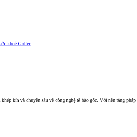
sức khoẻ Golfer
TÁI TẠO & TRỊ LIỆU TẾ BÀO
hái khép kín và chuyên sâu về công nghệ tế bào gốc. Với nền tảng ph