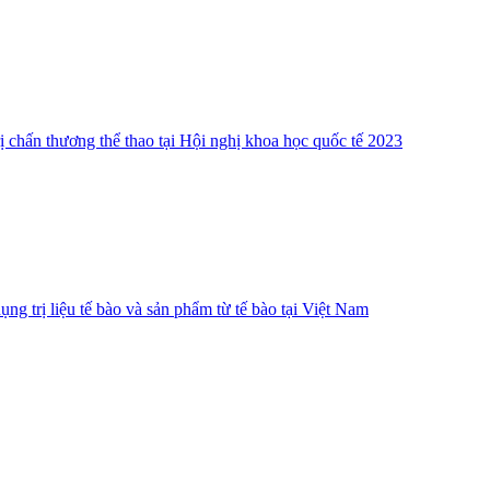
ị chấn thương thể thao tại Hội nghị khoa học quốc tế 2023
g trị liệu tế bào và sản phẩm từ tế bào tại Việt Nam