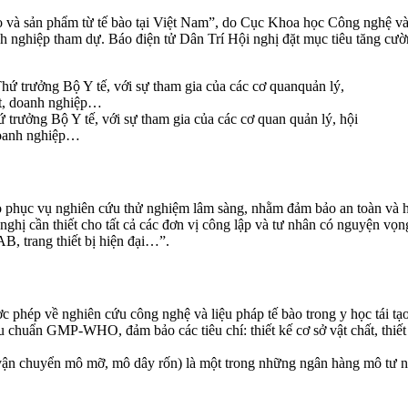
ào và sản phẩm từ tế bào tại Việt Nam”, do Cục Khoa học Công nghệ và
nh nghiệp tham dự. Báo điện tử Dân Trí Hội nghị đặt mục tiêu tăng cườ
trưởng Bộ Y tế, với sự tham gia của các cơ quan quản lý, hội
 doanh nghiệp…
ào phục vụ nghiên cứu thử nghiệm lâm sàng, nhằm đảm bảo an toàn và h
hị cần thiết cho tất cả các đơn vị công lập và tư nhân có nguyện vọn
B, trang thiết bị hiện đại…”.
ợc phép về nghiên cứu công nghệ và liệu pháp tế bào trong y học tái 
huẩn GMP-WHO, đảm bảo các tiêu chí: thiết kế cơ sở vật chất, thiết bị,
 vận chuyển mô mỡ, mô dây rốn) là một trong những ngân hàng mô tư n