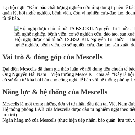
Tại hội nghị “Đảm bảo chất lượng nghiên cứu ứng dụng trị liệu tế b
quản lý, hội nghề nghiệp, bệnh viện, đơn vị nghiên cứu-đào tạo, doa
từ tế bào.
Hội nghị được chủ trì bởi TS.BS.CKII. Nguyễn Tri Thức – Thứ 
nghề nghiệp, bệnh viện, cơ sở nghiên cứu, đào tạo, sản xuất,
Vai trò & đóng góp của Mescells
Đại diện Mescells đã tham gia thảo luận về nội dung tiêu chuẩn tế b
Ông Nguyễn Hải Nam – Viện trưởng Mescells – chia sẻ: “Đây là hội ng
có sự đầu tư khá bài bản cho công nghệ tế bào với hệ thống phòng LA
Năng lực & hệ thống của Mescells
Mescells là một trong những đơn vị tư nhân đầu tiên tại Việt Nam đư
Hệ thống phòng LAB của Mescells được đầu tư nghiêm ngặt theo tiêu c
lưu trữ).
Ngân hàng mô của Mescells (thực hiện tiếp nhận, bảo quản, lưu trữ,