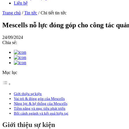
Liên hệ
Trang chủ
/
Tin tức
/
Chi tiết tin tức
Mescells nỗ lực đóng góp cho công tác quản
24/09/2024
Chia sẻ:
Mục lục
Giới thiệu sự kiện
Vai trò & đóng góp của Mescells
Năng lực & hệ thống của Mescells
Tiềm năng và mục tiêu phát triển
Bối cảnh ngành và kết quả hiện tại
Giới thiệu sự kiện