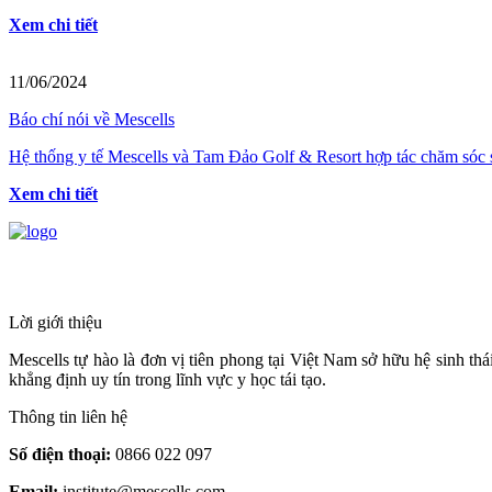
Xem chi tiết
11/06/2024
Báo chí nói về Mescells
Hệ thống y tế Mescells và Tam Đảo Golf & Resort hợp tác chăm sóc 
Xem chi tiết
HỆ THỐNG Y TẾ CHUYÊN SÂU Y HỌC 
Lời giới thiệu
Mescells tự hào là đơn vị tiên phong tại Việt Nam sở hữu hệ sinh t
khẳng định uy tín trong lĩnh vực y học tái tạo.
Thông tin liên hệ
Số điện thoại:
0866 022 097
Email:
institute@mescells.com