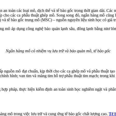
n an toàn các loại mô, dịch thể và tế bào gốc trong thời gian dài. 
iếp cho các ca phẫu thuật ghép mô. Song song đó, ngân hàng mô cũng l
) và tế bào gốc trung mô (MSC) – nguồn nguyên liệu sinh học có giá trị 
ng mô áp dụng công nghệ bảo quản lạnh sâu, đông lạnh bằng nitơ lỏng
Ngân hàng mô có nhiệm vụ lưu trữ và bảo quản mô, tế bào gốc
p nguồn mô đạt chuẩn, kịp thời cho các ca ghép mô và phẫu thuật tạo h
 chỉnh hình; van tim và màng tim hỗ trợ phẫu thuật tim mạch; trong khi
g hợp pháp, thực hiện kiểm định an toàn sinh học nghiêm ngặt và phâ
n hàng mô trong việc lưu trữ và cung ứng tế bào gốc chất lượng cao.
Tế 