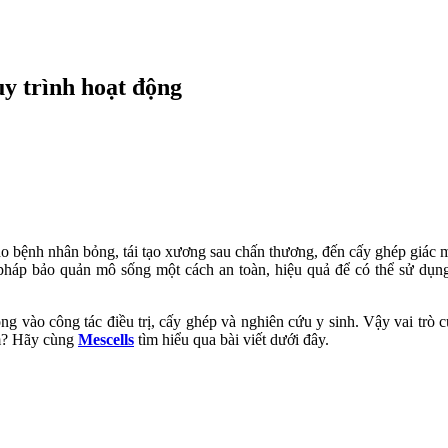
uy trình hoạt động
cho bệnh nhân bỏng, tái tạo xương sau chấn thương, đến cấy ghép giác 
 pháp bảo quản mô sống một cách an toàn, hiệu quả để có thể sử dụng
 vào công tác điều trị, cấy ghép và nghiên cứu y sinh. Vậy vai trò cụ
âm? Hãy cùng
Mescells
tìm hiểu qua bài viết dưới đây.