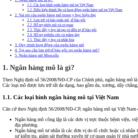
1.1. Các loại hình ngân hàng mô tại Việt Nam
1.2. Điều kiện thành lập và hoạt động ngân hàng mô tại Việt Nam
2. Vai trò của ngân hàng mô trong y học hiện đại
2.1. Lưu trữ và bảo quản mô, tế bào gốc
2.2. Hỗ trợ ghép mô và cơ quan
2.3. Thúc đẩy y học tái tạo và điều trị tế bào gốc
2.4. Hỗ trợ nghiên cứu và giảng dạy
2.5. Thúc đẩy y học cá nhân hóa
3. Quy trình hoạt động của ngân hàng mô
4. Tại sao cần lưu trữ tế bào gốc tại ngân hàng mô?
5. Ngân hàng mô Mescells
1. Ngân hàng mô là gì?
Theo Nghị định số 56/2008/NĐ-CP của Chính phủ, ngân hàng mô là cơ
Các loại mô được lưu trữ rất đa dạng, bao gồm da, xương, dây chằng, 
1.1. Các loại hình ngân hàng mô tại Việt Nam
Căn cứ theo Nghị định 56/2008/NĐ-CP, ngân hàng mô tại Việt Nam đư
Ngân hàng mô công lập là các đơn vị trực thuộc bệnh viện, việ
địa phương.
Ngân hàng mô tư nhân là các đơn vị do tổ chức hoặc cá nhân t
sự kiểm tra, giám sát thường xuyên từ cơ quan quản lý nhà nướ