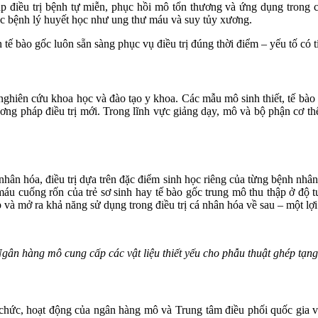
háp điều trị bệnh tự miễn, phục hồi mô tổn thương và ứng dụng trong
các bệnh lý huyết học như ung thư máu và suy tủy xương.
bào gốc luôn sẵn sàng phục vụ điều trị đúng thời điểm – yếu tố có tí
hiên cứu khoa học và đào tạo y khoa. Các mẫu mô sinh thiết, tế bào 
ơng pháp điều trị mới. Trong lĩnh vực giảng dạy, mô và bộ phận cơ th
ân hóa, điều trị dựa trên đặc điểm sinh học riêng của từng bệnh nhâ
máu cuống rốn của trẻ sơ sinh hay tế bào gốc trung mô thu thập ở độ 
ép và mở ra khả năng sử dụng trong điều trị cá nhân hóa về sau – một l
gân hàng mô cung cấp các vật liệu thiết yếu cho phẫu thuật ghép tạ
hức, hoạt động của ngân hàng mô và Trung tâm điều phối quốc gia về