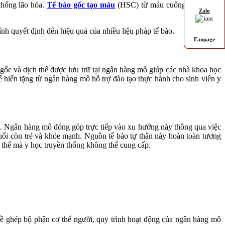
 chống lão hóa.
Tế bào gốc tạo máu
(HSC) từ máu cuống rốn và tủy
Zalo
nh quyết định đến hiệu quả của nhiều liệu pháp tế bào.
Fanpage
gốc và dịch thể được lưu trữ tại ngân hàng mô giúp các nhà khoa học
ể hiến tặng từ ngân hàng mô hỗ trợ đào tạo thực hành cho sinh viên y
n. Ngân hàng mô đóng góp trực tiếp vào xu hướng này thông qua việc
tuổi còn trẻ và khỏe mạnh. Nguồn tế bào tự thân này hoàn toàn tương
ợi thế mà y học truyền thống không thể cung cấp.
ng
 ghép bộ phận cơ thể người, quy trình hoạt động của ngân hàng mô