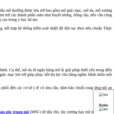
Các mẫu mô thường được lưu trữ bao gồm mô giác mạc, mô da, mô xương
ưu trữ các thành phần máu như huyết tương, hồng cầu, tiểu cầu cùng
cao trong y học tái tạo.
, kết hợp hệ thống kiểm soát nhiệt độ liên tục theo tiêu chuẩn Thực
ình. Cụ thể, mô da từ ngân hàng mô là giải pháp thiết yếu trong điều
 giác mạc lưu trữ giúp phục hồi thị lực cho hàng nghìn bệnh nhân mỗi
n phối đến các cơ sở y tế có nhu cầu, đảm bảo chuỗi cung ứng mô an
Hotline
bào gốc trung mô
(MSC) từ dây rốn, tủy xương hay mô mỡ được lưu