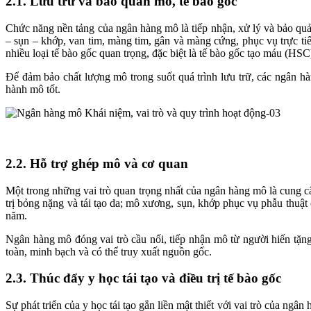
2.1. Lưu trữ và bảo quản mô, tế bào gốc
Chức năng nền tảng của ngân hàng mô là tiếp nhận, xử lý và bảo quả
– sụn – khớp, van tim, màng tim, gân và màng cứng, phục vụ trực t
nhiều loại tế bào gốc quan trọng, đặc biệt là tế bào gốc tạo máu (HSC
Để đảm bảo chất lượng mô trong suốt quá trình lưu trữ, các ngân hà
hành mô tốt.
2.2. Hỗ trợ ghép mô và cơ quan
Một trong những vai trò quan trọng nhất của ngân hàng mô là cung cấ
trị bỏng nặng và tái tạo da; mô xương, sụn, khớp phục vụ phẫu thuật
năm.
Ngân hàng mô đóng vai trò cầu nối, tiếp nhận mô từ người hiến tặn
toàn, minh bạch và có thể truy xuất nguồn gốc.
2.3. Thúc đẩy y học tái tạo và điều trị tế bào gốc
Sự phát triển của y học tái tạo gắn liền mật thiết với vai trò của ngâ