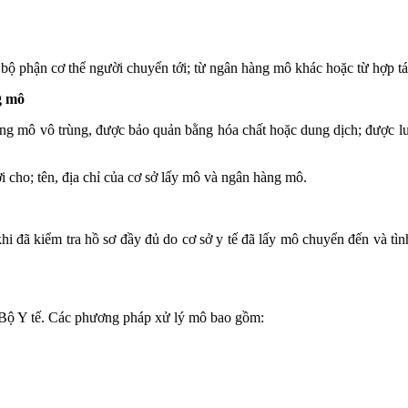
ộ phận cơ thể người chuyển tới; từ ngân hàng mô khác hoặc từ hợp tác
g mô
ng mô vô trùng, được bảo quản bằng hóa chất hoặc dung dịch; được l
 cho; tên, địa chỉ của cơ sở lấy mô và ngân hàng mô.
hi đã kiểm tra hồ sơ đầy đủ do cơ sở y tế đã lấy mô chuyển đến và t
a Bộ Y tế. Các phương pháp xử lý mô bao gồm: