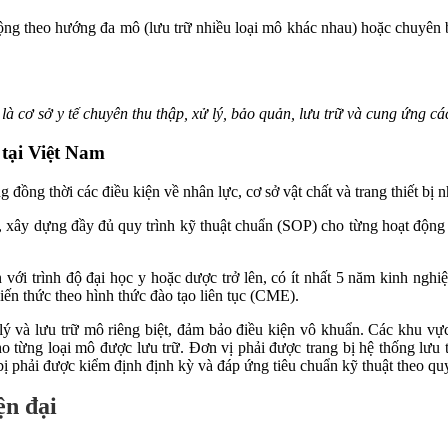
ộng theo hướng đa mô (lưu trữ nhiều loại mô khác nhau) hoặc chuyên 
à cơ sở y tế chuyên thu thập, xử lý, bảo quản, lưu trữ và cung ứng cá
 tại Việt Nam
ồng thời các điều kiện về nhân lực, cơ sở vật chất và trang thiết bị n
 xây dựng đầy đủ quy trình kỹ thuật chuẩn (SOP) cho từng hoạt động
ới trình độ đại học y hoặc dược trở lên, có ít nhất 5 năm kinh nghiệ
n thức theo hình thức đào tạo liên tục (CME).
ý và lưu trữ mô riêng biệt, đảm bảo điều kiện vô khuẩn. Các khu vực
o từng loại mô được lưu trữ. Đơn vị phải được trang bị hệ thống lưu t
t bị phải được kiểm định định kỳ và đáp ứng tiêu chuẩn kỹ thuật theo qu
ện đại