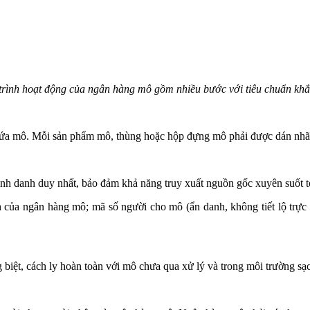
trình hoạt động của ngân hàng mô gồm nhiều bước với tiêu chuẩn khắ
hứa mô. Mỗi sản phẩm mô, thùng hoặc hộp đựng mô phải được dán nhãn 
ịnh danh duy nhất, bảo đảm khả năng truy xuất nguồn gốc xuyên suốt t
 của ngân hàng mô; mã số người cho mô (ẩn danh, không tiết lộ trực ti
g biệt, cách ly hoàn toàn với mô chưa qua xử lý và trong môi trường sạc