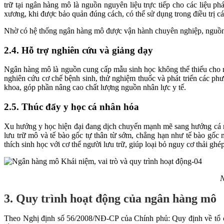
trữ tại ngân hàng mô là nguồn nguyên liệu trực tiếp cho các liệu p
xương, khi được bảo quản đúng cách, có thể sử dụng trong điều trị 
Nhờ có hệ thống ngân hàng mô được vận hành chuyên nghiệp, nguồn tế 
2.4. Hỗ trợ nghiên cứu và giảng dạy
Ngân hàng mô là nguồn cung cấp mẫu sinh học không thể thiếu cho ng
nghiên cứu cơ chế bệnh sinh, thử nghiệm thuốc và phát triển các phư
khoa, góp phần nâng cao chất lượng nguồn nhân lực y tế.
2.5. Thúc đẩy y học cá nhân hóa
Xu hướng y học hiện đại đang dịch chuyển mạnh mẽ sang hướng cá nh
lưu trữ mô và tế bào gốc tự thân từ sớm, chẳng hạn như tế bào gốc 
thích sinh học với cơ thể người lưu trữ, giúp loại bỏ nguy cơ thải gh
N
3. Quy trình hoạt động của ngân hàng mô
Theo Nghị định số 56/2008/NĐ-CP của Chính phủ: Quy định về tổ c