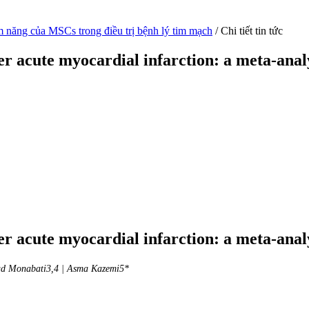
m năng của MSCs trong điều trị bệnh lý tim mạch
/
Chi tiết tin tức
 acute myocardial infarction: a meta-analysi
 acute myocardial infarction: a meta-analysi
ad Monabati3,4 | Asma Kazemi5*