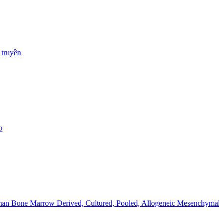
 truyền
o
Human Bone Marrow Derived, Cultured, Pooled, Allogeneic Mesenchymal 