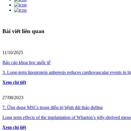
Bài viết liên quan
11/10/2025
Báo cáo khoa học quốc tế
3. Long-term lipoprotein apheresis reduces cardiovascular events in hig
Xem chi tiết
27/08/2023
7. Ứng dụng MSCs trong điều trị bệnh đái tháo đường
Long term effects of the implantation of Wharton’s jelly-derived mese
Xem chi tiết