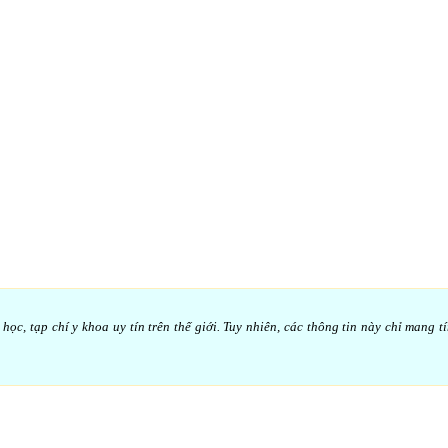
c, tạp chí y khoa uy tín trên thế giới. Tuy nhiên, các thông tin này chỉ mang t