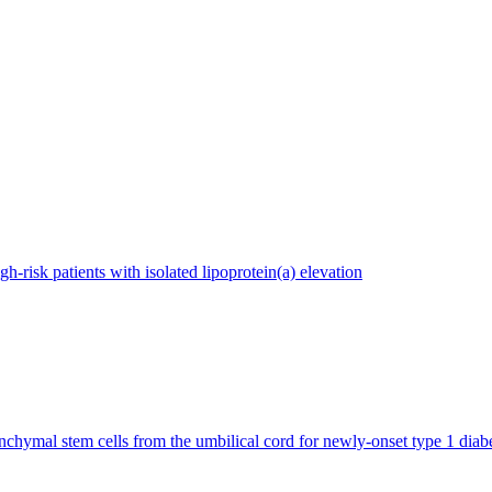
h-risk patients with isolated lipoprotein(a) elevation
nchymal stem cells from the umbilical cord for newly-onset type 1 diabe