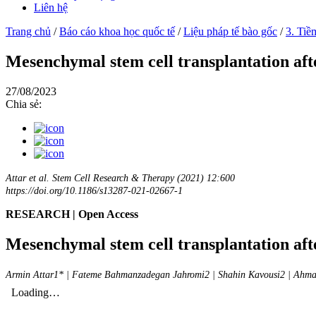
Liên hệ
Trang chủ
/
Báo cáo khoa học quốc tế
/
Liệu pháp tế bào gốc
/
3. Tiề
Mesenchymal stem cell transplantation after
27/08/2023
Chia sẻ:
Attar et al. Stem Cell Research & Therapy (2021) 12:600
https://doi.org/10.1186/s13287-021-02667-1
RESEARCH | Open Access
Mesenchymal stem cell transplantation after
Armin Attar1* | Fateme Bahmanzadegan Jahromi2 | Shahin Kavousi2 | Ahm