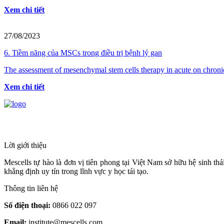
Xem chi tiết
27/08/2023
6. Tiềm năng của MSCs trong điều trị bệnh lý gan
The assessment of mesenchymal stem cells therapy in acute on chronic l
Xem chi tiết
HỆ THỐNG Y TẾ CHUYÊN SÂU Y HỌC 
Lời giới thiệu
Mescells tự hào là đơn vị tiên phong tại Việt Nam sở hữu hệ sinh t
khẳng định uy tín trong lĩnh vực y học tái tạo.
Thông tin liên hệ
Số điện thoại:
0866 022 097
Email:
institute@mescells.com