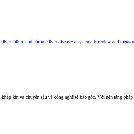
iver failure and chronic liver disease: a systematic review and meta-ana
TÁI TẠO & TRỊ LIỆU TẾ BÀO
hái khép kín và chuyên sâu về công nghệ tế bào gốc. Với nền tảng ph