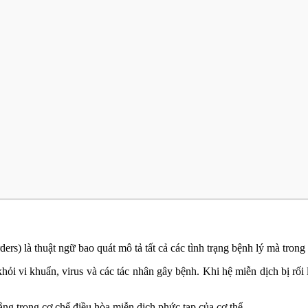
ers) là thuật ngữ bao quát mô tả tất cả các tình trạng bệnh lý mà tron
khỏi vi khuẩn, virus và các tác nhân gây bệnh. Khi hệ miễn dịch bị rối
ằng trong cơ chế điều hòa miễn dịch phức tạp của cơ thể.