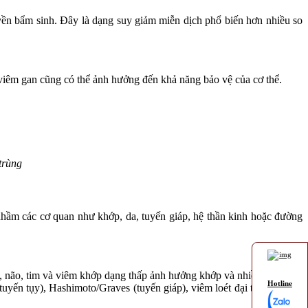
uyền bẩm sinh. Đây là dạng suy giảm miễn dịch phổ biến hơn nhiều so
c viêm gan cũng có thể ảnh hưởng đến khả năng bảo vệ của cơ thể.
trùng
nhầm các cơ quan như khớp, da, tuyến giáp, hệ thần kinh hoặc đường
n, não, tim và viêm khớp dạng thấp ảnh hưởng khớp và nhiều cơ quan.
Hotline
tuyến tụy), Hashimoto/Graves (tuyến giáp), viêm loét đại tràng/Crohn