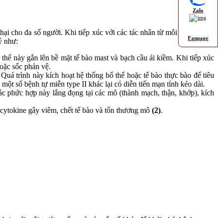
Zalo
ại cho đa số người. Khi tiếp xúc với các tác nhân từ môi trường như
Fanpage
ý như:
thể này gắn lên bề mặt tế bào mast và bạch cầu ái kiềm. Khi tiếp xúc
hoặc sốc phản vệ.
Quá trình này kích hoạt hệ thống bổ thể hoặc tế bào thực bào để tiêu
một số bệnh tự miễn type II khác lại có diễn tiến mạn tính kéo dài.
c phức hợp này lắng đọng tại các mô (thành mạch, thận, khớp), kích
 cytokine gây viêm, chết tế bào và tổn thương mô
(2)
.