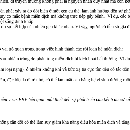
 nhiên, di truyền thường không phải là nguyên nhân duy nhất mà còn kế
n phát xảy ra do đột biến ở một gen cụ thể, làm ảnh hưởng đến sự phát
 nguy cơ mắc bệnh miễn dịch mà không trực tiếp gây bệnh. Ví dụ, cá
ột sống dính khớp.
h do sự kết hợp của nhiều gen khác nhau. Vì vậy, người có tiền sử gi
vai trò quan trọng trong việc hình thành các rối loạn hệ miễn dịch:
 sau nhiễm trùng do phản ứng miễn dịch bị kích hoạt bất thường. Ví d
kim loại nặng), ô nhiễm không khí và bức xạ tia cực tím đều có tác độ
, đặc biệt là ở trẻ nhỏ, có thể làm mất cân bằng hệ vi sinh đường ruột
iễm virus EBV liên quan mật thiết đến sự phát triển của bệnh đa xơ c
hông cân đối có thể làm suy giảm khả năng điều hòa miễn dịch và tăng 