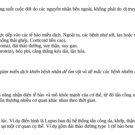
rong suốt cuộc đời do các nguyên nhân bên ngoài, không phải do di tr
ực tiếp vào các tế bào miễn dịch. Ngoài ra, các bệnh như sởi, lao hoặ
hống thải ghép, Corticoid liều cao).
oma), đái tháo đường, suy thận, suy gan.
rotein), béo phì, căng thẳng kéo dài, lão hóa.
giảm miễn dịch khiến bệnh nhân dễ ốm vặt và dễ mắc các bệnh nhiễm 
ả năng nhận diện tế bào và mô khỏe mạnh của cơ thể, từ đó tấn công 
tổn thương nhiều cơ quan khác nhau theo thời gian.
 lúc. Ví dụ điển hình là Lupus ban đỏ hệ thống tấn công da, khớp, thậ
tại một cơ quan cụ thể. Ví dụ gồm đái tháo đường type 1 (tế bào beta 