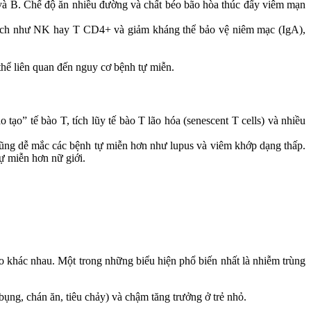
T và B. Chế độ ăn nhiều đường và chất béo bão hòa thúc đẩy viêm mạn
ễn dịch như NK hay T CD4+ và giảm kháng thể bảo vệ niêm mạc (IgA),
thể liên quan đến nguy cơ bệnh tự miễn.
tạo” tế bào T, tích lũy tế bào T lão hóa (senescent T cells) và nhiều
cũng dễ mắc các bệnh tự miễn hơn như lupus và viêm khớp dạng thấp.
tự miễn hơn nữ giới.
o khác nhau. Một trong những biểu hiện phổ biến nhất là nhiễm trùng
bụng, chán ăn, tiêu chảy) và chậm tăng trưởng ở trẻ nhỏ.