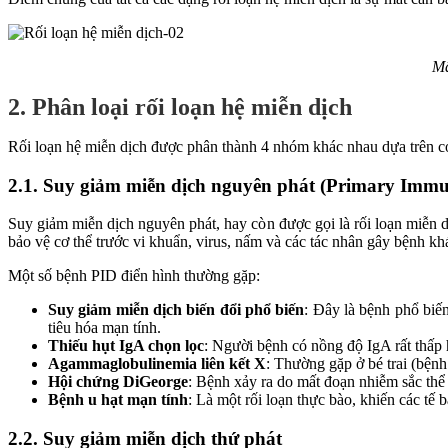
Mấ
2. Phân loại rối loạn hệ miễn dịch
Rối loạn hệ miễn dịch được phân thành 4 nhóm khác nhau dựa trên cơ
2.1. Suy giảm miễn dịch nguyên phát (Primary Immu
Suy giảm miễn dịch nguyên phát, hay còn được gọi là rối loạn miễn 
bảo vệ cơ thể trước vi khuẩn, virus, nấm và các tác nhân gây bệnh k
Một số bệnh PID điển hình thường gặp:
Suy giảm miễn dịch biến đổi phổ biến
: Đây là bệnh phổ biế
tiêu hóa mạn tính.
Thiếu hụt IgA chọn lọc
: Người bệnh có nồng độ IgA rất thấp 
Agammaglobulinemia liên kết X
: Thường gặp ở bé trai (bệnh
Hội chứng DiGeorge
: Bệnh xảy ra do mất đoạn nhiễm sắc thể 
Bệnh u hạt mạn tính
: Là một rối loạn thực bào, khiến các tế 
2.2. Suy giảm miễn dịch thứ phát