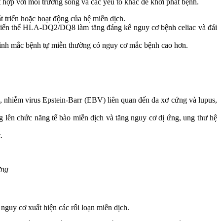
t hợp với môi trường sống và các yếu tố khác để khởi phát bệnh.
 triển hoặc hoạt động của hệ miễn dịch.
c biến thể HLA-DQ2/DQ8 làm tăng đáng kể nguy cơ bệnh celiac và đái
a đình mắc bệnh tự miễn thường có nguy cơ mắc bệnh cao hơn.
ụ, nhiễm virus Epstein-Barr (EBV) liên quan đến đa xơ cứng và lupus,
ng lên chức năng tế bào miễn dịch và tăng nguy cơ dị ứng, ung thư hệ
.
ứng
nguy cơ xuất hiện các rối loạn miễn dịch.