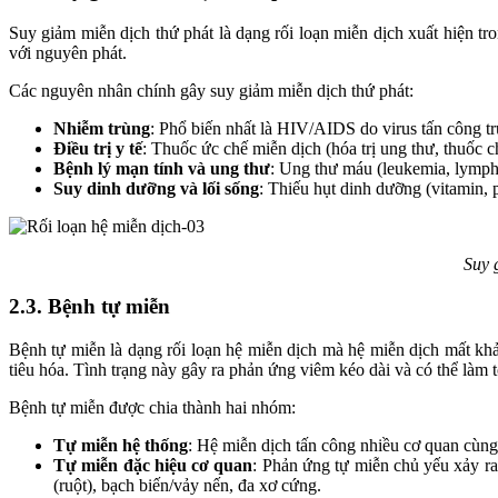
Suy giảm miễn dịch thứ phát là dạng rối loạn miễn dịch xuất hiện t
với nguyên phát.
Các nguyên nhân chính gây suy giảm miễn dịch thứ phát:
Nhiễm trùng
: Phổ biến nhất là HIV/AIDS do virus tấn công tr
Điều trị y tế
: Thuốc ức chế miễn dịch (hóa trị ung thư, thuốc c
Bệnh lý mạn tính và ung thư
: Ung thư máu (leukemia, lymph
Suy dinh dưỡng và lối sống
: Thiếu hụt dinh dưỡng (vitamin, p
Suy 
2.3. Bệnh tự miễn
Bệnh tự miễn là dạng rối loạn hệ miễn dịch mà hệ miễn dịch mất kh
tiêu hóa. Tình trạng này gây ra phản ứng viêm kéo dài và có thể làm 
Bệnh tự miễn được chia thành hai nhóm:
Tự miễn hệ thống
: Hệ miễn dịch tấn công nhiều cơ quan cùng
Tự miễn đặc hiệu cơ quan
: Phản ứng tự miễn chủ yếu xảy ra 
(ruột), bạch biến/vảy nến, đa xơ cứng.