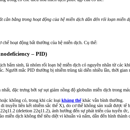
t cân bằng trong hoạt động của hệ miễn dịch dẫn đến rối loạn miễn d
 chế hoạt động bất thường của hệ miễn dịch. Cụ thể:
nodeficiency – PID)
dịch bẩm sinh, là nhóm rối loạn hệ miễn dịch có nguyên nhân từ các kh
hác. Người mắc PID thường bị nhiễm trùng tái diễn nhiều lần, thời gia
n nhất, đặc trưng bởi sự sụt giảm nồng độ globulin miễn dịch trong má
hoặc không có, trong khi các loại
kháng thể
khác vẫn bình thường.
 di truyền liên kết nhiễm sắc thể X), do cơ thể không sản xuất được tế 
22q11.2 (deletion 22q11.2), ảnh hưởng đến sự phát triển của tuyến ức,
bào miễn dịch không thể tiêu diệt vi khuẩn và nấm, dẫn đến hình thành c