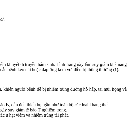
ịch
iếm khuyết di truyền bẩm sinh. Tình trạng này làm suy giảm khả năng
n mắc bệnh kéo dài hoặc đáp ứng kém với điều trị thông thường
(1).
u, khiến người bệnh dễ bị nhiễm trùng đường hô hấp, tai mũi họng và
bào B, dẫn đến thiếu hụt gần như toàn bộ các loại kháng thể.
 gây suy giảm tế bào T nghiêm trọng.
ác u hạt viêm và nhiễm trùng tái phát.