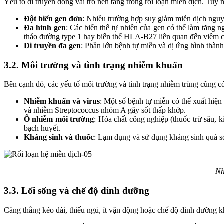
Yếu tố di truyền đóng vai trò nền tảng trong rối loạn miễn dịch. Tuy
Đột biến gen đơn
: Nhiều trường hợp suy giảm miễn dịch nguyê
Đa hình gen
: Các biến thể tự nhiên của gen có thể làm tăng
tháo đường type 1 hay biến thể HLA-B27 liên quan đến viêm c
Di truyền đa gen
: Phần lớn bệnh tự miễn và dị ứng hình thàn
3.2. Môi trường và tình trạng nhiễm khuẩn
Bên cạnh đó, các yếu tố môi trường và tình trạng nhiễm trùng cũng có 
Nhiễm khuẩn và virus
: Một số bệnh tự miễn có thể xuất hiện
và nhiễm Streptococcus nhóm A gây sốt thấp khớp.
Ô nhiễm môi trường
: Hóa chất công nghiệp (thuốc trừ sâu, 
bạch huyết.
Kháng sinh và thuốc
: Lạm dụng và sử dụng kháng sinh quá sớm
Nh
3.3. Lối sống và chế độ dinh dưỡng
Căng thẳng kéo dài, thiếu ngủ, ít vận động hoặc chế độ dinh dưỡng k