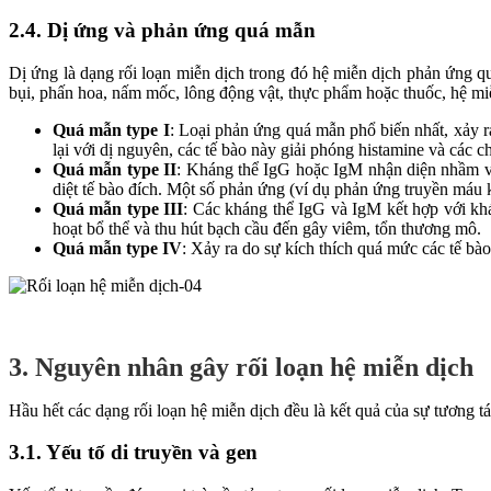
2.4. Dị ứng và phản ứng quá mẫn
Dị ứng là dạng rối loạn miễn dịch trong đó hệ miễn dịch phản ứng q
bụi, phấn hoa, nấm mốc, lông động vật, thực phẩm hoặc thuốc, hệ miễ
Quá mẫn type I
: Loại phản ứng quá mẫn phổ biến nhất, xảy r
lại với dị nguyên, các tế bào này giải phóng histamine và các c
Quá mẫn type II
: Kháng thể IgG hoặc IgM nhận diện nhầm và 
diệt tế bào đích. Một số phản ứng (ví dụ phản ứng truyền máu kh
Quá mẫn type III
: Các kháng thể IgG và IgM kết hợp với khá
hoạt bổ thể và thu hút bạch cầu đến gây viêm, tổn thương mô.
Quá mẫn type IV
: Xảy ra do sự kích thích quá mức các tế bà
3. Nguyên nhân gây rối loạn hệ miễn dịch
Hầu hết các dạng rối loạn hệ miễn dịch đều là kết quả của sự tương tá
3.1. Yếu tố di truyền và gen