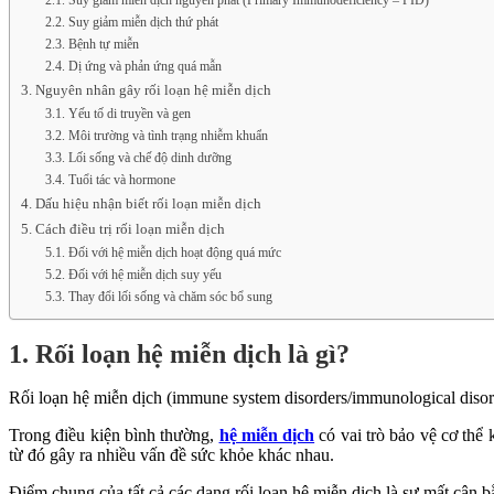
2.1. Suy giảm miễn dịch nguyên phát (Primary Immunodeficiency – PID)
2.2. Suy giảm miễn dịch thứ phát
2.3. Bệnh tự miễn
2.4. Dị ứng và phản ứng quá mẫn
3. Nguyên nhân gây rối loạn hệ miễn dịch
3.1. Yếu tố di truyền và gen
3.2. Môi trường và tình trạng nhiễm khuẩn
3.3. Lối sống và chế độ dinh dưỡng
3.4. Tuổi tác và hormone
4. Dấu hiệu nhận biết rối loạn miễn dịch
5. Cách điều trị rối loạn miễn dịch
5.1. Đối với hệ miễn dịch hoạt động quá mức
5.2. Đối với hệ miễn dịch suy yếu
5.3. Thay đổi lối sống và chăm sóc bổ sung
1. Rối loạn hệ miễn dịch là gì?
Rối loạn hệ miễn dịch (immune system disorders/immunological disord
Trong điều kiện bình thường,
hệ miễn dịch
có vai trò bảo vệ cơ thể 
từ đó gây ra nhiều vấn đề sức khỏe khác nhau.
Điểm chung của tất cả các dạng rối loạn hệ miễn dịch là sự mất cân b