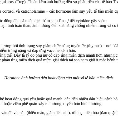
egulatory (Treg). Thiếu kẽm ảnh hưởng đến sự phát triển của tế bào 
t ra cortisol và catecholamine – các hormone làm suy yếu tế bào mi
c động đến cả miễn dịch bẩm sinh lẫn sự tiết cytokine gây viêm.
 mạn tính toàn thân, ảnh hưởng đến khả năng chống nhiễm trùng và có 
trưng bởi tình trạng suy giảm chức năng tuyến ức (thymus) – nơi “đào 
nhiễm trùng nặng và đáp ứng vaccine kém hơn.
kháng thể. Đây là lý do phụ nữ có đáp ứng miễn dịch mạnh hơn nhưng 
 phản ứng miễn dịch quá mức, giải thích tại sao nam giới ít mắc bệnh 
Hormone ảnh hưởng đến hoạt động của một số tế bào miễn dịch
 thể hoạt động quá yếu hoặc quá mạnh, dẫn đến nhiều dấu hiệu cảnh bá
m tai hoặc viêm phế quản xảy ra thường xuyên hơn bình thường.
 vấn đề về máu (thiếu máu, giảm tiểu cầu), rối loạn tiêu hóa (đau quặn 