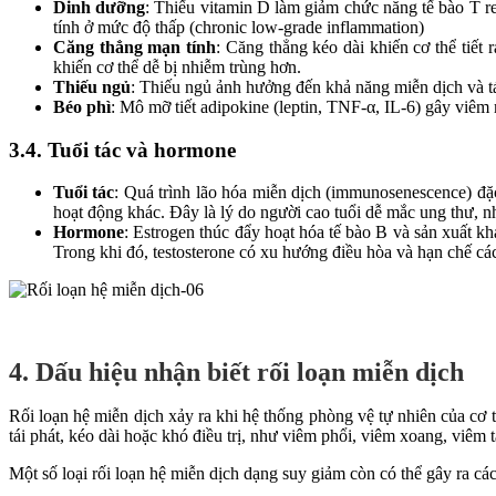
Dinh dưỡng
: Thiếu vitamin D làm giảm chức năng tế bào T r
tính ở mức độ thấp (chronic low-grade inflammation)
Căng thẳng mạn tính
: Căng thẳng kéo dài khiến cơ thể tiế
khiến cơ thể dễ bị nhiễm trùng hơn.
Thiếu ngủ
: Thiếu ngủ ảnh hưởng đến khả năng miễn dịch và tá
Béo phì
: Mô mỡ tiết adipokine (leptin, TNF-α, IL-6) gây viêm
3.4. Tuổi tác và hormone
Tuổi tác
: Quá trình lão hóa miễn dịch (immunosenescence) đặc 
hoạt động khác. Đây là lý do người cao tuổi dễ mắc ung thư, 
Hormone
: Estrogen thúc đẩy hoạt hóa tế bào B và sản xuất 
Trong khi đó, testosterone có xu hướng điều hòa và hạn chế các
4. Dấu hiệu nhận biết rối loạn miễn dịch
Rối loạn hệ miễn dịch xảy ra khi hệ thống phòng vệ tự nhiên của cơ
tái phát, kéo dài hoặc khó điều trị, như viêm phổi, viêm xoang, viê
Một số loại rối loạn hệ miễn dịch dạng suy giảm còn có thể gây ra các