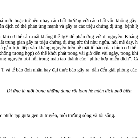
uá mức hoặc trở nên nhạy cảm bất thường với các chất vốn không gây h
n dịch có thể phản ứng mạnh và gây ra các triệu chứng dị ứng, bệnh l
a khi cơ thể sản xuất kháng thể IgE để phản ứng với dị nguyên. Kháng 
hất trung gian gây ra triệu chứng dị ứng tức thì như ngứa, nổi mề đay, 
gắn trực tiếp vào kháng nguyên trên bề mặt tế bào của chính cơ thể. 
ông tương hợp) có thể khởi phát trong vài giờ đến vài ngày, trong khi 
ng nguyên trôi nổi trong máu tạo thành các “phức hợp miễn dịch”. Cá
o T và tế bào đơn nhân hay đại thực bào gây ra, dẫn đến giải phóng các
Dị ứng là một trong những dạng rối loạn hệ miễn dịch phổ biến
c phức tạp giữa gen di truyền, môi trường sống và lối sống.