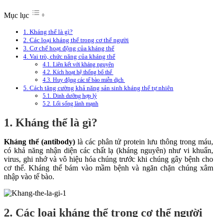
Mục lục
1. Kháng thể là gì?
2. Các loại kháng thể trong cơ thể người
3. Cơ chế hoạt động của kháng thể
4. Vai trò, chức năng của kháng thể
4.1. Liên kết với kháng nguyên
4.2. Kích hoạt hệ thống bổ thể
4.3. Huy động các tế bào miễn dịch
5. Cách tăng cường khả năng sản sinh kháng thể tự nhiên
5.1. Dinh dưỡng hợp lý
5.2. Lối sống lành mạnh
1. Kháng thể là gì?
Kháng thể (antibody)
là các phân tử protein lưu thông trong máu,
có khả năng nhận diện các chất lạ (kháng nguyên) như vi khuẩn,
virus, ghi nhớ và vô hiệu hóa chúng trước khi chúng gây bệnh cho
cơ thể. Kháng thể bám vào mầm bệnh và ngăn chặn chúng xâm
nhập vào tế bào.
2. Các loại kháng thể trong cơ thể người