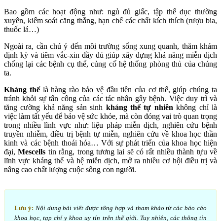
Bao gồm các hoạt động như: ngủ đủ giấc, tập thể dục thường
xuyên, kiểm soát căng thẳng, hạn chế các chất kích thích (rượu bia,
thuốc lá…)
Ngoài ra, cần chú ý đến môi trường sống xung quanh, thăm khám
định kỳ và tiêm vắc-xin đầy đủ giúp xây dựng khả năng miễn dịch
chống lại các bệnh cụ thể, củng cố hệ thống phòng thủ của chúng
ta.
Kháng thể
là hàng rào bảo vệ đầu tiên của cơ thể, giúp chúng ta
tránh khỏi sự tấn công của các tác nhân gây bệnh. Việc duy trì và
tăng cường khả năng sản sinh
kháng thể tự nhiên
không chỉ là
việc làm tất yếu để bảo vệ sức khỏe, mà còn đóng vai trò quan trọng
trong nhiều lĩnh vực như: liệu pháp miễn dịch, nghiên cứu bệnh
truyền nhiễm, điều trị bệnh tự miễn, nghiên cứu về khoa học thần
kinh và các bệnh thoái hóa… Với sự phát triển của khoa học hiện
đại,
Mescells
tin rằng, trong tương lai sẽ có rất nhiều thành tựu về
lĩnh vực kháng thể và hệ miễn dịch, mở ra nhiều cơ hội điều trị và
nâng cao chất lượng cuộc sống con người.
Lưu ý:
Nội dung bài viết được tổng hợp và tham khảo từ các báo cáo
khoa học, tạp chí y khoa uy tín trên thế giới. Tuy nhiên, các thông tin