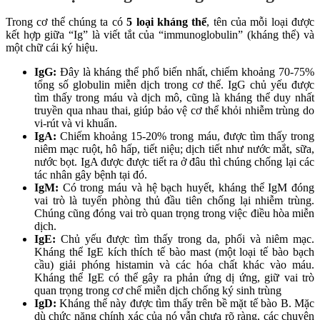
Trong cơ thể chúng ta có
5 loại kháng thể
, tên của mỗi loại được
kết hợp giữa “Ig” là viết tắt của “immunoglobulin” (kháng thể) và
một chữ cái ký hiệu.
IgG:
Đây là kháng thể phổ biến nhất, chiếm khoảng 70-75%
tổng số globulin miễn dịch trong cơ thể. IgG chủ yếu được
tìm thấy trong máu và dịch mô, cũng là kháng thể duy nhất
truyền qua nhau thai, giúp bảo vệ cơ thể khỏi nhiễm trùng do
vi-rút và vi khuẩn.
IgA:
Chiếm khoảng 15-20% trong máu, được tìm thấy trong
niêm mạc ruột, hô hấp, tiết niệu; dịch tiết như nước mắt, sữa,
nước bọt. IgA được được tiết ra ở đâu thì chúng chống lại các
tác nhân gây bệnh tại đó.
IgM:
Có trong máu và hệ bạch huyết, kháng thể IgM đóng
vai trò là tuyến phòng thủ đầu tiên chống lại nhiễm trùng.
Chúng cũng đóng vai trò quan trọng trong việc điều hòa miễn
dịch.
IgE:
Chủ yếu được tìm thấy trong da, phổi và niêm mạc.
Kháng thể IgE kích thích tế bào mast (một loại tế bào bạch
cầu) giải phóng histamin và các hóa chất khác vào máu.
Kháng thể IgE có thể gây ra phản ứng dị ứng, giữ vai trò
quan trọng trong cơ chế miễn dịch chống ký sinh trùng
IgD:
Kháng thể này được tìm thấy trên bề mặt tế bào B. Mặc
dù chức năng chính xác của nó vẫn chưa rõ ràng, các chuyên