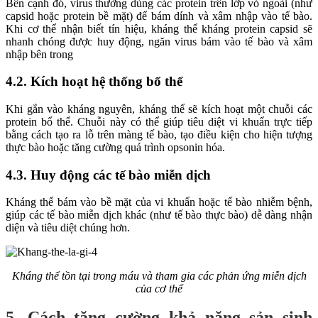
Bên cạnh đó, virus thường dùng các protein trên lớp vỏ ngoài (như
capsid hoặc protein bề mặt) để bám dính và xâm nhập vào tế bào.
Khi cơ thể nhận biết tín hiệu, kháng thể kháng protein capsid sẽ
nhanh chóng được huy động, ngăn virus bám vào tế bào và xâm
nhập bên trong
4.2. Kích hoạt hệ thống bổ thể
Khi gắn vào kháng nguyên, kháng thể sẽ kích hoạt một chuỗi các
protein bổ thể. Chuỗi này có thể giúp tiêu diệt vi khuẩn trực tiếp
bằng cách tạo ra lỗ trên màng tế bào, tạo điều kiện cho hiện tượng
thực bào hoặc tăng cường quá trình opsonin hóa.
4.3. Huy động các tế bào miễn dịch
Kháng thể bám vào bề mặt của vi khuẩn hoặc tế bào nhiễm bệnh,
giúp các tế bào miễn dịch khác (như tế bào thực bào) dễ dàng nhận
diện và tiêu diệt chúng hơn.
Kháng thể tồn tại trong máu và tham gia các phản ứng miễn dịch
của cơ thể
5. Cách tăng cường khả năng sản sinh