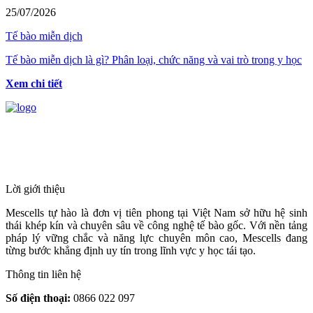
25/07/2026
Tế bào miễn dịch
Tế bào miễn dịch là gì? Phân loại, chức năng và vai trò trong y học
Xem chi tiết
HỆ THỐNG Y TẾ CHUYÊN SÂU Y
HỌC TÁI TẠO & TRỊ LIỆU TẾ BÀO
Lời giới thiệu
Mescells tự hào là đơn vị tiên phong tại Việt Nam sở hữu hệ sinh
thái khép kín và chuyên sâu về công nghệ tế bào gốc. Với nền tảng
pháp lý vững chắc và năng lực chuyên môn cao, Mescells đang
từng bước khẳng định uy tín trong lĩnh vực y học tái tạo.
Thông tin liên hệ
Số điện thoại:
0866 022 097