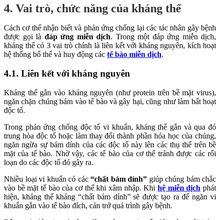
4. Vai trò, chức năng của kháng thể
Cách cơ thể nhận biết và phản ứng chống lại các tác nhân gây bệnh
được gọi là
đáp ứng miễn dịch
. Trong một đáp ứng miễn dịch,
kháng thể có 3 vai trò chính là liên kết với kháng nguyên, kích hoạt
hệ thống bổ thể và huy động các
tế bào miễn dịch
.
4.1. Liên kết với kháng nguyên
Kháng thể gắn vào kháng nguyên (như protein trên bề mặt virus),
ngăn chặn chúng bám vào tế bào và gây hại, cũng như làm bất hoạt
độc tố.
Trong phản ứng chống độc tố vi khuẩn, kháng thể gắn và qua đó
trung hòa độc tố hoặc làm thay đổi thành phần hóa học của chúng,
ngăn ngừa sự bám dính của các độc tố này lên các thụ thể trên bề
mặt của tế bào. Nhờ vậy, các tế bào của cơ thể tránh được các rối
loạn do các độc tố đó gây ra.
Nhiều loại vi khuẩn có các
“chất bám dính”
giúp chúng bám chắc
vào bề mặt tế bào của cơ thể khi xâm nhập. Khi
hệ miễn dịch
phát
hiện, kháng thể kháng “chất bám dính” sẽ được tạo ra để ngăn vi
khuẩn gắn vào tế bào đích, cản trở quá trình gây bệnh.