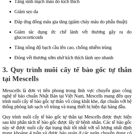
Tăng sinh mạch máu do kích thích
Giảm sẹo da
Đáp ứng đông máu gia tăng (giảm chảy máu do phẫu thuật)
Giảm tác dụng ức chế lành vết thương gây ra do
glucocorticoids
Tăng nồng độ bạch cầu lên cao, chống nhiễm trùng
Đóng vết thương sớm nhờ kích thích lành sẹo nhanh
3. Quy trình nuôi cấy tế bào gốc tự thân
tại Mescells
Messcells là đơn vị tiên phong trong lĩnh vực chuyển giao công
nghệ tế bào chuẩn Nhật Bản tại Việt Nam, Mescells mang đến quy
trình nuôi cấy tế bào gốc tự thân vô cùng khắt khe, đạt chuẩn với hệ
thống phòng lab sạch vô trùng và trang thiết bị hiện đại hàng đầu.
Quy trình nuôi cấy tế bào gốc tự thân tại Mescells được thực hiện
sau khi phân tách tế bào gốc được lấy từ bệnh nhân. Các tế bào gốc
này sẽ được nuôi cấy đạt trạng thái tốt nhất với số lượng nhất định
trong khoảng 4 tuần và được bảo quản ở các ngăn chuyên dụng có