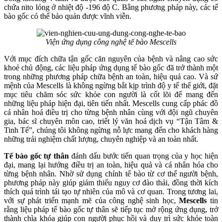
chứa nito lỏng ở nhiệt độ -196 độ C. Bằng phương pháp này, các tế
bào gốc có thể bảo quản được vĩnh viễn.
Viện ứng dụng công nghệ tế bào Mescells
Với mục đích chữa tận gốc căn nguyên của bệnh và nâng cao sức
khoẻ chủ động, các liệu pháp ứng dụng tế bào gốc đã trở thành một
trong những phương pháp chữa bệnh an toàn, hiệu quả cao. Và sứ
mệnh của Mescells là không ngừng bắt kịp trình độ y tế thế giới, đặt
mục tiêu chăm sóc sức khỏe con người là cốt lõi để mang đến
những liệu pháp hiện đại, tiên tiến nhất. Mescells cung cấp phác đồ
cá nhân hoá điều trị cho từng bệnh nhân cùng với đội ngũ chuyên
gia, bác sĩ chuyên môn cao, triết lý văn hoá dịch vụ “Tận Tâm &
Tinh Tế”, chúng tôi không ngừng nỗ lực mang đến cho khách hàng
những trải nghiệm chất lượng, chuyên nghiệp và an toàn nhất.
Tế bào gốc tự thân
đánh dấu bước tiến quan trọng của y học hiện
đại, mang lại hướng điều trị an toàn, hiệu quả và cá nhân hóa cho
từng bệnh nhân. Nhờ sử dụng chính tế bào từ cơ thể người bệnh,
phương pháp này giúp giảm thiểu nguy cơ đào thải, đồng thời kích
thích quá trình tái tạo tự nhiên của mô và cơ quan. Trong tương lai,
với sự phát triển mạnh mẽ của công nghệ sinh học,
Mescells
tin
rằng liệu pháp tế bào gốc tự thân sẽ tiếp tục mở rộng ứng dụng, trở
thành chìa khóa giúp con người phục hồi và duy trì sức khỏe toàn