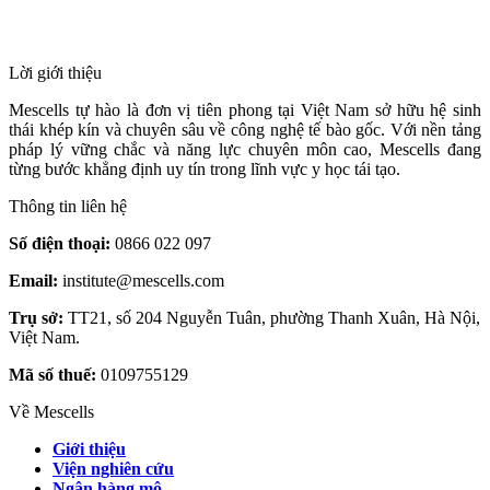
HỌC TÁI TẠO & TRỊ LIỆU TẾ BÀO
Lời giới thiệu
Mescells tự hào là đơn vị tiên phong tại Việt Nam sở hữu hệ sinh
thái khép kín và chuyên sâu về công nghệ tế bào gốc. Với nền tảng
pháp lý vững chắc và năng lực chuyên môn cao, Mescells đang
từng bước khẳng định uy tín trong lĩnh vực y học tái tạo.
Thông tin liên hệ
Số điện thoại:
0866 022 097
Email:
institute@mescells.com
Trụ sở:
TT21, số 204 Nguyễn Tuân, phường Thanh Xuân, Hà Nội,
Việt Nam.
Mã số thuế:
0109755129
Về Mescells
Giới thiệu
Viện nghiên cứu
Ngân hàng mô