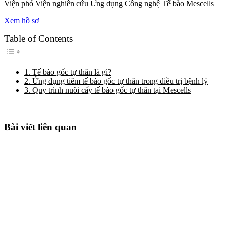
Viện phó Viện nghiên cứu Ứng dụng Công nghệ Tế bào Mescells
Xem hồ sơ
Table of Contents
Toggle Table of Content
1. Tế bào gốc tự thân là gì?
2. Ứng dụng tiêm tế bào gốc tự thân trong điều trị bệnh lý
3. Quy trình nuôi cấy tế bào gốc tự thân tại Mescells
Bài viết liên quan