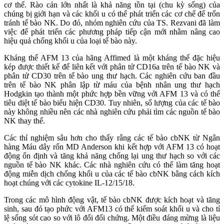
cơ thể. Rào cản lớn nhất là khả năng tồn tại (chu kỳ sống) của
chúng bị giới hạn và các khối u có thể phát triển các cơ chế để trốn
tránh tế bào NK. Do đó, nhóm nghiên cứu của TS. Rezvani đã làm
việc để phát triển các phương pháp tiếp cận mới nhằm nâng cao
hiệu quả chống khối u của loại tế bào này.
Kháng thể AFM 13 của hãng Affimed là một kháng thể đặc hiệu
kép được thiết kế để liên kết với phân tử CD16a trên tế bào NK và
phân tử CD30 trên tế bào ung thư hạch. Các nghiên cứu ban đầu
trên tế bào NK phân lập từ máu của bệnh nhân ung thư hạch
Hodgkin tạo thành một phức hợp bền vững với AFM 13 và có thể
tiêu diệt tế bào biểu hiện CD30. Tuy nhiên, số lượng của các tế bào
này không nhiều nên các nhà nghiên cứu phải tìm các nguồn tế bào
NK thay thế.
Các thí nghiệm sâu hơn cho thấy rằng các tế bào cbNK từ Ngân
hàng Máu dây rốn MD Anderson khi kết hợp với AFM 13 có hoạt
động ổn định và tăng khả năng chống lại ung thư hạch so với các
nguồn tế bào NK khác. Các nhà nghiên cứu có thể làm tăng hoạt
động miễn dịch chống khối u của các tế bào cbNK bằng cách kích
hoạt chúng với các cytokine IL-12/15/18.
Trong các mô hình động vật, tế bào cbNK được kích hoạt và tăng
sinh, sau đó tạo phức với AFM13 có thể kiểm soát khối u và cho tỉ
lệ sống sót cao so với lô đối đối chứng. Một điều đáng mừng là liệu