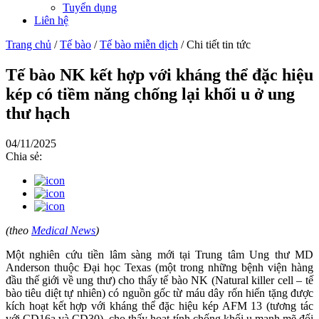
Tuyển dụng
Liên hệ
Trang chủ
/
Tế bào
/
Tế bào miễn dịch
/
Chi tiết tin tức
Tế bào NK kết hợp với kháng thể đặc hiệu
kép có tiềm năng chống lại khối u ở ung
thư hạch
04/11/2025
Chia sẻ:
(theo
Medical News
)
Một nghiên cứu tiền lâm sàng mới tại Trung tâm Ung thư MD
Anderson thuộc Đại học Texas (một trong những bệnh viện hàng
đầu thế giới về ung thư) cho thấy tế bào NK (Natural killer cell – tế
bào tiêu diệt tự nhiên) có nguồn gốc từ máu dây rốn hiến tặng được
kích hoạt kết hợp với kháng thể đặc hiệu kép AFM 13 (tương tác
với CD16a và CD30), cho thấy hoạt tính chống khối u mạnh mẽ đối