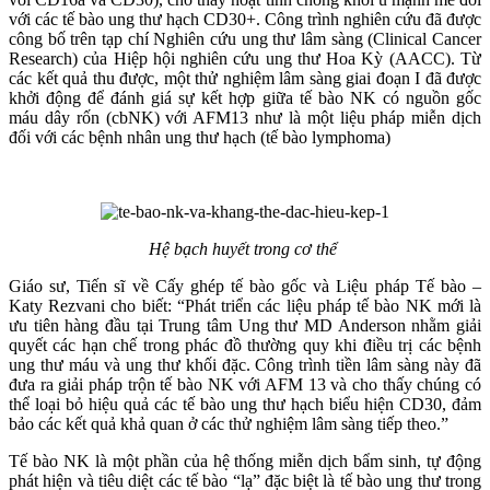
với các tế bào ung thư hạch CD30+. Công trình nghiên cứu đã được
công bố trên tạp chí Nghiên cứu ung thư lâm sàng (Clinical Cancer
Research) của Hiệp hội nghiên cứu ung thư Hoa Kỳ (AACC). Từ
các kết quả thu được, một thử nghiệm lâm sàng giai đoạn I đã được
khởi động để đánh giá sự kết hợp giữa tế bào NK có nguồn gốc
máu dây rốn (cbNK) với AFM13 như là một liệu pháp miễn dịch
đối với các bệnh nhân ung thư hạch (tế bào lymphoma)
Hệ bạch huyết trong cơ thể
Giáo sư, Tiến sĩ về Cấy ghép tế bào gốc và Liệu pháp Tế bào –
Katy Rezvani cho biết: “Phát triển các liệu pháp tế bào NK mới là
ưu tiên hàng đầu tại Trung tâm Ung thư MD Anderson nhằm giải
quyết các hạn chế trong phác đồ thường quy khi điều trị các bệnh
ung thư máu và ung thư khối đặc. Công trình tiền lâm sàng này đã
đưa ra giải pháp trộn tế bào NK với AFM 13 và cho thấy chúng có
thể loại bỏ hiệu quả các tế bào ung thư hạch biểu hiện CD30, đảm
bảo các kết quả khả quan ở các thử nghiệm lâm sàng tiếp theo.”
Tế bào NK là một phần của hệ thống miễn dịch bẩm sinh, tự động
phát hiện và tiêu diệt các tế bào “lạ” đặc biệt là tế bào ung thư trong