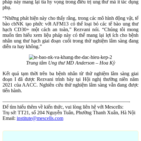
pháp này mang lại tia hy vọng trong điều trị ung thư mà ít tác dụng
phụ.
“Những phát hiện này cho thấy rằng, trong các mô hình động vật, tế
bào cbNK tạo phức với AFM13 có thể loại bỏ các tế bào ung thư
hạch CD30+ một cách an toàn,” Rezvani nói. “Chúng tôi mong
muốn tìm hiểu xem liệu pháp này có thể mang lại lợi ích cho bệnh
nhân ung thư hạch giai đoạn cuối trong thử nghiệm lâm sàng đang
diễn ra hay không.”
Trung tâm Ung thư MD Anderson – Hoa Kỳ
Kết quả tạm thời trên ba bệnh nhân từ thử nghiệm lâm sàng giai
đoạn I đã được Rezvani trình bày tại Hội nghị thường niên năm
2021 của AACC. Nghiên cứu thử nghiệm lâm sàng vẫn đang được
tiến hành.
—————————————————————————-
Để tìm hiểu thêm về kiến thức, vui lòng liên hệ với Mescells:
Trụ sở: TT21, số 204 Nguyễn Tuân, Phường Thanh Xuân, Hà Nội
​​​​​​​Email:
institute@mescells.com