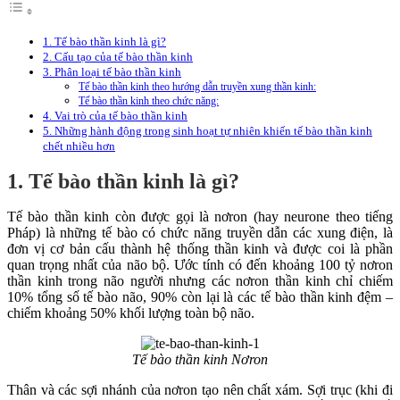
1. Tế bào thần kinh là gì?
2. Cấu tạo của tế bào thần kinh
3. Phân loại tế bào thần kinh
Tế bào thần kinh theo hướng dẫn truyền xung thần kinh:
Tế bào thần kinh theo chức năng:
4. Vai trò của tế bào thần kinh
5. Những hành động trong sinh hoạt tự nhiên khiến tế bào thần kinh
chết nhiều hơn
1. Tế bào thần kinh là gì?
Tế bào thần kinh còn được gọi là nơron (hay neurone theo tiếng
Pháp) là những tế bào có chức năng truyền dẫn các xung điện, là
đơn vị cơ bản cấu thành hệ thống thần kinh và được coi là phần
quan trọng nhất của não bộ. Ước tính có đến khoảng 100 tỷ nơron
thần kinh trong não người nhưng các nơron thần kinh chỉ chiếm
10% tổng số tế bào não, 90% còn lại là các tế bào thần kinh đệm –
chiếm khoảng 50% khối lượng toàn bộ não.
Tế bào thần kinh Nơron
Thân và các sợi nhánh của nơron tạo nên chất xám. Sợi trục (khi đi