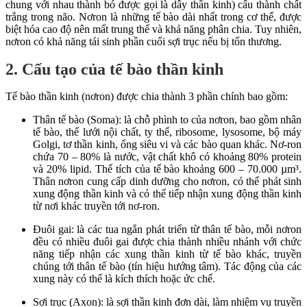
chung với nhau thành bó được gọi là dây thần kinh) cấu thành chất
trắng trong não. Nơron là những tế bào dài nhất trong cơ thể, được
biệt hóa cao độ nên mất trung thể và khả năng phân chia. Tuy nhiên,
nơron có khả năng tái sinh phần cuối sợi trục nếu bị tổn thương.
2. Cấu tạo của tế bào thần kinh
Tế bào thần kinh (nơron) được chia thành 3 phần chính bao gồm:
Thân tế bào (Soma): là chỗ phình to của nơron, bao gồm nhân
tế bào, thể lưới nội chất, ty thể, ribosome, lysosome, bộ máy
Golgi, tơ thần kinh, ống siêu vi và các bào quan khác. Nơ-ron
chứa 70 – 80% là nước, vật chất khô có khoảng 80% protein
và 20% lipid. Thể tích của tế bào khoảng 600 – 70.000 µm³.
Thân nơron cung cấp dinh dưỡng cho nơron, có thể phát sinh
xung động thần kinh và có thể tiếp nhận xung động thần kinh
từ nơi khác truyền tới nơ-ron.
Đuôi gai: là các tua ngắn phát triển từ thân tế bào, mỗi nơron
đều có nhiều đuôi gai được chia thành nhiều nhánh với chức
năng tiếp nhận các xung thần kinh từ tế bào khác, truyền
chúng tới thân tế bào (tín hiệu hướng tâm). Tác động của các
xung này có thể là kích thích hoặc ức chế.
Sợi trục (Axon): là sợi thần kinh đơn dài, làm nhiệm vụ truyền