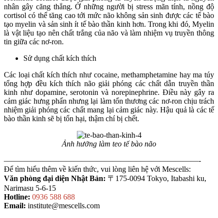
nhân gây căng thẳng. Ở những người bị stress mãn tính, nồng độ
cortisol có thể tăng cao tới mức não không sản sinh được các tế bào
tạo myelin và sản sinh ít tế bào thần kinh hơn. Trong khi đó, Myelin
là vật liệu tạo nên chất trắng của não và làm nhiệm vụ truyền thông
tin giữa các nơ-ron.
Sử dụng chất kích thích
Các loại chất kích thích như cocaine, methamphetamine hay ma túy
tổng hợp đều kích thích não giải phóng các chất dẫn truyền thần
kinh như dopamine, serotonin và norepinephrine. Điều này gây ra
cảm giác hưng phấn nhưng lại làm tổn thương các nơ-ron chịu trách
nhiệm giải phóng các chất mang lại cảm giác này. Hậu quả là các tế
bào thần kinh sẽ bị tổn hại, thậm chí bị chết.
Ảnh hưởng làm teo tế bào não
—————————————————————————-
Để tìm hiểu thêm về kiến thức, vui lòng liên hệ với Mescells:
Văn phòng đại diện Nhật Bản:
〒175-0094 Tokyo, Itabashi ku,
Narimasu 5-6-15
Hotline:
0936 588 688
Email:
institute@mescells.com