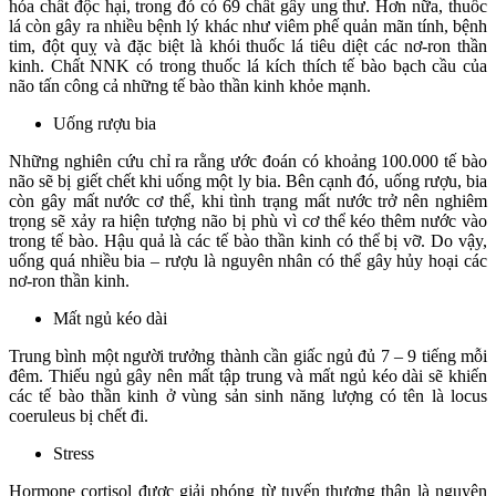
hóa chất độc hại, trong đó có 69 chất gây ung thư. Hơn nữa, thuốc
lá còn gây ra nhiều bệnh lý khác như viêm phế quản mãn tính, bệnh
tim, đột quỵ và đặc biệt là khói thuốc lá tiêu diệt các nơ-ron thần
kinh. Chất NNK có trong thuốc lá kích thích tế bào bạch cầu của
não tấn công cả những tế bào thần kinh khỏe mạnh.
Uống rượu bia
Những nghiên cứu chỉ ra rằng ước đoán có khoảng 100.000 tế bào
não sẽ bị giết chết khi uống một ly bia. Bên cạnh đó, uống rượu, bia
còn gây mất nước cơ thể, khi tình trạng mất nước trở nên nghiêm
trọng sẽ xảy ra hiện tượng não bị phù vì cơ thể kéo thêm nước vào
trong tế bào. Hậu quả là các tế bào thần kinh có thể bị vỡ. Do vậy,
uống quá nhiều bia – rượu là nguyên nhân có thể gây hủy hoại các
nơ-ron thần kinh.
Mất ngủ kéo dài
Trung bình một người trưởng thành cần giấc ngủ đủ 7 – 9 tiếng mỗi
đêm. Thiếu ngủ gây nên mất tập trung và mất ngủ kéo dài sẽ khiến
các tế bào thần kinh ở vùng sản sinh năng lượng có tên là locus
coeruleus bị chết đi.
Stress
Hormone cortisol được giải phóng từ tuyến thượng thận là nguyên