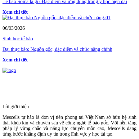
Tế bào Soma là gì? Đặc điểm và ứng dụng trong y học hiện đại
Xem chi tiết
06/03/2026
Sinh học tế bào
Đại thực bào: Nguồn gốc, đặc điểm và chức năng chính
Xem chi tiết
HỆ THỐNG Y TẾ CHUYÊN SÂU Y
HỌC TÁI TẠO & TRỊ LIỆU TẾ BÀO
Lời giới thiệu
Mescells tự hào là đơn vị tiên phong tại Việt Nam sở hữu hệ sinh
thái khép kín và chuyên sâu về công nghệ tế bào gốc. Với nền tảng
pháp lý vững chắc và năng lực chuyên môn cao, Mescells đang
từng bước khẳng định uy tín trong lĩnh vực y học tái tạo.