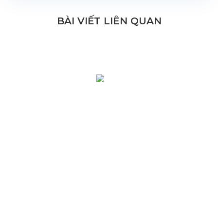
BÀI VIẾT LIÊN QUAN
HỆ THỐNG Y TẾ CHUYÊN SÂU Y
HỌC TÁI TẠO & TRỊ LIỆU TẾ BÀO
Lời giới thiệu
Mescells tự hào là đơn vị tiên phong tại Việt Nam sở
hữu hệ sinh thái khép kín và chuyên sâu về công nghệ
tế bào gốc. Với nền tảng pháp lý vững chắc và năng lực
chuyên môn cao, Mescells đang từng bước khẳng định