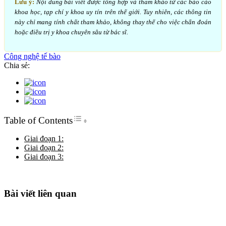
Lưu ý:
Nội dung bài viết được tổng hợp và tham khảo từ các báo cáo
khoa học, tạp chí y khoa uy tín trên thế giới. Tuy nhiên, các thông tin
này chỉ mang tính chất tham khảo, không thay thế cho việc chẩn đoán
hoặc điều trị y khoa chuyên sâu từ bác sĩ.
Công nghệ tế bào
Chia sẻ:
Toggle Table of Content
Table of Contents
Giai đoạn 1:
Giai đoạn 2:
Giai đoạn 3:
Bài viết liên quan