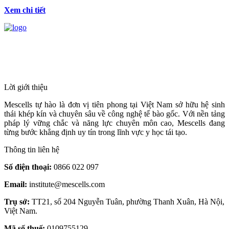
Xem chi tiết
HỆ THỐNG Y TẾ CHUYÊN SÂU Y
HỌC TÁI TẠO & TRỊ LIỆU TẾ BÀO
Lời giới thiệu
Mescells tự hào là đơn vị tiên phong tại Việt Nam sở hữu hệ sinh
thái khép kín và chuyên sâu về công nghệ tế bào gốc. Với nền tảng
pháp lý vững chắc và năng lực chuyên môn cao, Mescells đang
từng bước khẳng định uy tín trong lĩnh vực y học tái tạo.
Thông tin liên hệ
Số điện thoại:
0866 022 097
Email:
institute@mescells.com
Trụ sở:
TT21, số 204 Nguyễn Tuân, phường Thanh Xuân, Hà Nội,
Việt Nam.
Mã số thuế:
0109755129