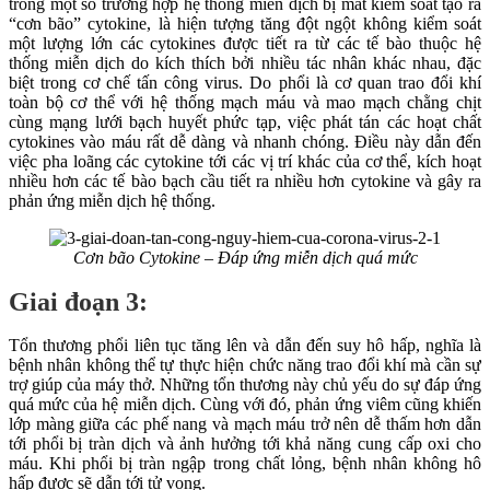
trong một số trường hợp hệ thống miễn dịch bị mất kiểm soát tạo ra
“cơn bão” cytokine, là hiện tượng tăng đột ngột không kiểm soát
một lượng lớn các cytokines được tiết ra từ các tế bào thuộc hệ
thống miễn dịch do kích thích bởi nhiều tác nhân khác nhau, đặc
biệt trong cơ chế tấn công virus. Do phổi là cơ quan trao đổi khí
toàn bộ cơ thể với hệ thống mạch máu và mao mạch chằng chịt
cùng mạng lưới bạch huyết phức tạp, việc phát tán các hoạt chất
cytokines vào máu rất dễ dàng và nhanh chóng. Điều này dẫn đến
việc pha loãng các cytokine tới các vị trí khác của cơ thể, kích hoạt
nhiều hơn các tế bào bạch cầu tiết ra nhiều hơn cytokine và gây ra
phản ứng miễn dịch hệ thống.
Cơn bão Cytokine – Đáp ứng miễn dịch quá mức
Giai đoạn 3:
Tổn thương phổi liên tục tăng lên và dẫn đến suy hô hấp, nghĩa là
bệnh nhân không thể tự thực hiện chức năng trao đổi khí mà cần sự
trợ giúp của máy thở. Những tổn thương này chủ yếu do sự đáp ứng
quá mức của hệ miễn dịch. Cùng với đó, phản ứng viêm cũng khiến
lớp màng giữa các phế nang và mạch máu trở nên dễ thấm hơn dẫn
tới phổi bị tràn dịch và ảnh hưởng tới khả năng cung cấp oxi cho
máu. Khi phổi bị tràn ngập trong chất lỏng, bệnh nhân không hô
hấp được sẽ dẫn tới tử vong.