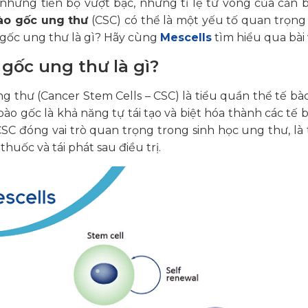
 những tiến bộ vượt bậc, nhưng tỉ lệ tử vong của căn 
ào gốc ung thư
(CSC) có thể là một yếu tố quan trọng d
 gốc ung thư là gì? Hãy cùng
Mescells
tìm hiểu qua bài 
 gốc ung thư là gì?
g thư (Cancer Stem Cells – CSC) là tiểu quần thể tế bào
 bào gốc là khả năng tự tái tạo và biệt hóa thành các tế
SC đóng vai trò quan trọng trong sinh học ung thư, là t
thuốc và tái phát sau điều trị.