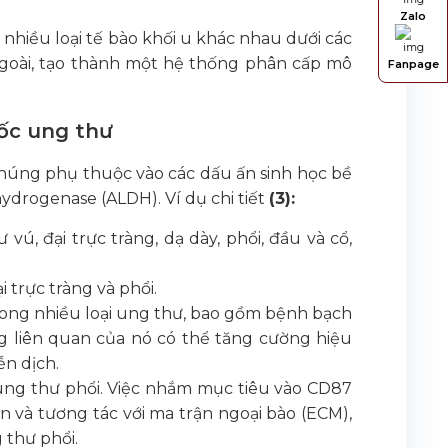
Zalo
nhiều loại tế bào khối u khác nhau dưới các
ngoài, tạo thành một hệ thống phân cấp mô
Fanpage
gốc ung thư
 chúng phụ thuộc vào các dấu ấn sinh học bề
ydrogenase (ALDH). Ví dụ chi tiết
(3):
vú, đại trực tràng, dạ dày, phổi, đầu và cổ,
 trực tràng và phổi.
trong nhiều loại ung thư, bao gồm bệnh bạch
g liên quan của nó có thể tăng cường hiệu
ễn dịch.
ung thư phổi. Việc nhắm mục tiêu vào CD87
n và tương tác với ma trận ngoại bào (ECM),
 thư phổi.