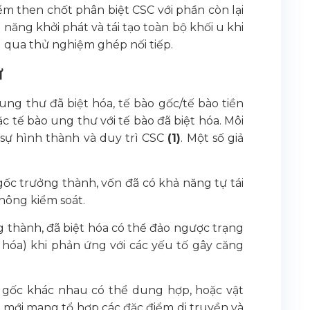
iểm then chốt phân biệt CSC với phần còn lại
ăng khởi phát và tái tạo toàn bộ khối u khi
g qua thử nghiệm ghép nối tiếp.
ư
ng thư đã biệt hóa, tế bào gốc/tế bào tiền
c tế bào ung thư với tế bào đã biệt hóa. Môi
 sự hình thành và duy trì CSC
(1)
. Một số giả
gốc trưởng thành, vốn đã có khả năng tự tái
không kiểm soát.
g thành, đã biệt hóa có thể đảo ngược trạng
i hóa) khi phản ứng với các yếu tố gây căng
n gốc khác nhau có thể dung hợp, hoặc vật
o mới mang tổ hợp các đặc điểm di truyền và