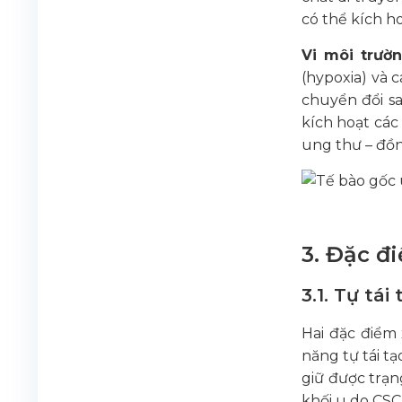
có thể kích h
Vi môi trườ
(hypoxia) và 
chuyển đổi sa
kích hoạt các
ung thư – đồ
3. Đặc đ
3.1. Tự tá
Hai đặc điểm 
năng tự tái tạ
giữ được trạn
khối u do CSC