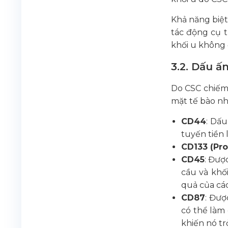
Khả năng biệt
tác động cụ t
khối u không
3.2. Dấu ấ
Do CSC chiếm 
mặt tế bào nh
CD44
: Dấu
tuyến tiền l
CD133 (Pro
CD45
: Đượ
cầu và khố
quả của các
CD87
: Đượ
có thể làm 
khiến nó tr