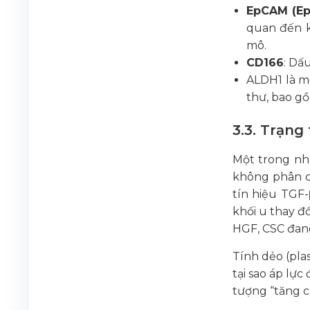
EpCAM (Ep
quan đến k
mô.
CD166
: Dấ
ALDH1 là m
thư, bao g
3.3. Trạng
Một trong nhữ
không phân ch
tín hiệu TGF-
khối u thay đổ
HGF, CSC đang 
Tính dẻo (plas
tại sao áp lực
tượng “tăng c