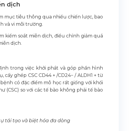
ễn dịch
hắm mục tiêu thông qua nhiều chiến lược, bao
h và vi môi trường.
ểm kiểm soát miễn dịch, điều chỉnh giảm quá
iễn dịch.
ịnh trong việc khởi phát và góp phần hình
dụ, cấy ghép CSC CD44 + /CD24− / ALDH1 + từ
bệnh có đặc điểm mô học rất giống với khối
ư (CSC) so với các tế bào không phải tế bào
ự tái tạo và biệt hóa đa dòng