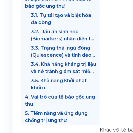
bào gốc ung thư
3.1. Tự tái tạo và biệt hóa
đa dòng
3.2. Dấu ấn sinh học
(Biomarkers) nhận diện tế
bào gốc ung thư
3.3. Trạng thái ngủ đông
(Quiescence) và tính dẻo
(Plasticity)
3.4. Khả năng kháng trị liệu
và né tránh giám sát miễn
dịch
3.5. Khả năng khởi phát
khối u
4. Vai trò của tế bào gốc ung
thư
5. Tiềm năng và ứng dụng
chống trị ung thư
Khác với tế b