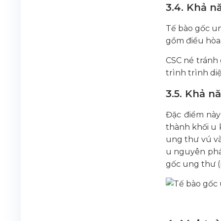
3.4. Khả n
Tế bào gốc un
gồm điều hòa 
CSC né tránh 
trình trình d
3.5. Khả n
Đặc điểm này
thành khối u 
ung thư vú và
u nguyên phát
gốc ung thư (