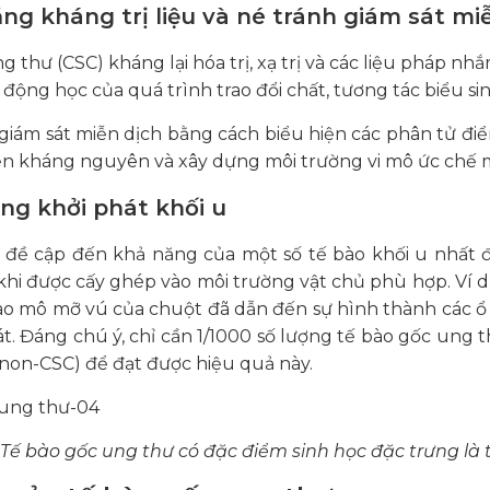
ăng kháng trị liệu và né tránh giám sát mi
g thư (CSC) kháng lại hóa trị, xạ trị và các liệu pháp n
động học của quá trình trao đổi chất, tương tác biểu sin
giám sát miễn dịch bằng cách biểu hiện các phân tử đi
iện kháng nguyên và xây dựng môi trường vi mô ức chế m
ăng khởi phát khối u
 đề cập đến khả năng của một số tế bào khối u nhất đ
khi được cấy ghép vào môi trường vật chủ phù hợp. Ví 
o mô mỡ vú của chuột đã dẫn đến sự hình thành các ổ 
. Đáng chú ý, chỉ cần 1/1000 số lượng tế bào gốc ung th
non-CSC) để đạt được hiệu quả này.
Tế bào gốc ung thư có đặc điểm sinh học đặc trưng là t