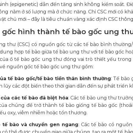
 sinh (epigenetic) dẫn đến tăng sinh không kiểm soát. Đ
ông nằm ở số lượng mà ở chức năng. Chỉ CSC mới có khả n
vật chủ mới – đây là tiêu chuẩn vàng xác định CSC thôn
 gốc hình thành tế bào gốc ung th
g thư (CSC) có nguồn gốc từ các tế bào bình thường/u
 dung hợp tế bào giữa tế bào ung thư với tế bào gốc hoặ
của ổ tế bào gốc ung thư đóng vai trò thiết yếu trong
 về nguồn gốc tế bào gốc ung thư gồm:
của tế bào gốc/tế bào tiền thân bình thường
: Tế bào 
ch lũy các đột biến theo thời gian dẫn đến sự phát triển 
 của các tế bào đã biệt hóa
: Các tế bào ung thư trưởn
 của chúng để trở thành tế bào giống tế bào gốc (thoá
ếu oxy, viêm nhiễm hoặc tổn thương.
 tế bào và chuyển gen ngang
: Các tế bào có nguồ
n có thể được chuyển giao giữa chúng, tạo ra một tế bà