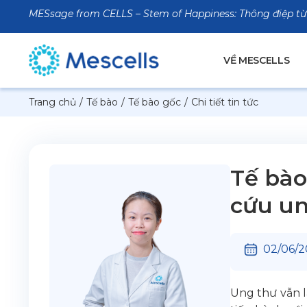
MESsage from CELLS – Stem of Happiness: Thông điệp từ
VỀ MESCELLS
Trang chủ
/
Tế bào
/
Tế bào gốc
/
Chi tiết tin tức
Tế bào
cứu un
02/06/2
Ung thư vẫn l