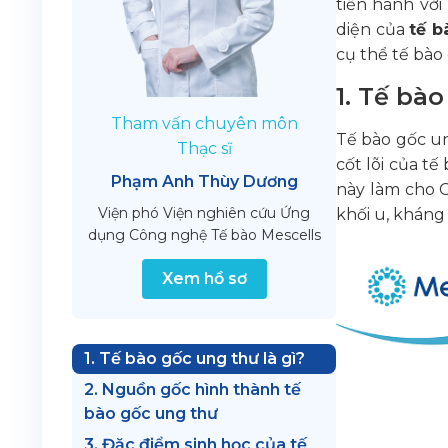
tiến hành với
diện của
tế b
cụ thể tế bào
1. Tế bào
Tham vấn chuyên môn
Tế bào gốc un
Thạc sĩ
cốt lõi của tế
Phạm Anh Thùy Dương
này làm cho C
Viện phó Viện nghiên cứu Ứng
khối u, kháng 
dụng Công nghệ Tế bào Mescells
Xem hồ sơ
1. Tế bào gốc ung thư là gì?
2. Nguồn gốc hình thành tế
bào gốc ung thư
3. Đặc điểm sinh học của tế