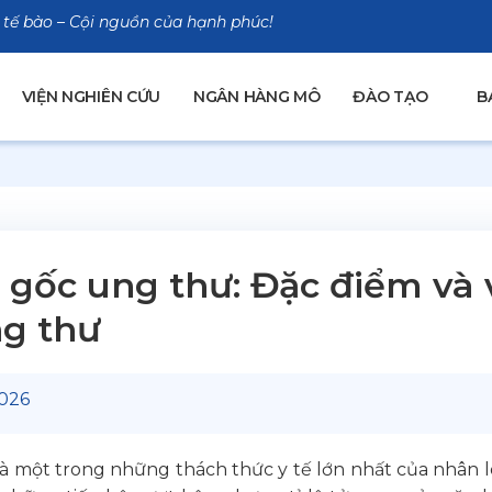
 tế bào – Cội nguồn của hạnh phúc!
VIỆN NGHIÊN CỨU
NGÂN HÀNG MÔ
ĐÀO TẠO
B
 gốc ung thư: Đặc điểm và 
g thư
026
à một trong những thách thức y tế lớn nhất của nhân lo