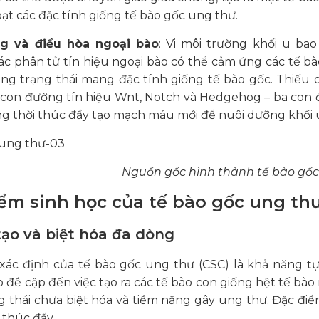
oạt các đặc tính giống tế bào gốc ung thư.
ng và điều hòa ngoại bào
: Vi môi trường khối u ba
các phân tử tín hiệu ngoại bào có thể cảm ứng các tế 
ng trạng thái mang đặc tính giống tế bào gốc. Thiếu o
 con đường tín hiệu Wnt, Notch và Hedgehog – ba con 
ng thời thúc đẩy tạo mạch máu mới để nuôi dưỡng khối
Nguồn gốc hình thành tế bào gốc
iểm sinh học của tế bào gốc ung th
i tạo và biệt hóa đa dòng
xác định của tế bào gốc ung thư (CSC) là khả năng tự
o đề cập đến việc tạo ra các tế bào con giống hệt tế bào
g thái chưa biệt hóa và tiềm năng gây ung thư. Đặc điể
 thúc đẩy.