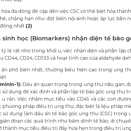
 hóa đa dòng đề cập đến việc CSC có thể biệt hóa thành 
hể, chẳng hạn như đột biến nội sinh hoặc áp lực bên 
 đồng nhất
(2)
n sinh học (Biomarkers) nhận diện tế bào 
tỷ lệ rất nhỏ trong khối u, việc nhận diện và phân lập
ư CD44, CD24, CD133 và hoạt tính cao của aldehyde deh
 ấn phổ biến nhất, thường biểu hiện cao trong ung thư 
iệt.
minin-1):
Dấu ấn quan trọng trong ung thư não, gan, đại
c sử dụng để xác định và phân lập tế bào gốc ung thư 
i u rắn. Việc nhắm mục tiêu vào CD45 và các con đườn
 phương pháp điều trị ung thư, đặc biệt là liệu pháp mi
c sử dụng làm dấu ấn tế bào gốc ung thư (CSC) trong 
gián đoạn các quá trình như bám dính tế bào, di chuyể
ở thành mục tiêu điều trị đầy hứa hẹn trong điều trị ung