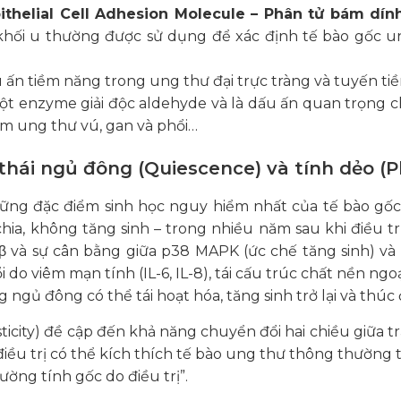
ithelial Cell Adhesion Molecule – Phân tử bám dín
hối u thường được sử dụng để xác định tế bào gốc un
u ấn tiềm năng trong ung thư đại trực tràng và tuyến tiề
ột enzyme giải độc aldehyde và là dấu ấn quan trọng c
ồm ung thư vú, gan và phổi…
 thái ngủ đông (Quiescence) và tính dẻo (Pl
ng đặc điểm sinh học nguy hiểm nhất của tế bào gốc u
ia, không tăng sinh – trong nhiều năm sau khi điều tr
β và sự cân bằng giữa p38 MAPK (ức chế tăng sinh) và 
i do viêm mạn tính (IL-6, IL-8), tái cấu trúc chất nền n
ngủ đông có thể tái hoạt hóa, tăng sinh trở lại và thúc đ
ticity) đề cập đến khả năng chuyển đổi hai chiều giữa tr
 điều trị có thể kích thích tế bào ung thư thông thường 
ường tính gốc do điều trị”.