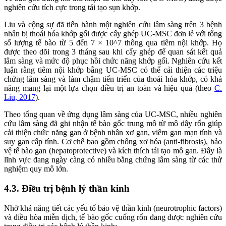
nghiên cứu tích cực trong tái tạo sụn khớp.
Liu và cộng sự đã tiến hành một nghiên cứu lâm sàng trên 3 bệnh
nhân bị thoái hóa khớp gối được cấy ghép UC-MSC đơn lẻ với tổng
số lượng tế bào từ 5 đến 7 × 10^7 thông qua tiêm nội khớp. Họ
được theo dõi trong 3 tháng sau khi cấy ghép để quan sát kết quả
lâm sàng và mức độ phục hồi chức năng khớp gối. Nghiên cứu kết
luận rằng tiêm nội khớp bằng UC-MSC có thể cải thiện các triệu
chứng lâm sàng và làm chậm tiến triển của thoái hóa khớp, có khả
năng mang lại một lựa chọn điều trị an toàn và hiệu quả (theo
C.
Liu, 2017
).
Theo tổng quan về ứng dụng lâm sàng của UC-MSC, nhiều nghiên
cứu lâm sàng đã ghi nhận tế bào gốc trung mô từ mô dây rốn giúp
cải thiện chức năng gan ở bệnh nhân xơ gan, viêm gan mạn tính và
suy gan cấp tính. Cơ chế bao gồm chống xơ hóa (anti-fibrosis), bảo
vệ tế bào gan (hepatoprotective) và kích thích tái tạo mô gan. Đây là
lĩnh vực đang ngày càng có nhiều bằng chứng lâm sàng từ các thử
nghiệm quy mô lớn.
4.3. Điều trị bệnh lý thần kinh
Nhờ khả năng tiết các yếu tố bảo vệ thần kinh (neurotrophic factors)
và điều hòa miễn dịch, tế bào gốc cuống rốn đang được nghiên cứu