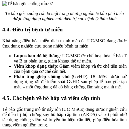
Tế bào gốc cuống rốn là một trong những nguồn tế bào phổ biến
được ứng dụng nghiên cứu điều trị các bệnh lý thần kinh
4.4. Điều trị bệnh tự miễn
Khả năng điều hòa miễn dịch mạnh mẽ của UC-MSC đang được
ứng dụng nghiên cứu trong nhiều bệnh tự miễn:
Lupus ban đỏ hệ thống
: UC-MSC ức chế hoạt hóa tế bào T
và B tự phản ứng, giảm kháng thể tự miễn.
Viêm khớp dạng thấp
: Giảm viêm khớp và ức chế tiến triển
của bệnh qua cơ chế cận tiết.
Phản ứng ghép chống chủ
(GvHD): UC-MSC được sử
dụng rộng rãi để kiểm soát GvHD sau ghép tế bào gốc tạo
máu – một ứng dụng đã có bằng chứng lâm sàng mạnh mẽ.
4.5. Các bệnh về hô hấp và viêm cấp tính
Tế bào gốc trung mô từ dây rốn (UC-MSCs) đang được nghiên cứu
để điều trị hội chứng suy hô hấp cấp tính (ARDS) và xơ phổi nhờ
tác dụng chống viêm và truyền tín hiệu cận tiết, giúp điều hòa tình
trạng viêm nghiêm trọng.