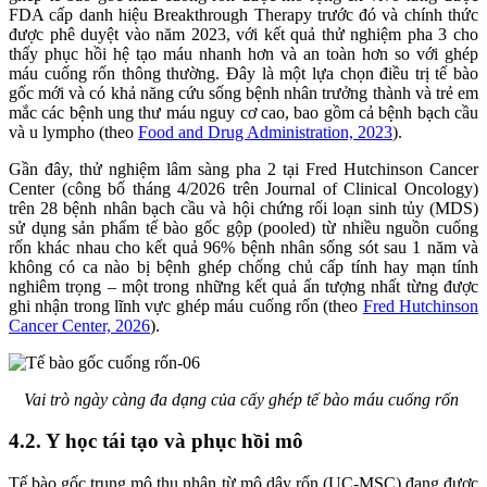
FDA cấp danh hiệu Breakthrough Therapy trước đó và chính thức
được phê duyệt vào năm 2023, với kết quả thử nghiệm pha 3 cho
thấy phục hồi hệ tạo máu nhanh hơn và an toàn hơn so với ghép
máu cuống rốn thông thường. Đây là một lựa chọn điều trị tế bào
gốc mới và có khả năng cứu sống bệnh nhân trưởng thành và trẻ em
mắc các bệnh ung thư máu nguy cơ cao, bao gồm cả bệnh bạch cầu
và u lympho (theo
Food and Drug Administration, 2023
).
Gần đây, thử nghiệm lâm sàng pha 2 tại Fred Hutchinson Cancer
Center (công bố tháng 4/2026 trên Journal of Clinical Oncology)
trên 28 bệnh nhân bạch cầu và hội chứng rối loạn sinh tủy (MDS)
sử dụng sản phẩm tế bào gốc gộp (pooled) từ nhiều nguồn cuống
rốn khác nhau cho kết quả 96% bệnh nhân sống sót sau 1 năm và
không có ca nào bị bệnh ghép chống chủ cấp tính hay mạn tính
nghiêm trọng – một trong những kết quả ấn tượng nhất từng được
ghi nhận trong lĩnh vực ghép máu cuống rốn (theo
Fred Hutchinson
Cancer Center, 2026
).
Vai trò ngày càng đa dạng của cấy ghép tế bào máu cuống rốn
4.2. Y học tái tạo và phục hồi mô
Tế bào gốc trung mô thu nhận từ mô dây rốn (UC-MSC) đang được