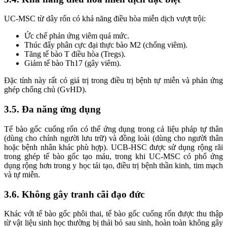
UC-MSC từ dây rốn có khả năng điều hòa miễn dịch vượt trội:
Ức chế phản ứng viêm quá mức.
Thúc đẩy phân cực đại thực bào M2 (chống viêm).
Tăng tế bào T điều hòa (Tregs).
Giảm tế bào Th17 (gây viêm).
Đặc tính này rất có giá trị trong điều trị bệnh tự miễn và phản ứng
ghép chống chủ (GvHD).
3.5. Đa năng ứng dụng
Tế bào gốc cuống rốn có thể ứng dụng trong cả liệu pháp tự thân
(dùng cho chính người lưu trữ) và đồng loài (dùng cho người thân
hoặc bệnh nhân khác phù hợp). UCB-HSC được sử dụng rộng rãi
trong ghép tế bào gốc tạo máu, trong khi UC-MSC có phổ ứng
dụng rộng hơn trong y học tái tạo, điều trị bệnh thần kinh, tim mạch
và tự miễn.
3.6. Không gây tranh cãi đạo đức
Khác với tế bào gốc phôi thai, tế bào gốc cuống rốn được thu thập
từ vật liệu sinh học thường bị thải bỏ sau sinh, hoàn toàn không gây