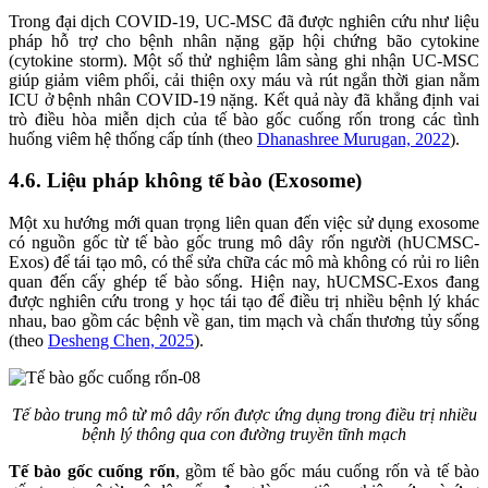
Trong đại dịch COVID-19, UC-MSC đã được nghiên cứu như liệu
pháp hỗ trợ cho bệnh nhân nặng gặp hội chứng bão cytokine
(cytokine storm). Một số thử nghiệm lâm sàng ghi nhận UC-MSC
giúp giảm viêm phổi, cải thiện oxy máu và rút ngắn thời gian nằm
ICU ở bệnh nhân COVID-19 nặng. Kết quả này đã khẳng định vai
trò điều hòa miễn dịch của tế bào gốc cuống rốn trong các tình
huống viêm hệ thống cấp tính (theo
Dhanashree Murugan, 2022
).
4.6. Liệu pháp không tế bào (Exosome)
Một xu hướng mới quan trọng liên quan đến việc sử dụng exosome
có nguồn gốc từ tế bào gốc trung mô dây rốn người (hUCMSC-
Exos) để tái tạo mô, có thể sửa chữa các mô mà không có rủi ro liên
quan đến cấy ghép tế bào sống. Hiện nay, hUCMSC-Exos đang
được nghiên cứu trong y học tái tạo để điều trị nhiều bệnh lý khác
nhau, bao gồm các bệnh về gan, tim mạch và chấn thương tủy sống
(theo
Desheng Chen, 2025
).
Tế bào trung mô từ mô dây rốn được ứng dụng trong điều trị nhiều
bệnh lý thông qua con đường truyền tĩnh mạch
Tế bào gốc cuống rốn
, gồm tế bào gốc máu cuống rốn và tế bào