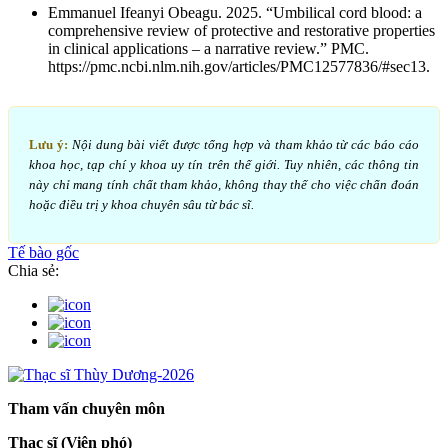
Emmanuel Ifeanyi Obeagu. 2025. “Umbilical cord blood: a
comprehensive review of protective and restorative properties
in clinical applications – a narrative review.” PMC.
https://pmc.ncbi.nlm.nih.gov/articles/PMC12577836/#sec13.
Lưu ý:
Nội dung bài viết được tổng hợp và tham khảo từ các báo cáo
khoa học, tạp chí y khoa uy tín trên thế giới. Tuy nhiên, các thông tin
này chỉ mang tính chất tham khảo, không thay thế cho việc chẩn đoán
hoặc điều trị y khoa chuyên sâu từ bác sĩ.
Tế bào gốc
Chia sẻ:
Tham vấn chuyên môn
Thạc sĩ (Viện phó)