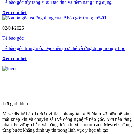
Tế bào gốc tủy răng sữa: Đặc tính và tiềm năng ứng dụng
Xem chi tiết
02/04/2026
Tế bào gốc
Tế bào gốc trung mô: Đặc điểm, cơ chế và ứng dụng trong y học
Xem chi tiết
HỆ THỐNG Y TẾ CHUYÊN SÂU Y
HỌC TÁI TẠO & TRỊ LIỆU TẾ BÀO
Lời giới thiệu
Mescells tự hào là đơn vị tiên phong tại Việt Nam sở hữu hệ sinh
thái khép kín và chuyên sâu về công nghệ tế bào gốc. Với nền tảng
pháp lý vững chắc và năng lực chuyên môn cao, Mescells đang
từng bước khẳng định uy tín trong lĩnh vực y học tái tạo.