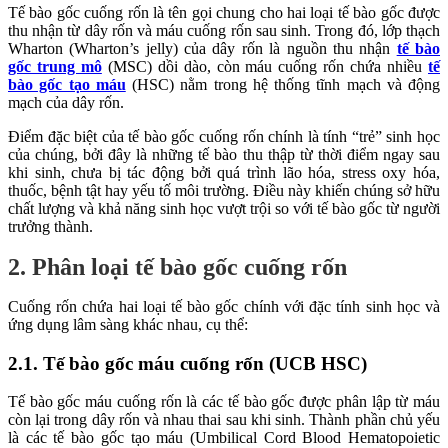
Tế bào gốc cuống rốn là tên gọi chung cho hai loại tế bào gốc được
thu nhận từ dây rốn và máu cuống rốn sau sinh. Trong đó, lớp thạch
Wharton (Wharton’s jelly) của dây rốn là nguồn thu nhận
tế bào
gốc trung mô
(MSC) dồi dào, còn máu cuống rốn chứa nhiều
tế
bào gốc tạo máu
(HSC) nằm trong hệ thống tĩnh mạch và động
mạch của dây rốn.
Điểm đặc biệt của tế bào gốc cuống rốn chính là tính “trẻ” sinh học
của chúng, bởi đây là những tế bào thu thập từ thời điểm ngay sau
khi sinh, chưa bị tác động bởi quá trình lão hóa, stress oxy hóa,
thuốc, bệnh tật hay yếu tố môi trường. Điều này khiến chúng sở hữu
chất lượng và khả năng sinh học vượt trội so với tế bào gốc từ người
trưởng thành.
2. Phân loại tế bào gốc cuống rốn
Cuống rốn chứa hai loại tế bào gốc chính với đặc tính sinh học và
ứng dụng lâm sàng khác nhau, cụ thể:
2.1. Tế bào gốc máu cuống rốn (UCB HSC)
Tế bào gốc máu cuống rốn là các tế bào gốc được phân lập từ máu
còn lại trong dây rốn và nhau thai sau khi sinh. Thành phần chủ yếu
là các tế bào gốc tạo máu (Umbilical Cord Blood Hematopoietic