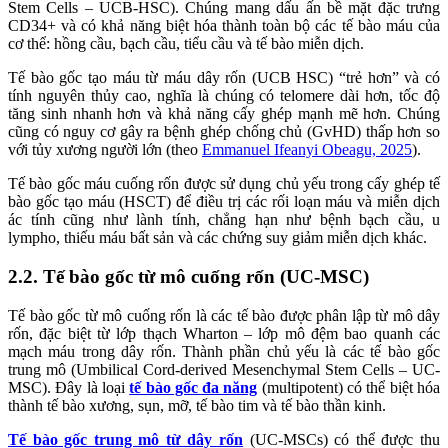
Stem Cells – UCB-HSC). Chúng mang dấu ấn bề mặt đặc trưng
CD34+ và có khả năng biệt hóa thành toàn bộ các tế bào máu của
cơ thể: hồng cầu, bạch cầu, tiểu cầu và tế bào miễn dịch.
Tế bào gốc tạo máu từ máu dây rốn (UCB HSC) “trẻ hơn” và có
tính nguyên thủy cao, nghĩa là chúng có telomere dài hơn, tốc độ
tăng sinh nhanh hơn và khả năng cấy ghép mạnh mẽ hơn. Chúng
cũng có nguy cơ gây ra bệnh ghép chống chủ (GvHD) thấp hơn so
với tủy xương người lớn (theo
Emmanuel Ifeanyi Obeagu, 2025
).
Tế bào gốc máu cuống rốn được sử dụng chủ yếu trong cấy ghép tế
bào gốc tạo máu (HSCT) để điều trị các rối loạn máu và miễn dịch
ác tính cũng như lành tính, chẳng hạn như bệnh bạch cầu, u
lympho, thiếu máu bất sản và các chứng suy giảm miễn dịch khác.
2.2. Tế bào gốc từ mô cuống rốn (UC-MSC)
Tế bào gốc từ mô cuống rốn là các tế bào được phân lập từ mô dây
rốn, đặc biệt từ lớp thạch Wharton – lớp mô đệm bao quanh các
mạch máu trong dây rốn. Thành phần chủ yếu là các tế bào gốc
trung mô (Umbilical Cord-derived Mesenchymal Stem Cells – UC-
MSC). Đây là loại
tế bào gốc đa năng
(multipotent) có thể biệt hóa
thành tế bào xương, sụn, mỡ, tế bào tim và tế bào thần kinh.
Tế bào gốc trung mô từ dây rốn
(UC-MSCs) có thể được thu