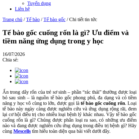
Tuyển dụng
Liên hệ
Trang chủ
/
Tế bào
/
Tế bào gốc
/
Chi tiết tin tức
Tế bào gốc cuống rốn là gì? Ưu điểm và
tiềm năng ứng dụng trong y học
16/07/2026
Chia sẻ:
Ẩn trong dây rốn của trẻ sơ sinh – phần “rác thải” thường được loại
bỏ sau sinh – là nguồn tế bào gốc phong phú, đa dạng và có tiềm
năng y học vô cùng to lớn, được gọi là
tế bào gốc cuống rốn
. Loại
tế bào này ngày càng được nghiên cứu và ứng dụng rộng rãi, đem
lại cơ hội điều trị cho nhiều loại bệnh lý khác nhau. Vậy tế bào gốc
cuống rốn là gì? Chúng được phân loại ra sao, có những ưu điểm
nào và đang được nghiên cứu ứng dụng trong điều trị bệnh gì? Hãy
cùng
Mescells
tìm hiểu toàn diện qua bài viết dưới đây.