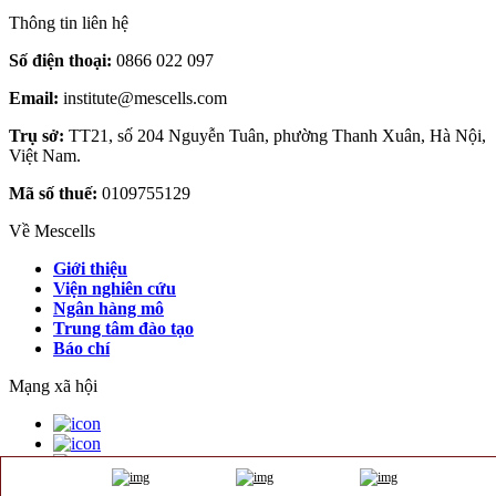
Thông tin liên hệ
Số điện thoại:
0866 022 097
Email:
institute@mescells.com
Trụ sở:
TT21, số 204 Nguyễn Tuân, phường Thanh Xuân, Hà Nội,
Việt Nam.
Mã số thuế:
0109755129
Về Mescells
Giới thiệu
Viện nghiên cứu
Ngân hàng mô
Trung tâm đào tạo
Báo chí
Mạng xã hội