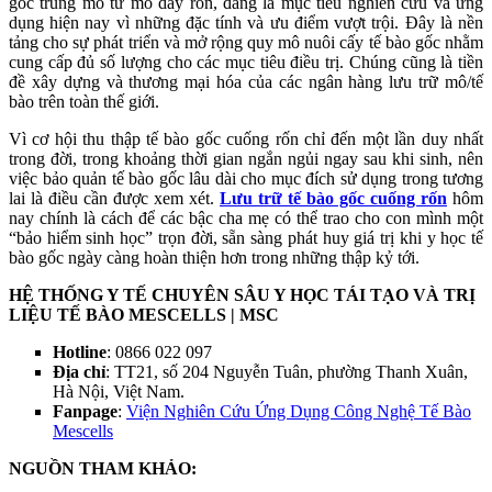
gốc trung mô từ mô dây rốn, đang là mục tiêu nghiên cứu và ứng
dụng hiện nay vì những đặc tính và ưu điểm vượt trội. Đây là nền
tảng cho sự phát triển và mở rộng quy mô nuôi cấy tế bào gốc nhằm
cung cấp đủ số lượng cho các mục tiêu điều trị. Chúng cũng là tiền
đề xây dựng và thương mại hóa của các ngân hàng lưu trữ mô/tế
bào trên toàn thế giới.
Vì cơ hội thu thập tế bào gốc cuống rốn chỉ đến một lần duy nhất
trong đời, trong khoảng thời gian ngắn ngủi ngay sau khi sinh, nên
việc bảo quản tế bào gốc lâu dài cho mục đích sử dụng trong tương
lai là điều cần được xem xét.
Lưu trữ tế bào gốc cuống rốn
hôm
nay chính là cách để các bậc cha mẹ có thể trao cho con mình một
“bảo hiểm sinh học” trọn đời, sẵn sàng phát huy giá trị khi y học tế
bào gốc ngày càng hoàn thiện hơn trong những thập kỷ tới.
HỆ THỐNG Y TẾ CHUYÊN SÂU Y HỌC TÁI TẠO VÀ TRỊ
LIỆU TẾ BÀO MESCELLS | MSC
Hotline
: 0866 022 097
Địa chỉ
: TT21, số 204 Nguyễn Tuân, phường Thanh Xuân,
Hà Nội, Việt Nam.
Fanpage
:
Viện Nghiên Cứu Ứng Dụng Công Nghệ Tế Bào
Mescells
NGUỒN THAM KHẢO: