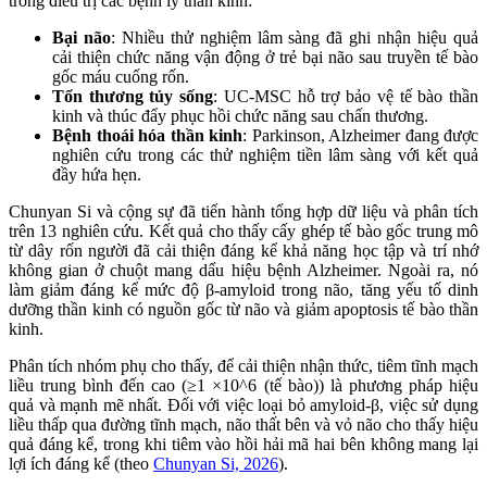
trong điều trị các bệnh lý thần kinh:
Bại não
: Nhiều thử nghiệm lâm sàng đã ghi nhận hiệu quả
cải thiện chức năng vận động ở trẻ bại não sau truyền tế bào
gốc máu cuống rốn.
Tổn thương tủy sống
: UC-MSC hỗ trợ bảo vệ tế bào thần
kinh và thúc đẩy phục hồi chức năng sau chấn thương.
Bệnh thoái hóa thần kinh
: Parkinson, Alzheimer đang được
nghiên cứu trong các thử nghiệm tiền lâm sàng với kết quả
đầy hứa hẹn.
Chunyan Si và cộng sự đã tiến hành tổng hợp dữ liệu và phân tích
trên 13 nghiên cứu. Kết quả cho thấy cấy ghép tế bào gốc trung mô
từ dây rốn người đã cải thiện đáng kể khả năng học tập và trí nhớ
không gian ở chuột mang dấu hiệu bệnh Alzheimer. Ngoài ra, nó
làm giảm đáng kể mức độ β-amyloid trong não, tăng yếu tố dinh
dưỡng thần kinh có nguồn gốc từ não và giảm apoptosis tế bào thần
kinh.
Phân tích nhóm phụ cho thấy, để cải thiện nhận thức, tiêm tĩnh mạch
liều trung bình đến cao (≥1 ×10^6 (tế bào)) là phương pháp hiệu
quả và mạnh mẽ nhất. Đối với việc loại bỏ amyloid-β, việc sử dụng
liều thấp qua đường tĩnh mạch, não thất bên và vỏ não cho thấy hiệu
quả đáng kể, trong khi tiêm vào hồi hải mã hai bên không mang lại
lợi ích đáng kể (theo
Chunyan Si, 2026
).