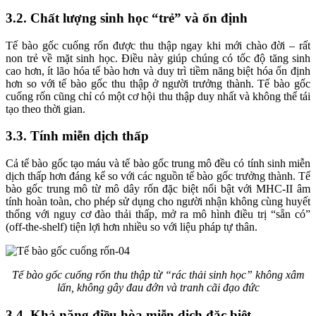
3.2. Chất lượng sinh học “trẻ” và ổn định
Tế bào gốc cuống rốn được thu thập ngay khi mới chào đời – rất
non trẻ về mặt sinh học. Điều này giúp chúng có tốc độ tăng sinh
cao hơn, ít lão hóa tế bào hơn và duy trì tiềm năng biệt hóa ổn định
hơn so với tế bào gốc thu thập ở người trưởng thành. Tế bào gốc
cuống rốn cũng chỉ có một cơ hội thu thập duy nhất và không thể tái
tạo theo thời gian.
3.3. Tính miễn dịch thấp
Cả tế bào gốc tạo máu và tế bào gốc trung mô đều có tính sinh miễn
dịch thấp hơn đáng kể so với các nguồn tế bào gốc trưởng thành. Tế
bào gốc trung mô từ mô dây rốn đặc biệt nổi bật với MHC-II âm
tính hoàn toàn, cho phép sử dụng cho người nhận không cùng huyết
thống với nguy cơ đào thải thấp, mở ra mô hình điều trị “sẵn có”
(off-the-shelf) tiện lợi hơn nhiều so với liệu pháp tự thân.
Tế bào gốc cuống rốn thu thập từ “rác thải sinh học” không xâm
lấn, không gây đau đớn và tranh cãi đạo đức
3.4. Khả năng điều hòa miễn dịch đặc biệt