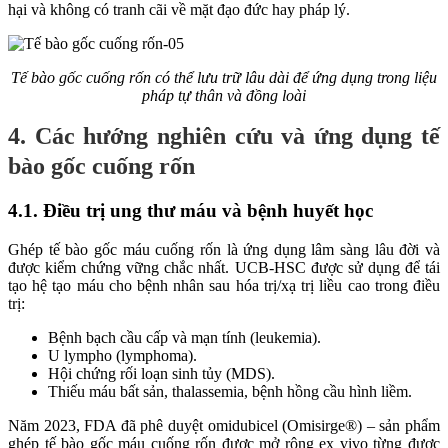
hại và không có tranh cãi về mặt đạo đức hay pháp lý.
Tế bào gốc cuống rốn có thể lưu trữ lâu dài để ứng dụng trong liệu
pháp tự thân và đồng loài
4. Các hướng nghiên cứu và ứng dụng tế
bào gốc cuống rốn
4.1. Điều trị ung thư máu và bệnh huyết học
Ghép tế bào gốc máu cuống rốn là ứng dụng lâm sàng lâu đời và
được kiểm chứng vững chắc nhất. UCB-HSC được sử dụng để tái
tạo hệ tạo máu cho bệnh nhân sau hóa trị/xạ trị liều cao trong điều
trị:
Bệnh bạch cầu cấp và mạn tính (leukemia).
U lympho (lymphoma).
Hội chứng rối loạn sinh tủy (MDS).
Thiếu máu bất sản, thalassemia, bệnh hồng cầu hình liềm.
Năm 2023, FDA đã phê duyệt omidubicel (Omisirge®) – sản phẩm
ghép tế bào gốc máu cuống rốn được mở rộng ex vivo từng được