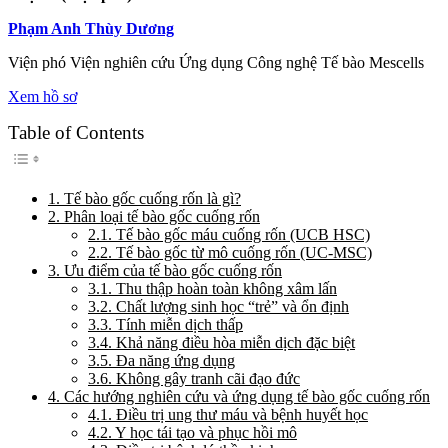
Phạm Anh Thùy Dương
Viện phó Viện nghiên cứu Ứng dụng Công nghệ Tế bào Mescells
Xem hồ sơ
Table of Contents
Toggle Table of Content
1. Tế bào gốc cuống rốn là gì?
2. Phân loại tế bào gốc cuống rốn
2.1. Tế bào gốc máu cuống rốn (UCB HSC)
2.2. Tế bào gốc từ mô cuống rốn (UC-MSC)
3. Ưu điểm của tế bào gốc cuống rốn
3.1. Thu thập hoàn toàn không xâm lấn
3.2. Chất lượng sinh học “trẻ” và ổn định
3.3. Tính miễn dịch thấp
3.4. Khả năng điều hòa miễn dịch đặc biệt
3.5. Đa năng ứng dụng
3.6. Không gây tranh cãi đạo đức
4. Các hướng nghiên cứu và ứng dụng tế bào gốc cuống rốn
4.1. Điều trị ung thư máu và bệnh huyết học
4.2. Y học tái tạo và phục hồi mô