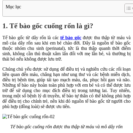
Mục lục
1. Tế bào gốc cuống rốn là gì?
Tế bào gốc từ dây rốn là các
tế bào gốc
được thu thập từ máu và
mô của dây rốn sau khi em bé chào đời. Đây là nguồn tế bào gốc
thuộc nhóm chu sinh (perinatal), tức là thu thập quanh thời điểm
sinh, không cần thủ thuật xâm lấn đối với mẹ lẫn bé, và thường bị
thải bỏ nếu không được lưu trữ.
Chúng chủ yếu được sử dụng để điều trị và nghiên cứu các rối loạn
liên quan đến máu, chẳng hạn như ung thư và các bệnh miễn dịch,
điều trị bệnh tim, giúp tái tạo mạch máu, da, phục hồi gan và não.
Những tế bào này hoàn toàn phù hợp với em bé và có thể được lưu
trữ để sử dụng cho mục đích điều trị trong tương lai. Tuy nhiên,
trong một số bệnh lý di truyền, tế bào tự thân có thể không phù hợp
để điều trị cho chính trẻ, nên khi đó nguồn tế bào gốc từ người cho
phù hợp (đồng loài) sẽ được ưu tiên.
Tế bào gốc cuống rốn được thu thập từ máu và mô dây rốn