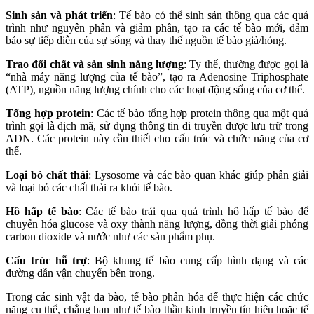
Sinh sản và phát triển
: Tế bào có thể sinh sản thông qua các quá
trình như nguyên phân và giảm phân, tạo ra các tế bào mới, đảm
bảo sự tiếp diễn của sự sống và thay thế nguồn tế bào già/hỏng.
Trao đổi chất và sản sinh năng lượng
: Ty thể, thường được gọi là
“nhà máy năng lượng của tế bào”, tạo ra Adenosine Triphosphate
(ATP), nguồn năng lượng chính cho các hoạt động sống của cơ thể.
Tổng hợp protein
: Các tế bào tổng hợp protein thông qua một quá
trình gọi là dịch mã, sử dụng thông tin di truyền được lưu trữ trong
ADN. Các protein này cần thiết cho cấu trúc và chức năng của cơ
thể.
Loại bỏ chất thải
: Lysosome và các bào quan khác giúp phân giải
và loại bỏ các chất thải ra khỏi tế bào.
Hô hấp tế bào
: Các tế bào trải qua quá trình hô hấp tế bào để
chuyển hóa glucose và oxy thành năng lượng, đồng thời giải phóng
carbon dioxide và nước như các sản phẩm phụ.
Cấu trúc hỗ trợ
: Bộ khung tế bào cung cấp hình dạng và các
đường dẫn vận chuyển bên trong.
Trong các sinh vật đa bào, tế bào phân hóa để thực hiện các chức
năng cụ thể, chẳng hạn như tế bào thần kinh truyền tín hiệu hoặc tế