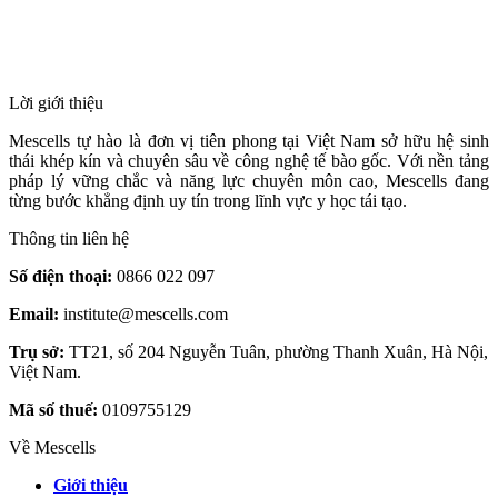
HỆ THỐNG Y TẾ CHUYÊN SÂU Y
HỌC TÁI TẠO & TRỊ LIỆU TẾ BÀO
Lời giới thiệu
Mescells tự hào là đơn vị tiên phong tại Việt Nam sở hữu hệ sinh
thái khép kín và chuyên sâu về công nghệ tế bào gốc. Với nền tảng
pháp lý vững chắc và năng lực chuyên môn cao, Mescells đang
từng bước khẳng định uy tín trong lĩnh vực y học tái tạo.
Thông tin liên hệ
Số điện thoại:
0866 022 097
Email:
institute@mescells.com
Trụ sở:
TT21, số 204 Nguyễn Tuân, phường Thanh Xuân, Hà Nội,
Việt Nam.
Mã số thuế:
0109755129
Về Mescells
Giới thiệu