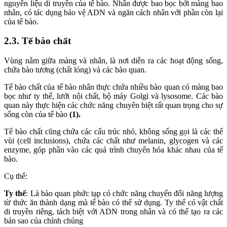
nguyên liệu di truyền của tế bào. Nhân được bao bọc bởi màng bao
nhân, có tác dụng bảo vệ ADN và ngăn cách nhân với phần còn lại
của tế bào.
2.3. Tế bào chất
Vùng nằm giữa màng và nhân, là nơi diễn ra các hoạt động sống,
chứa bào tương (chất lỏng) và các bào quan.
Tế bào chất của tế bào nhân thực chứa nhiều bào quan có màng bao
bọc như ty thể, lưới nội chất, bộ máy Golgi và lysosome. Các bào
quan này thực hiện các chức năng chuyên biệt rất quan trọng cho sự
sống còn của tế bào
(1).
Tế bào chất cũng chứa các cấu trúc nhỏ, không sống gọi là các thể
vùi (cell inclusions), chứa các chất như melanin, glycogen và các
enzyme, góp phần vào các quá trình chuyển hóa khác nhau của tế
bào.
Cụ thể:
Ty thể
: Là bào quan phức tạp có chức năng chuyển đổi năng lượng
từ thức ăn thành dạng mà tế bào có thể sử dụng. Ty thể có vật chất
di truyền riêng, tách biệt với ADN trong nhân và có thể tạo ra các
bản sao của chính chúng