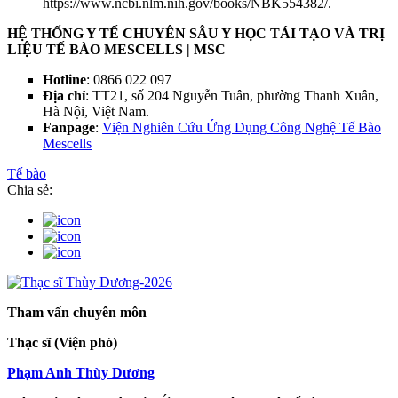
https://www.ncbi.nlm.nih.gov/books/NBK554382/.
HỆ THỐNG Y TẾ CHUYÊN SÂU Y HỌC TÁI TẠO VÀ TRỊ
LIỆU TẾ BÀO MESCELLS | MSC
Hotline
: 0866 022 097
Địa chỉ
: TT21, số 204 Nguyễn Tuân, phường Thanh Xuân,
Hà Nội, Việt Nam.
Fanpage
:
Viện Nghiên Cứu Ứng Dụng Công Nghệ Tế Bào
Mescells
Tế bào
Chia sẻ:
Tham vấn chuyên môn
Thạc sĩ (Viện phó)
Phạm Anh Thùy Dương