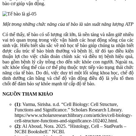
bào cơ giúp vận động.
Một trong những chức năng của tế bào là sản xuất năng lượng ATP
Có thể thấy, tế bào có số lượng rất lớn, là nền tảng và nắm giữ nhiều
vai trò quan trọng trong việc vận hành các hoạt động sống của các
sinh vật. Hiểu biết sâu sắc về mô học tế bào giúp chúng ta nhận biết
được cấu trúc tế bào bình thường và bệnh lý, từ đó tạo điều kiện
thuận lợi cho việc chẩn đoán chính xác và điều trị bệnh hiệu quả,
bao gồm bệnh lý cây trồng cho đến sức khỏe con người. Ngoài ra,
sức khỏe tổng thể của cơ thể phụ thuộc trực tiếp vào trạng thái chức
năng của tế bào. Do đó, việc duy trì một lối sống khoa học, chế độ
dinh dưỡng cân bằng và chế độ vận động điều độ là yếu tố then
chốt để đảm bảo sự khỏe mạnh từ cấp độ tế bào.
NGUỒN THAM KHẢO
(1)
: Varma, Sirisha. n.d. “Cell Biology: Cell Structure,
Functions and Significance.” Scholars Research Library.
https://www.scholarsresearchlibrary.com/articles/cell-biology-
cell-structure-functions-and-significance-102402.html.
(2)
: Al Aboud, Nora. 2025. “Histology, Cell – StatPearls –
NCBI Bookshelf.” NCBI.