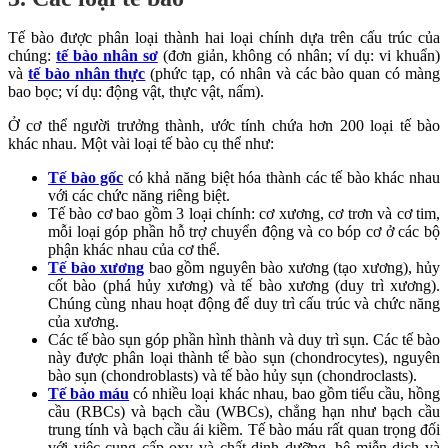
Tế bào được phân loại thành hai loại chính dựa trên cấu trúc của
chúng:
tế bào nhân sơ
(đơn giản, không có nhân; ví dụ: vi khuẩn)
và
tế bào nhân thực
(phức tạp, có nhân và các bào quan có màng
bao bọc; ví dụ: động vật, thực vật, nấm).
Ở cơ thể người trưởng thành, ước tính chứa hơn 200 loại tế bào
khác nhau. Một vài loại tế bào cụ thể như:
Tế bào gốc
có khả năng biệt hóa thành các tế bào khác nhau
với các chức năng riêng biệt.
Tế bào cơ bao gồm 3 loại chính: cơ xương, cơ trơn và cơ tim,
mỗi loại góp phần hỗ trợ chuyển động và co bóp cơ ở các bộ
phận khác nhau của cơ thể.
Tế bào xương
bao gồm nguyên bào xương (tạo xương), hủy
cốt bào (phá hủy xương) và tế bào xương (duy trì xương).
Chúng cùng nhau hoạt động để duy trì cấu trúc và chức năng
của xương.
Các tế bào sụn góp phần hình thành và duy trì sụn. Các tế bào
này được phân loại thành tế bào sụn (chondrocytes), nguyên
bào sụn (chondroblasts) và tế bào hủy sụn (chondroclasts).
Tế bào máu
có nhiều loại khác nhau, bao gồm tiểu cầu, hồng
cầu (RBCs) và bạch cầu (WBCs), chẳng hạn như bạch cầu
trung tính và bạch cầu ái kiềm. Tế bào máu rất quan trọng đối
với việc cung cấp oxy và chất dinh dưỡng, hệ miễn dịch và