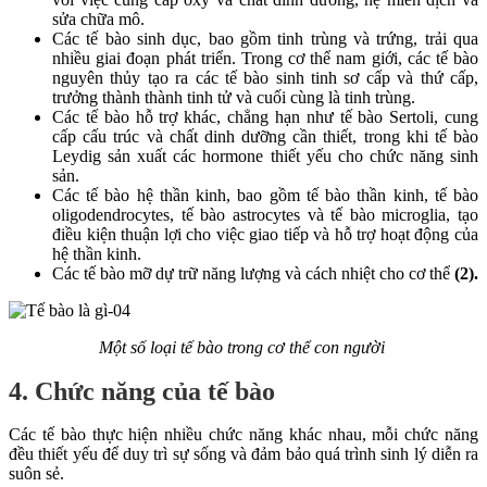
sửa chữa mô.
Các tế bào sinh dục, bao gồm tinh trùng và trứng, trải qua
nhiều giai đoạn phát triển. Trong cơ thể nam giới, các tế bào
nguyên thủy tạo ra các tế bào sinh tinh sơ cấp và thứ cấp,
trưởng thành thành tinh tử và cuối cùng là tinh trùng.
Các tế bào hỗ trợ khác, chẳng hạn như tế bào Sertoli, cung
cấp cấu trúc và chất dinh dưỡng cần thiết, trong khi tế bào
Leydig sản xuất các hormone thiết yếu cho chức năng sinh
sản.
Các tế bào hệ thần kinh, bao gồm tế bào thần kinh, tế bào
oligodendrocytes, tế bào astrocytes và tế bào microglia, tạo
điều kiện thuận lợi cho việc giao tiếp và hỗ trợ hoạt động của
hệ thần kinh.
Các tế bào mỡ dự trữ năng lượng và cách nhiệt cho cơ thể
(2).
Một số loại tế bào trong cơ thể con người
4. Chức năng của tế bào
Các tế bào thực hiện nhiều chức năng khác nhau, mỗi chức năng
đều thiết yếu để duy trì sự sống và đảm bảo quá trình sinh lý diễn ra
suôn sẻ.