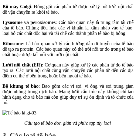
Bộ máy Golgi
: Đóng gói các phân tử được xử lý bởi lưới nội chất
để vận chuyển ra khỏi tế bào.
Lysosome và peroxisomes
: Các bào quan này là trung tâm tái chế
của tế bào. Chúng tiêu hóa các vi khuẩn lạ xâm nhập vào tế bào,
loại bỏ các chất độc hại và tái chế các thành phần tế bào bị hỏng.
Ribosome
: Là bào quan xử lý các hướng dẫn di truyền của tế bào
để tạo ra protein. Các bào quan này có thể trôi nổi tự do trong tế bào
chất hoặc được kết nối với lưới nội chất.
Lưới nội chất (ER)
: Cơ quan này giúp xử lý các phân tử do tế bào
tạo ra. Các lưới nội chất cũng vận chuyển các phân tử đến các địa
điểm cụ thể ở bên trong hoặc bên ngoài tế bào.
Bộ khung tế bào
: Bao gồm các vi sợi, vi ống và sợi trung gian
được nhúng trong dịch bào. Mạng lưới cấu trúc này không chỉ tạo
hình dạng cho tế bào mà còn giúp duy trì sự ổn định và tổ chức của
nó.
Cấu tạo tế bào đơn giản và phức tạp tùy loại
3. Các loại tế bào