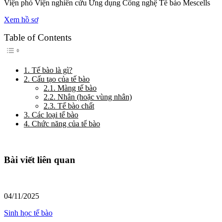
Viện phó Viện nghiên cứu Ứng dụng Công nghệ Tế bào Mescells
Xem hồ sơ
Table of Contents
Toggle Table of Content
1. Tế bào là gì?
2. Cấu tạo của tế bào
2.1. Màng tế bào
2.2. Nhân (hoặc vùng nhân)
2.3. Tế bào chất
3. Các loại tế bào
4. Chức năng của tế bào
Bài viết liên quan
04/11/2025
Sinh học tế bào