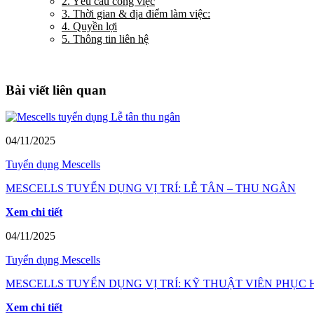
2. Yêu cầu công việc
3. Thời gian & địa điểm làm việc:
4. Quyền lợi
5. Thông tin liên hệ
Bài viết liên quan
04/11/2025
Tuyển dụng Mescells
MESCELLS TUYỂN DỤNG VỊ TRÍ: LỄ TÂN – THU NGÂN
Xem chi tiết
04/11/2025
Tuyển dụng Mescells
MESCELLS TUYỂN DỤNG VỊ TRÍ: KỸ THUẬT VIÊN PHỤC
Xem chi tiết