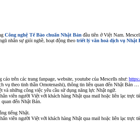
ụng
Công nghệ Tế Bào chuẩn Nhật Bản
đầu tiên ở Việt Nam. Mescells
ngũ nhân sự giỏi nghề, hoạt động theo
triết lý văn hoá dịch vụ Nhật
g cáo trên các trang fanpage, website, youtube của Mescells như:
https
ịch vụ theo tinh thần Omotenashi), thông tin liên quan đến Nhật Bản …
iệt và những công việc yêu cầu sử dụng năng lực Nhật ngữ.
nhân viên người Việt với khách hàng Nhật qua mail hoặc liên lạc trực ti
ên quan đến Nhật Bản.
ằng tiếng Nhật.
nhân viên người Việt với khách hàng Nhật qua mail hoặc liên lạc trực ti