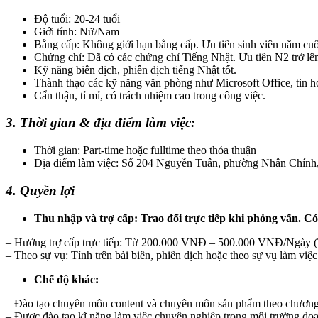
Độ tuổi: 20-24 tuổi
Giới tính: Nữ/Nam
Bằng cấp: Không giới hạn bằng cấp. Ưu tiên sinh viên năm 
Chứng chỉ: Đã có các chứng chỉ Tiếng Nhật. Ưu tiên N2 trở lê
Kỹ năng biên dịch, phiên dịch tiếng Nhật tốt.
Thành thạo các kỹ năng văn phòng như Microsoft Office, tin h
Cẩn thận, tỉ mỉ, có trách nhiệm cao trong công việc.
3. Thời gian & địa điểm làm việc:
Thời gian: Part-time hoặc fulltime theo thỏa thuận
Địa điểm làm việc: Số 204 Nguyễn Tuân, phường Nhân Chính
4. Quyền lợi
Thu nhập và trợ cấp: Trao đổi trực tiếp khi phỏng vấn. C
– Hưởng trợ cấp trực tiếp: Từ 200.000 VNĐ – 500.000 VNĐ/Ngày (T
– Theo sự vụ: Tính trên bài biên, phiên dịch hoặc theo sự vụ làm việc
Chế độ khác:
– Đào tạo chuyên môn content và chuyên môn sản phẩm theo chương t
– Được đào tạo kĩ năng làm việc chuyên nghiệp trong môi trường doanh