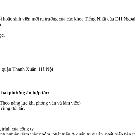
cuối hoặc sinh viên mới ra trường của các khoa Tiếng Nhật của ĐH
n
ọc.
, quận Thanh Xuân, Hà Nội
ó hai phương án hợp tác:
heo năng lực khi phỏng vấn và làm việc)
 cùng đối tác.
rình của công ty.
 nghiệp (làm việc nhóm, phát triển & quản trị dự án, phát triển bản t