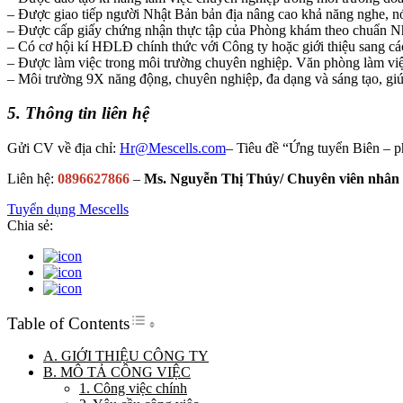
– Được giao tiếp người Nhật Bản bản địa nâng cao khả năng nghe, nó
– Được cấp giấy chứng nhận thực tập của Phòng khám theo chuẩn N
– Có cơ hội kí HĐLĐ chính thức với Công ty hoặc giới thiệu sang các
– Được làm việc trong môi trường chuyên nghiệp. Văn phòng làm việc
– Môi trường 9X năng động, chuyên nghiệp, đa dạng và sáng tạo, giú
5. Thông tin liên hệ
Gửi CV về địa chỉ:
Hr@Mescells.com
– Tiêu đề “Ứng tuyển Biên – p
Liên hệ:
0896627866
–
Ms. Nguyễn Thị Thúy/ Chuyên viên nhân 
Tuyển dụng Mescells
Chia sẻ:
Toggle Table of Content
Table of Contents
A. GIỚI THIỆU CÔNG TY
B. MÔ TẢ CÔNG VIỆC
1. Công việc chính