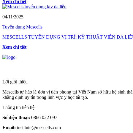
Xem chi tiết
04/11/2025
Tuyển dụng Mescells
MESCELLS TUYỂN DỤNG VỊ TRÍ: KỸ THUẬT VIÊN DA LIỄ
Xem chi tiết
HỆ THỐNG Y TẾ CHUYÊN SÂU Y HỌC 
Lời giới thiệu
Mescells tự hào là đơn vị tiên phong tại Việt Nam sở hữu hệ sinh t
khẳng định uy tín trong lĩnh vực y học tái tạo.
Thông tin liên hệ
Số điện thoại:
0866 022 097
Email:
institute@mescells.com