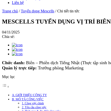
Liên hệ
Trang chủ
/
Tuyển dụng Mescells
/
Chi tiết tin tức
MESCELLS TUYỂN DỤNG VỊ TRÍ BIÊN 
04/11/2025
Chia sẻ:
Chức danh:
Biên – Phiên dịch Tiếng Nhật (Thực tập sinh h
Quản lý trực tiếp:
Trưởng phòng Marketing
Mục lục
A. GIỚI THIỆU CÔNG TY
B. MÔ TẢ CÔNG VIỆC
1. Công việc chính
2. Yêu cầu công việc