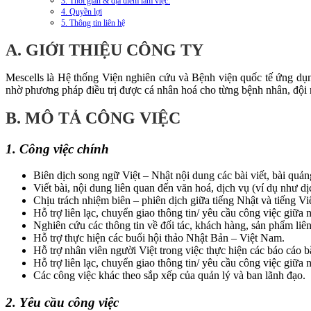
3. Thời gian & địa điểm làm việc:
4. Quyền lợi
5. Thông tin liên hệ
A. GIỚI THIỆU CÔNG TY
Mescells là Hệ thống Viện nghiên cứu và Bệnh viện quốc tế ứng d
nhờ phương pháp điều trị được cá nhân hoá cho từng bệnh nhân, đội 
B. MÔ TẢ CÔNG VIỆC
1. Công việc chính
Biên dịch song ngữ Việt – Nhật nội dung các bài viết, bài quản
Viết bài, nội dung liên quan đến văn hoá, dịch vụ (ví dụ như d
Chịu trách nhiệm biên – phiên dịch giữa tiếng Nhật và tiếng V
Hỗ trợ liên lạc, chuyển giao thông tin/ yêu cầu công việc giữa 
Nghiên cứu các thông tin về đối tác, khách hàng, sản phẩm li
Hỗ trợ thực hiện các buổi hội thảo Nhật Bản – Việt Nam.
Hỗ trợ nhân viên người Việt trong việc thực hiện các báo cáo b
Hỗ trợ liên lạc, chuyển giao thông tin/ yêu cầu công việc giữa 
Các công việc khác theo sắp xếp của quản lý và ban lãnh đạo.
2. Yêu cầu công việc