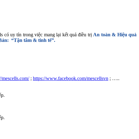
 có uy tín trong việc mang lại kết quả điều trị
An toàn & Hiệu quả
 Bản: “Tận tâm & tinh tế”.
://mescells.com/
;
https://www.facebook.com/mescellsvn
; …..
ếp.
ếp.