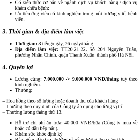
Có kiến thức cơ bản về ngành dịch vụ khách hàng / dịch vụ
khám chữa bệnh;
Ưu tiên ứng viên có kinh nghiệm trong môi trường y tế, bệnh
viện.
3. Thời gian & địa điểm làm việc
Thời gian:
8 tiếng/ngày, 26 ngày/tháng.
Địa điểm làm việc:
TT20-21-22, Số 204 Nguyễn Tuân,
phường Nhân Chính, quận Thanh Xuân, thành phố Hà Nội.
4. Quyền lợi
Lương cứng:
7.000.000 -> 9.000.000 VNĐ/tháng
tuỳ theo
kinh nghiệm.
Thưởng:
– Hoa hồng theo số lượng hoặc doanh thu của khách hàng
– Thưởng theo quy định của Công ty áp dụng cho từng vị trí
– Thưởng lương tháng thứ 13.
Hỗ trợ chi phí ăn trưa: 40.000 VNĐ/bữa (Công ty mua về
hoặc có đầu bếp nấu).
Khám sức khỏe định kỳ
Bảo hiểm, đào tạo, thưởng và nâng lương theo năng lực.