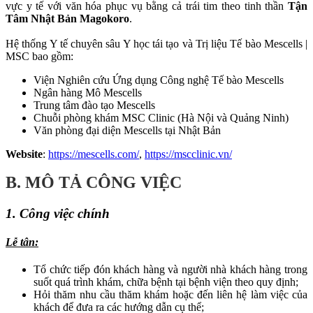
vực y tế với văn hóa phục vụ bằng cả trái tim theo tinh thần
Tận
Tâm Nhật Bản Magokoro
.
Hệ thống Y tế chuyên sâu Y học tái tạo và Trị liệu Tế bào Mescells |
MSC bao gồm:
Viện Nghiên cứu Ứng dụng Công nghệ Tế bào Mescells
Ngân hàng Mô Mescells
Trung tâm đào tạo Mescells
Chuỗi phòng khám MSC Clinic (Hà Nội và Quảng Ninh)
Văn phòng đại diện Mescells tại Nhật Bản
Website
:
https://mescells.com/
,
https://mscclinic.vn/
B. MÔ TẢ CÔNG VIỆC
1. Công việc chính
Lễ tân:
Tổ chức tiếp đón khách hàng và người nhà khách hàng trong
suốt quá trình khám, chữa bệnh tại bệnh viện theo quy định;
Hỏi thăm nhu cầu thăm khám hoặc đến liên hệ làm việc của
khách để đưa ra các hướng dẫn cụ thể;