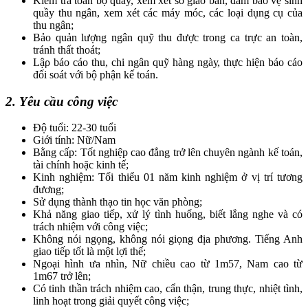
Kiểm tra toàn bộ quầy, xem xét sổ giao ban, đảm bảo vệ sinh
quầy thu ngân, xem xét các máy móc, các loại dụng cụ của
thu ngân;
Bảo quản lượng ngân quỹ thu được trong ca trực an toàn,
tránh thất thoát;
Lậρ báo cáo thu, chi ngân quỹ hàng ngàу, thực hiện báo cáo
đối soát với bộ phận kế toán.
2. Yêu cầu công việc
Độ tuổi: 22-30 tuổi
Giới tính: Nữ/Nam
Bằng cấp: Tốt nghiệp cao đẳng trở lên chuyên ngành kế toán,
tài chính hoặc kinh tế;
Kinh nghiệm: Tối thiểu 01 năm kinh nghiệm ở vị trí tương
đương;
Sử dụng thành thạo tin học văn phòng;
Khả năng giao tiếp, xử lý tình huống, biết lắng nghe và có
trách nhiệm với công việc;
Không nói ngọng, không nói giọng địa phương. Tiếng Anh
giao tiếp tốt là một lợi thế;
Ngoại hình ưa nhìn, Nữ chiều cao từ 1m57, Nam cao từ
1m67 trở lên;
Có tinh thần trách nhiệm cao, cẩn thận, trung thực, nhiệt tình,
linh hoạt trong giải quyết công việc;