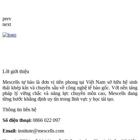
prev
next
HỆ THỐNG Y TẾ CHUYÊN SÂU Y
HỌC TÁI TẠO & TRỊ LIỆU TẾ BÀO
Lời giới thiệu
Mescells tự hào là đơn vị tiên phong tại Việt Nam sở hữu hệ sinh
thái khép kín và chuyên sâu về công nghệ tế bào gốc. Với nền tảng
pháp lý vững chắc và năng lực chuyên môn cao, Mescells đang
từng bước khẳng định uy tín trong lĩnh vực y học tái tạo.
Thông tin liên hệ
Số điện thoại:
0866 022 097
Email:
institute@mescells.com