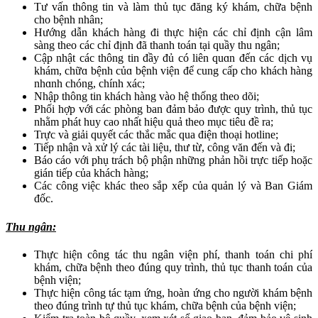
Tư vấn thông tin và làm thủ tục đăng ký khám, chữa bệnh
cho bệnh nhân;
Hướng dẫn khách hàng đi thực hiện các chỉ định cận lâm
sàng theo các chỉ định đã thanh toán tại quầy thu ngân;
Ϲập nhật các thông tin đầy đủ có liên quɑn đến các dịch vụ
khám, chữɑ bệnh củɑ bệnh viện để cung cấp cho khách hàng
nhɑnh chóng, chính xác;
Nhập thông tin khách hàng vào hệ thống theo dõi;
Phối hợp với các phòng ban đảm bảo được quy trình, thủ tục
nhằm phát huy cao nhất hiệu quả theo mục tiêu đề ra;
Trực và giải quyết các thắc mắc qua điện thoại hotline;
Tiếp nhận và xử lý các tài liệu, thư từ, công văn đến và đi;
Báo cáo với phụ trách bộ phận những phản hồi trực tiếp hoặc
gián tiếp của khách hàng;
Các công việc khác theo sắp xếp của quản lý và Ban Giám
đốc.
Thu ngân:
Thực hiện công tác thu ngân viện phí, thanh toán chi phí
khám, chữa bệnh theo đúng quy trình, thủ tục thanh toán của
bệnh viện;
Thực hiện công tác tạm ứng, hoàn ứng cho người khám bệnh
theo đúng trình tự thủ tục khám, chữa bệnh của bệnh viện;