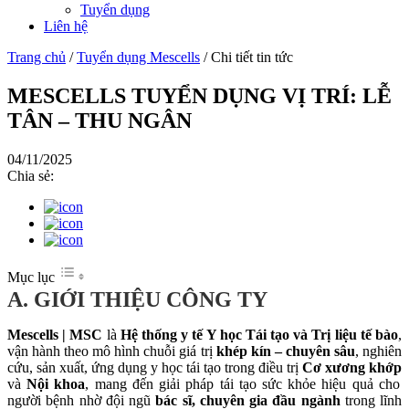
Tuyển dụng
Liên hệ
Trang chủ
/
Tuyển dụng Mescells
/
Chi tiết tin tức
MESCELLS TUYỂN DỤNG VỊ TRÍ: LỄ
TÂN – THU NGÂN
04/11/2025
Chia sẻ:
Mục lục
A. GIỚI THIỆU CÔNG TY
Mescells | MSC
là
Hệ thống y tế Y học Tái tạo và Trị liệu tế bào
,
vận hành theo mô hình chuỗi giá trị
khép kín – chuyên sâu
, nghiên
cứu, sản xuất, ứng dụng y học tái tạo trong điều trị
Cơ xương khớp
và
Nội khoa
, mang đến giải pháp tái tạo sức khỏe hiệu quả cho
người bệnh nhờ đội ngũ
bác sĩ, chuyên gia
đầu ngành
trong lĩnh