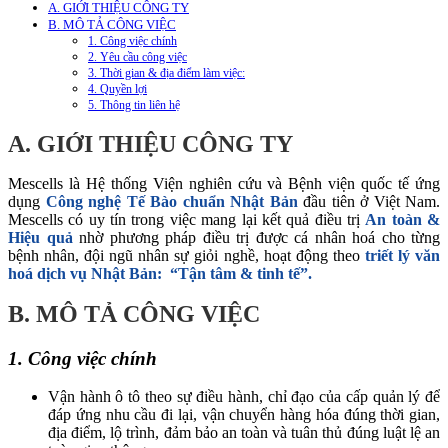
A. GIỚI THIỆU CÔNG TY
B. MÔ TẢ CÔNG VIỆC
1. Công việc chính
2. Yêu cầu công việc
3. Thời gian & địa điểm làm việc:
4. Quyền lợi
5. Thông tin liên hệ
A. GIỚI THIỆU CÔNG TY
Mescells là Hệ thống Viện nghiên cứu và Bệnh viện quốc tế ứng
dụng
Công nghệ Tế Bào chuẩn Nhật Bản
đầu tiên ở Việt Nam.
Mescells có uy tín trong việc mang lại kết quả điều trị
An toàn &
Hiệu quả
nhờ phương pháp điều trị được cá nhân hoá cho từng
bệnh nhân, đội ngũ nhân sự giỏi nghề, hoạt động theo
triết lý văn
hoá dịch vụ Nhật Bản: “Tận tâm & tinh tế”.
B. MÔ TẢ CÔNG VIỆC
1. Công việc chính
Vận hành ô tô theo sự điều hành, chỉ đạo của cấp quản lý để
đáp ứng nhu cầu đi lại, vận chuyển hàng hóa đúng thời gian,
địa điểm, lộ trình, đảm bảo an toàn và tuân thủ đúng luật lệ an