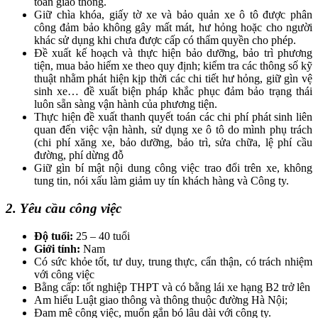
toàn giao thông.
Giữ chìa khóa, giấy tờ xe và bảo quản xe ô tô được phân
công đảm bảo không gây mất mát, hư hỏng hoặc cho người
khác sử dụng khi chưa được cấp có thẩm quyền cho phép.
Đề xuất kế hoạch và thực hiện bảo dưỡng, bảo trì phương
tiện, mua bảo hiểm xe theo quy định; kiểm tra các thông số kỹ
thuật nhằm phát hiện kịp thời các chi tiết hư hỏng, giữ gìn vệ
sinh xe… đề xuất biện pháp khắc phục đảm bảo trạng thái
luôn sẵn sàng vận hành của phương tiện.
Thực hiện đề xuất thanh quyết toán các chi phí phát sinh liên
quan đến việc vận hành, sử dụng xe ô tô do mình phụ trách
(chi phí xăng xe, bảo dưỡng, bảo trì, sửa chữa, lệ phí cầu
đường, phí dừng đỗ
Giữ gìn bí mật nội dung công việc trao đổi trên xe, không
tung tin, nói xấu làm giảm uy tín khách hàng và Công ty.
2. Yêu cầu công việc
Độ tuổi:
25 – 40 tuổi
Giới tính:
Nam
Có sức khỏe tốt, tư duy, trung thực, cẩn thận, có trách nhiệm
với công việc
Bằng cấp: tốt nghiệp THPT và có bằng lái xe hạng B2 trở lên
Am hiểu Luật giao thông và thông thuộc đường Hà Nội;
Đam mê công việc, muốn gắn bó lâu dài với công ty.