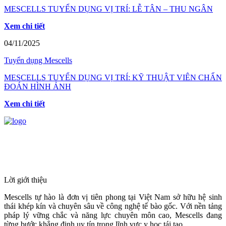
MESCELLS TUYỂN DỤNG VỊ TRÍ: LỄ TÂN – THU NGÂN
Xem chi tiết
04/11/2025
Tuyển dụng Mescells
MESCELLS TUYỂN DỤNG VỊ TRÍ: KỸ THUẬT VIÊN CHẨN
ĐOÁN HÌNH ẢNH
Xem chi tiết
HỆ THỐNG Y TẾ CHUYÊN SÂU Y
HỌC TÁI TẠO & TRỊ LIỆU TẾ BÀO
Lời giới thiệu
Mescells tự hào là đơn vị tiên phong tại Việt Nam sở hữu hệ sinh
thái khép kín và chuyên sâu về công nghệ tế bào gốc. Với nền tảng
pháp lý vững chắc và năng lực chuyên môn cao, Mescells đang
từng bước khẳng định uy tín trong lĩnh vực y học tái tạo.