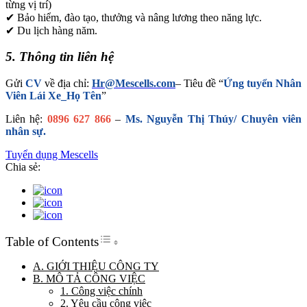
từng vị trí)
✔ Bảo hiểm, đào tạo, thưởng và nâng lương theo năng lực.
✔ Du lịch hàng năm.
5. Thông tin liên hệ
Gửi
CV
về địa chỉ:
Hr@Mescells.com
– Tiêu đề “
Ứng tuyển Nhân
Viên Lái Xe_Họ Tên
”
Liên hệ:
0896 627 866
–
Ms. Nguyễn Thị Thúy/ Chuyên viên
nhân sự.
Tuyển dụng Mescells
Chia sẻ:
Toggle Table of Content
Table of Contents
A. GIỚI THIỆU CÔNG TY
B. MÔ TẢ CÔNG VIỆC
1. Công việc chính
2. Yêu cầu công việc