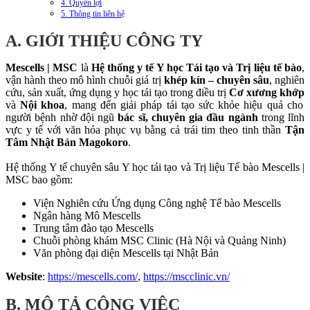
4. Quyền lợi
5. Thông tin liên hệ
A. GIỚI THIỆU CÔNG TY
Mescells | MSC
là
Hệ thống y tế Y học Tái tạo và Trị liệu tế bào
,
vận hành theo mô hình chuỗi giá trị
khép kín – chuyên sâu
, nghiên
cứu, sản xuất, ứng dụng y học tái tạo trong điều trị
Cơ xương khớp
và
Nội khoa
, mang đến giải pháp tái tạo sức khỏe hiệu quả cho
người bệnh nhờ đội ngũ
bác sĩ, chuyên gia
đầu ngành
trong lĩnh
vực y tế với văn hóa phục vụ bằng cả trái tim theo tinh thần
Tận
Tâm Nhật Bản Magokoro
.
Hệ thống Y tế chuyên sâu Y học tái tạo và Trị liệu Tế bào Mescells |
MSC bao gồm:
Viện Nghiên cứu Ứng dụng Công nghệ Tế bào Mescells
Ngân hàng Mô Mescells
Trung tâm đào tạo Mescells
Chuỗi phòng khám MSC Clinic (Hà Nội và Quảng Ninh)
Văn phòng đại diện Mescells tại Nhật Bản
Website
:
https://mescells.com/
,
https://mscclinic.vn/
B. MÔ TẢ CÔNG VIỆC