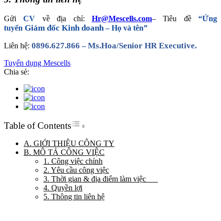
Gửi
CV
về địa chỉ:
Hr@Mescells.com
– Tiêu đề
“Ứng
Giám đốc Kinh doanh
tuyển
– Họ và tên”
0896.627.866
Ms.Hoa
/
S
enior HR Executive
Liên hệ:
–
.
Tuyển dụng Mescells
Chia sẻ:
Toggle Table of Content
Table of Contents
A. GIỚI THIỆU CÔNG TY
B. MÔ TẢ CÔNG VIỆC
1. Công việc chính
2. Yêu cầu công việc
3. Thời gian & địa điểm làm việc
4. Quyền lợi
5. Thông tin liên hệ