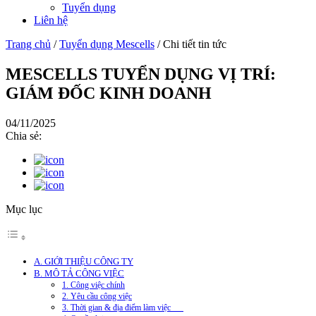
Tuyển dụng
Liên hệ
Trang chủ
/
Tuyển dụng Mescells
/
Chi tiết tin tức
MESCELLS TUYỂN DỤNG VỊ TRÍ:
GIÁM ĐỐC KINH DOANH
04/11/2025
Chia sẻ:
Mục lục
A. GIỚI THIỆU CÔNG TY
B. MÔ TẢ CÔNG VIỆC
1. Công việc chính
2. Yêu cầu công việc
3. Thời gian & địa điểm làm việc