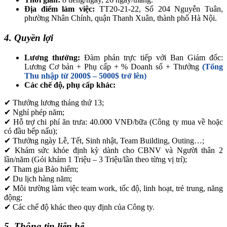
Địa điểm làm việc:
TT20-21-22, Số 204 Nguyễn Tuân,
phường Nhân Chính, quận Thanh Xuân, thành phố Hà Nội.
4. Quyền lợi
Lương thưởng:
Đàm phán trực tiếp với Ban Giám đốc:
Lương Cơ bản + Phụ cấp + % Doanh số + Thưởng
(Tổng
Thu nhập từ 2000$ – 5000$ trở lên)
Các chế độ, phụ cấp khác:
✔ Thưởng lương tháng thứ 13;
✔ Nghỉ phép năm;
✔ Hỗ trợ chi phí ăn trưa: 40.000 VNĐ/bữa (Công ty mua về hoặc
có đầu bếp nấu);
✔ Thưởng ngày Lễ, Tết, Sinh nhật, Team Building, Outing…;
✔ Khám sức khỏe định kỳ dành cho CBNV và Người thân 2
lần/năm (Gói khám 1 Triệu – 3 Triệu/lần theo từng vị trí);
✔ Tham gia Bảo hiểm;
✔ Du lịch hàng năm;
✔ Môi trường làm việc team work, tốc độ, linh hoạt, trẻ trung, năng
động;
✔ Các chế độ khác theo quy định của Công ty.
5. Thông tin liên hệ