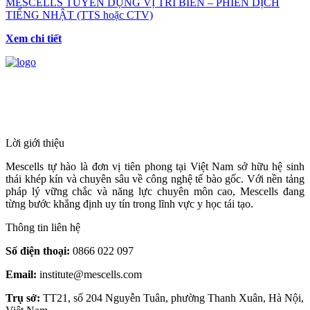
MESCELLS TUYỂN DỤNG VỊ TRÍ BIÊN – PHIÊN DỊCH
TIẾNG NHẬT (TTS hoặc CTV)
Xem chi tiết
HỆ THỐNG Y TẾ CHUYÊN SÂU Y
HỌC TÁI TẠO & TRỊ LIỆU TẾ BÀO
Lời giới thiệu
Mescells tự hào là đơn vị tiên phong tại Việt Nam sở hữu hệ sinh
thái khép kín và chuyên sâu về công nghệ tế bào gốc. Với nền tảng
pháp lý vững chắc và năng lực chuyên môn cao, Mescells đang
từng bước khẳng định uy tín trong lĩnh vực y học tái tạo.
Thông tin liên hệ
Số điện thoại:
0866 022 097
Email:
institute@mescells.com
Trụ sở:
TT21, số 204 Nguyễn Tuân, phường Thanh Xuân, Hà Nội,