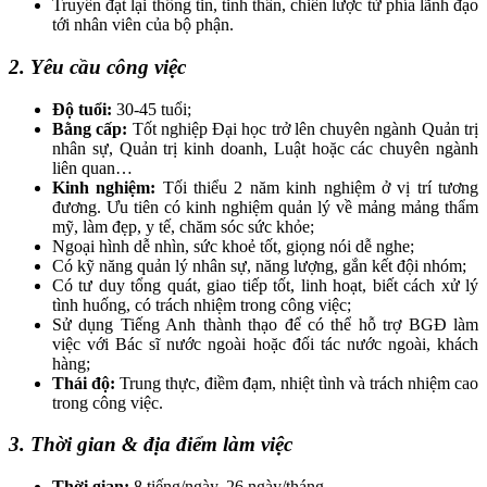
Truyền đạt lại thông tin, tinh thần, chiến lược từ phía lãnh đạo
tới nhân viên của bộ phận.
2. Yêu cầu công việc
Độ tuổi:
30-45 tuổi;
Bằng cấp:
Tốt nghiệp Đại học trở lên chuyên ngành Quản trị
nhân sự, Quản trị kinh doanh, Luật hoặc các chuyên ngành
liên quan…
Kinh nghiệm:
Tối thiểu 2 năm kinh nghiệm ở vị trí tương
đương. Ưu tiên có kinh nghiệm quản lý về mảng mảng thẩm
mỹ, làm đẹp, y tế, chăm sóc sức khỏe;
Ngoại hình dễ nhìn, sức khoẻ tốt,
giọng nói dễ nghe;
Có kỹ năng quản lý nhân sự, năng lượng, gắn kết đội nhóm;
Có tư duy tổng quát, giao tiếp tốt, linh hoạt, biết cách xử lý
tình huống, có trách nhiệm trong công việc;
Sử dụng Tiếng Anh thành thạo để có thể hỗ trợ BGĐ làm
việc với Bác sĩ nước ngoài hoặc đối tác nước ngoài, khách
hàng;
Thái độ:
Trung thực, điềm đạm, nhiệt tình và trách nhiệm cao
trong công việc.
3. Thời gian & địa điểm làm việc
Thời gian:
8 tiếng/ngày, 26 ngày/tháng.